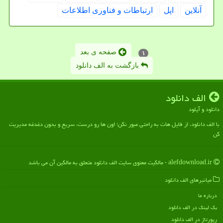
آنلاین
اپل
ارتباطات و فناوری اطلاعات
صفحه ی بعد
۱
بازگشت به الف دانلود
الف دانلود
دانلود و آپلود
با الف دانلود، از فایل هات به راحتی عبور نکن؛ اون ها رو درست، سریع و بدون دغدغه مدیریت
کن
alefdownload.ir - مالکیت معنوی سایت الف دانلود متعلق به مالکین آن می باشد
میانبرهای الف دانلود
درباره ما
بک لینک در الف دانلود
رپورتاژ در الف دانلود