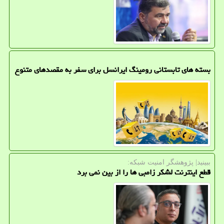
بسته های تابستانی رومینگ ایرانسل برای سفر به مقصدهای متنوع
ببینید| پژوهشگر امنیت شبكه:
قطع اینترنت لشکر زامبی ها را از بین نمی برد