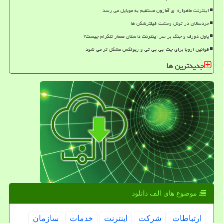
اینترنت ماهواره ای آمازون مستقیم به موبایل می رسد
خردسالان در تونل وحشت فیلترشکن ها
پاول دورف و جنگ بر سر اینترنت داستان معمار تلگرام چیست؟
قوانین اروپا برای چت جی پی تی و ربولکس مشکل تر می شود
جدیدترین ها
موضوع های الف دانلود
ارتباطات
شركت
اینترنت
خدمات
سازمان