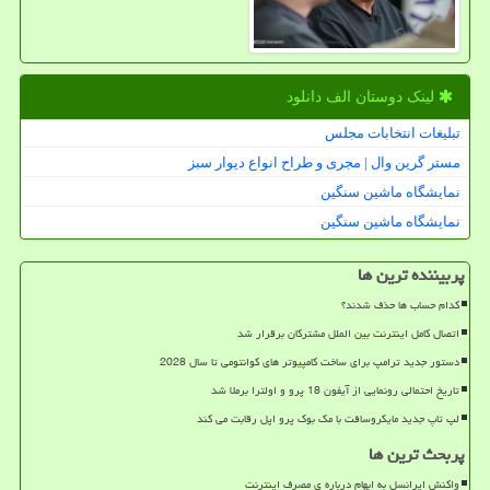
لینک دوستان الف دانلود
تبلیغات انتخابات مجلس
مستر گرین وال | مجری و طراح انواع دیوار سبز
نمایشگاه ماشین سنگین
نمایشگاه ماشین سنگین
پربیننده ترین ها
کدام حساب ها حذف شدند؟
اتصال کامل اینترنت بین الملل مشترکان برقرار شد
دستور جدید ترامپ برای ساخت کامپیوتر های کوانتومی تا سال 2028
تاریخ احتمالی رونمایی از آیفون 18 پرو و اولترا برملا شد
لپ تاپ جدید مایکروسافت با مک بوک پرو اپل رقابت می کند
پربحث ترین ها
واکنش ایرانسل به ابهام درباره ی مصرف اینترنت