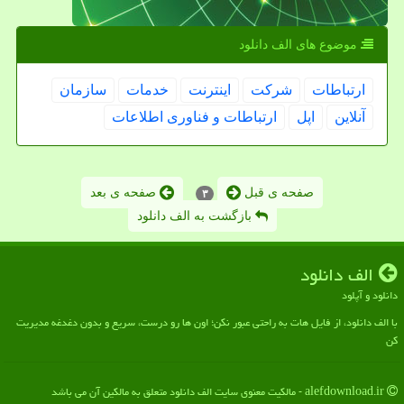
موضوع های الف دانلود
ارتباطات
شركت
اینترنت
خدمات
سازمان
آنلاین
اپل
ارتباطات و فناوری اطلاعات
صفحه ی قبل
صفحه ی بعد
۳
بازگشت به الف دانلود
الف دانلود
دانلود و آپلود
با الف دانلود، از فایل هات به راحتی عبور نکن؛ اون ها رو درست، سریع و بدون دغدغه مدیریت
کن
alefdownload.ir - مالکیت معنوی سایت الف دانلود متعلق به مالکین آن می باشد