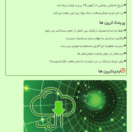
تاریخ احتمالی رونمایی از آیفون 18 پرو و اولترا برملا شد
لپ تاپ جدید مایکروسافت با مک بوک پرو اپل رقابت می کند
پربحث ترین ها
دقیقا به اندازه مصرف ترافیک بین الملل از حجم بسته کسر می شود
واکنش ایرانسل به ابهام درباره ی مصرف اینترنت
اینترنت ماهواره ای آمازون مستقیم به موبایل می رسد
خردسالان در تونل وحشت فیلترشکن ها
پاول دورف و جنگ بر سر اینترنت داستان معمار تلگرام چیست؟
جدیدترین ها