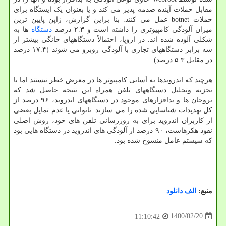
مقابل حملات آینده صدمه پذیر می کند و یا بعنوان یک ایستگاه برای
حملات botnet عمل می کنند. بنا براین گزارش، ژاپن پایین ترین
میزان آلودگی کامپیوتری را داشته است و ۲.۳ درصد
دستگاه
ها به
شکلی آلوده شده اند. در اروپا، احتمالاً دستگاههای خانگی بیشتر از
سه برابر دستگاههای تجاری با آلودگی روبرو می شوند (۱۷.۴ درصد
در مقابل ۵.۳ درصد).
هرچند که اندرویدها به آسانی کامپیوتر ها در معرض خطر نیستند اما با
تجزیه وتحلیل دستگاههای تلفن همراه این نتیجه حاصل شد که
تروجان ها و بدافزارهای موجود در دستگاههای اندروید، ۹۶ درصد از
کل تهدیدات شناسایی شده را می سازند. ناتوانی یا عدم تمایل بعضی
از کاربران اندروید برای به روزرسانی تلفن های خود، روش اصلی
نفوذ هکرهاست، ۹۰ درصد از آلودگی های اندروید در دستگاه هایی بود
که سیستم عامل منسوخ شده بود.
منبع:
الف دانلود
1400/02/20
11:10:42