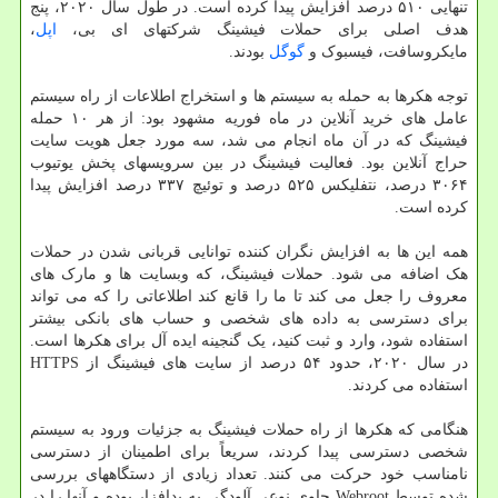
تنهایی ۵۱۰ درصد افزایش پیدا کرده است. در طول سال ۲۰۲۰، پنج
هدف اصلی برای حملات فیشینگ شرکتهای ای بی،
اپل
،
مایکروسافت، فیسبوک و
گوگل
بودند.
توجه هکرها به حمله به سیستم ها و استخراج اطلاعات از راه سیستم
عامل های خرید آنلاین در ماه فوریه مشهود بود: از هر ۱۰ حمله
فیشینگ که در آن ماه انجام می شد، سه مورد جعل هویت سایت
حراج آنلاین بود. فعالیت فیشینگ در بین سرویسهای پخش یوتیوب
۳۰۶۴ درصد، نتفلیکس ۵۲۵ درصد و توئیچ ۳۳۷ درصد افزایش پیدا
کرده است.
همه این ها به افزایش نگران کننده توانایی قربانی شدن در حملات
هک اضافه می شود. حملات فیشینگ، که وبسایت ها و مارک های
معروف را جعل می کند تا ما را قانع کند اطلاعاتی را که می تواند
برای دسترسی به داده های شخصی و حساب های بانکی بیشتر
استفاده شود، وارد و ثبت کنید، یک گنجینه ایده آل برای هکرها است.
در سال ۲۰۲۰، حدود ۵۴ درصد از سایت های فیشینگ از HTTPS
استفاده می کردند.
هنگامی که هکرها از راه حملات فیشینگ به جزئیات ورود به سیستم
شخصی دسترسی پیدا کردند، سریعاً برای اطمینان از دسترسی
نامناسب خود حرکت می کنند. تعداد زیادی از دستگاههای بررسی
شده توسط Webroot حاوی نوعی آلودگی به بدافزار بوده و آنها را در