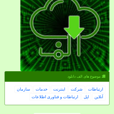
موضوع های الف دانلود
ارتباطات
شركت
اینترنت
خدمات
سازمان
آنلاین
اپل
ارتباطات و فناوری اطلاعات