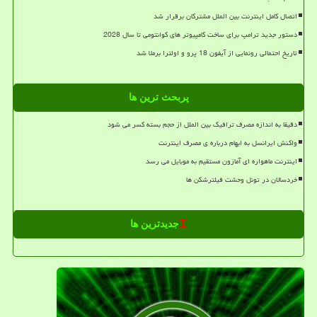
اتصال کامل اینترنت بین الملل مشترکان برقرار شد
دستور جدید ترامپ برای ساخت کامپیوتر های کوانتومی تا سال 2028
تاریخ احتمالی رونمایی از آیفون 18 پرو و اولترا برملا شد
پربحث ترین ها
دقیقا به اندازه مصرف ترافیک بین الملل از حجم بسته کسر می شود
واکنش ایرانسل به ابهام درباره ی مصرف اینترنت
اینترنت ماهواره ای آمازون مستقیم به موبایل می رسد
خردسالان در تونل وحشت فیلترشکن ها
جدیدترین ها