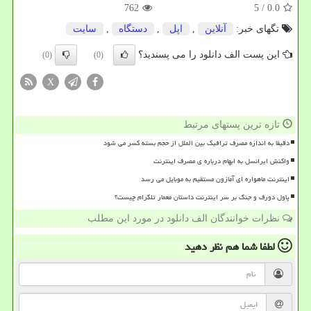
762
/ 5
0.0
تگهای خبر:
آنلاین
,
اپل
,
دستگاه
,
سایت
این پست الف دانلود را می پسندید؟
(0)
(0)
X
تازه ترین پستهای مرتبط
دقیقا به اندازه مصرف ترافیک بین الملل از حجم بسته کسر می شود
واکنش ایرانسل به ابهام درباره ی مصرف اینترنت
اینترنت ماهواره ای آمازون مستقیم به موبایل می رسد
پاول دورف و جنگ بر سر اینترنت داستان معمار تلگرام چیست؟
نظرات خوانندگان الف دانلود در مورد این مطلب
لطفا شما هم
نظر دهید