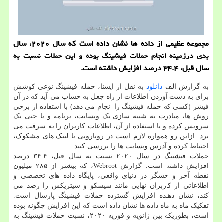
مجموعه عظیمی از داده ها نشان داده است که سال ۲۰۲۰، سال
بدی درزمینه انجام حملات فیشینگ بوده و این حملات نسبت به
سال قبل، ۳۴.۴ درصد افزایش داشته است.
به گزارش الف
دانلود
به نقل از ایسنا، حمله فیشینگ نوعی کوشش
برای به دست آوردن اطلاعات از راه جعل به حساب می آید که در آن
فیشر (کسی که حمله فیشینگ را انجام می دهد) با استفاده از برخی
روش ها، مبادرت به شبیه سازی یک وبسایت، برنامه و یا حتی یک
سرویس کرده و یا استفاده از آن، اطلاعات کاربران را به سرقت می
برد. ازاین رو همواره لازم است در رویارویی با لینک های مشکوک،
احتیاط کرده و آدرس وبسایت ها را بررسی کنید.
حملات فیشینگ در سال ۲۰۲۰ نسبت به سال قبل، ۳۴.۴ درصد
افزایش داشته است. گزارش Webroot، که بیشتر از ۲۸۵ میلیون
نقطه آخر و حسگر در دنیای واقعی، پایگاه داده های تخصصی و
اطلاعاتی از کاربران نهایی مانند سیسکو و سیتریکس را رصد می
کند، نشان دهنده افزایش گسترده حملات فیشینگ پارسال است.
تفکیک ماه به ماه داده ها نشان داده است که این افزایش چگونه بوده
است، بطوریکه بین ژانویه و فوریه ۲۰۲۰، نسبت حملات فیشینگ به