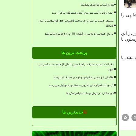
کدام حساب ها حذف شدند؟
اتصال کامل اینترنت بین الملل مشترکان برقرار شد
ابهی را
دستور جدید ترامپ برای ساخت کامپیوتر های کوانتومی تا سال
2028
تاریخ احتمالی رونمایی از آیفون 18 پرو و اولترا برملا شد
ور در این
 ژوئن تا اول ژوییه (۷ تا ۱۰ تیرماه) در بارسلون با
پربحث ترین ها
هند. با
دقیقا به اندازه مصرف ترافیک بین الملل از حجم بسته کسر می
شود
واکنش ایرانسل به ابهام درباره ی مصرف اینترنت
اینترنت ماهواره ای آمازون مستقیم به موبایل می رسد
خردسالان در تونل وحشت فیلترشکن ها
جدیدترین ها