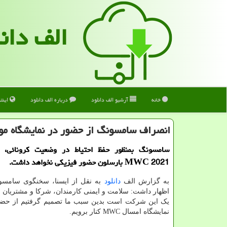
الف دان
خانه
آرشیو الف دانلود
درباره الف دانلود
اینت
انصراف سامسونگ از حضور در نمایشگاه موب
سامسونگ بمنظور حفظ احتیاط در وضعیت کرونائی، د
MWC 2021 بارسلون حضور فیزیکی نخواهد داشت.
به گزارش الف
دانلود
به نقل از ایسنا، سخنگوی سامسون
اظهار داشت: سلامت و ایمنی کارمندان، شرکا و مشتریان 
یک این شرکت است بدین سبب ما تصمیم گرفتیم از حضو
نمایشگاه امسال MWC کنار برویم.