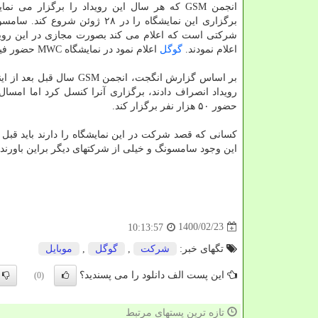
انجمن GSM که هر سال این رویداد را برگزار می ن
برگزاری این نمایشگاه را در ۲۸ ژوئن شروع 
شرکتی است که اعلام می کند بصورت مجازی در این رویداد
اعلام نمودند.
گوگل
اعلام نمود در نمایشگاه MWC حضور فیزیکی نخواهد داشت اما بصورت مجازی شرکت می کند.
بر اساس گزارش انگجت، ا
حضور ۵۰ هزار نفر برگزار کند.
کسانی که قصد شرکت در این نمایشگاه را دارند باید قبل ا
این وجود سامسونگ و خیلی از شرکتهای دیگر براین باورند ک
1400/02/23
10:13:57
تگهای خبر:
شركت
,
گوگل
,
موبایل
این پست الف دانلود را می پسندید؟
(0)
تازه ترین پستهای مرتبط