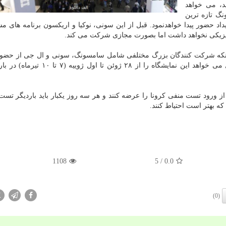
ماید، می خواهد
کند. سامسونگ تازه ترین
 حضور پیدا خواهدنمود. قبل از این سونی، نوکیا و اریکسون برنامه های مش
نجمن GSM سال قبل بعد از اینکه شرکت کنندگان بزرگ مختلفی شامل سامسونگ، سونی و ال جی از حض
رویداد انصراف دادند، برگزاری آنرا کنسل کرد اما امسال می خواهد این نمایشگاه را از ۲۸
ز ورود تست منفی کرونا را عرضه کنند و هر سه روز یکبار باید باردیگر تست د
ه بهتر است احتیاط کنند.
1108
/ 5
0.0
X
(0)