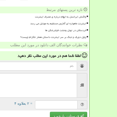
تازه ترین پستهای مرتبط
واکنش ایرانسل به ابهام درباره ی مصرف اینترنت
اینترنت ماهواره ای آمازون مستقیم به موبایل می رسد
خردسالان در تونل وحشت فیلترشکن ها
پاول دورف و جنگ بر سر اینترنت داستان معمار تلگرام چیست؟
نظرات خوانندگان الف دانلود در مورد این مطلب
لطفا شما هم
در مورد این مطلب
نظر دهید
= ۲ بعلاوه ۴
فرستادن بازخورد