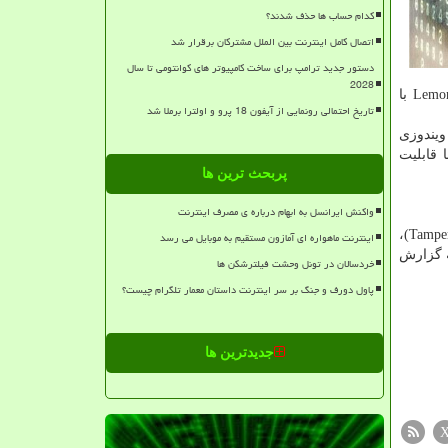
کدام حساب ها حذف شدند؟
اتصال کامل اینترنت بین الملل مشترکان برقرار شد
دستور جدید ترامپ برای ساخت کامپیوتر های کوانتومی تا سال
2028
همراه عواملی دیگر سبب شده است که گردانندگان همه این حملات، یک فرد یا گروه تلقی شوند. مهاجمان در کمپین بدافزار Lemon Duck با
تاریخ احتمالی رونمایی از آیفون 18 پرو و اولترا برملا شد
 ویندوزی
 قابلیت
پربحث ترین ها
واکنش ایرانسل به ابهام درباره ی مصرف اینترنت
کارشناسان مرکز مدیریت راهبردی افتا می گویند: در صورت مجهز بودن محصول امنیتی به قابلیت حفاظت از دستکاری (Tamper Protection)،
اینترنت ماهواره ای آمازون مستقیم به موبایل می رسد
ی آلودگی سرورهای قربانی شده و لینک‎ دسترسی به گزارش
خردسالان در تونل وحشت فیلترشکن ها
پاول دورف و جنگ بر سر اینترنت داستان معمار تلگرام چیست؟
جدیدترین ها