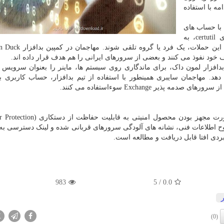
امه با استفاده
 با حساب های
کاربری ساخته شده در حملات مبتنی بر دستور ویندوزی certutil، به
ه نسخه جدید بدافزار لمون داک، برای ماندگاری روی سیستم ها، ماینر را بعنوان سرویس
مهاجمان سایبری همینطور با استفاده از تیم بدافزار، حساب کاربری با
ر Exchange سوءاستفاده می کنند.
تکنیک های مهاجمان لمون داک، بی نتیجه خواهند بود. مشروح اطلاعات فنی، نشانه ها
983
/ 5
0.0
X
(0)