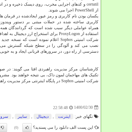
certutil و کدهای اجرایی مخرب، روی دیسک ذخیره و در اد
از PowerShell اجرا می شوند.
یکسان بودن نام کاربری و رمز عبور ایجادشده در فرمان ها
استفاده از ProxyLogon برای استخراج ارز دیجیتال به اهداف خود نفوذ می کنند و بعضی از سرورهای ایرانی را هم هدف قرار داده اند.
شرکت امنیتی Sophos اعلام نموده است ک
نصب می کند و آلودگی را در سطح شبکه گسترش می دهد. 
دسترسی از راه دور، در سرورهای قربانی ایجاد و به خوبی از سرورهای صدمه پذی
شرکت امنیتی Sophos در پایگاه اینترنتی مرکز مدیریت راهبردی افتا قابل دریافت و مطالعه است.
1400/02/30
22:58:48
تگهای خبر:
اینترنت
,
دیجیتال
,
سایبر
,
سرور
این پست الف دانلود را می پسندید؟
(0)