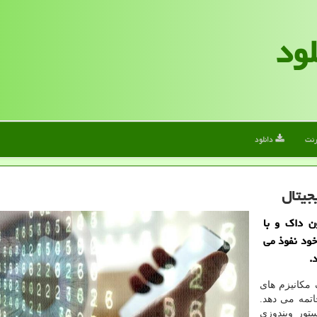
لود
رنت
دانلود
جیتال
ن داک و با
خود نفوذ می
.
 مکانیزم های
تمه می دهد.
ا استفاده از دستور ویندوزی