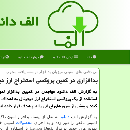
الف دان
خانه
آرشیو الف دانلود
درباره الف دانلود
اینت
بی دقتی های امنیتی میزبان بدافزار توسعه یافته مخرب
بدافزاری در كمین پروكسی استخراج ارز دی
به گزارش الف دانلود مهاجمان در کمپین بدافزار لمو
استفاده از یک پروکسی استخراج ارز دیجیتال به اهداف 
کنند و بعضی از سرورهای ایرانی را هم هدف قرار داده اند
به گزارش الف
دانلود
به نقل از ایسنا، بدافزار لمون داک
امنیتی ناقص را دور زده و به اجرای
محصولات
امنیتی خا
نمونه های جدید بدافزار Lemon Duck ب