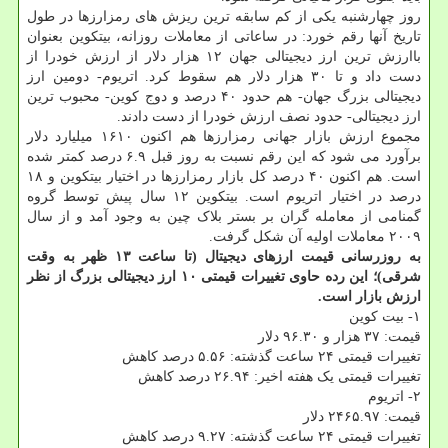
روز چهارشنبه یکی از کم سابقه ترین ریزش های رمزارزها در طول
تاریخ آنها رقم خورد: در ساعاتی از معاملات روزانه، بیتکوین بعنوان
باارزش ترین ارز دیجیتالی جهان ۱۲ هزار دلار از ارزش خودرا از
دست داد و تا ۳۰ هزار دلار هم سقوط کرد. اتریوم- دومین ارز
دیجیتالی بزرگ جهان- هم حدود ۴۰ درصد و دوج کوین- محبوب ترین
ارز دیجیتالی- حدود نصف ارزش خودرا از دست دادند.
مجموع ارزش بازار جهانی رمزارزها هم اکنون ۱۶۱۰ میلیارد دلار
برآورد می شود که این رقم نسبت به روز قبل ۶.۹ درصد کمتر شده
است. هم اکنون ۴۰ درصد کل بازار رمزارزها در اختیار بیتکوین و ۱۸
درصد در اختیار اتریوم است. بیتکوین ۱۲ سال پیش توسط گروه
گمنامی از معامله گران بر بستر بلاک چین به وجود آمد و از سال
۲۰۰۹ معاملات اولیه آن شکل گرفت.
به روزرسانی قیمت ارزهای دیجیتال (تا ساعت ۱۳ ظهر به وقت
شرقی)؛ این رده حاوی تغییرات قیمتی ۱۰ ارز دیجیتالی بزرگ از نظر
ارزش بازار است.
۱- بیت کوین
قیمت: ۳۷ هزار و ۹۶.۳۰ دلار
تغییرات قیمتی ۲۴ ساعت گذشته: ۵.۵۶ درصد کاهش
تغییرات قیمتی یک هفته اخیر: ۲۶.۹۴ درصد کاهش
۲- اتریوم
قیمت: ۲۴۶۵.۹۷ دلار
تغییرات قیمتی ۲۴ ساعت گذشته: ۹.۲۷ درصد کاهش