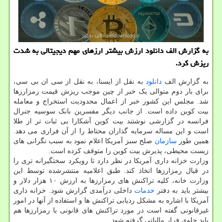
به گزارش الف دانلود ارزش بیشتر ارزهای مهم دیجیتالی به شدت
ریزش کرد.
به گزارش الف
دانلود
به نقل از ایسنا، به نقل از سی ان بی سی،
برای بار دوم متوالی یک خبر از چین موجب ریزش قیمت رمزارزها
شد. مجلس این کشور خبر از اعمال محدودیت استخراج و معامله
بیت کوین داده است. از جانب دیگر مفسرین بانک سوسیه جنرال
فرانسه در گزارشی نوشتند بیت کوین آشکارا بی ثبات تر از طلا
است و این مساله سرمایه گذاران محتاط را از آن فراری می دهد.
همین طور
سازمان
صلح سبز آمریکا اعلام نمود به سبب نگرانی های
زیست محیطی، پذیرش بیت کوین را متوقف کرده است.
وزارت خزانه داری آمریکا در نظر دارد تا رویکرد سختگیرانه تری را
در قبال رمزارزها اتخاذ کند. طبق اعلامیه منتشرشده توسط این
وزارت خانه، کلیه تراکنش های رمزارزها به ارزش ۱۰ هزار دلار و
بیشتر باید به دفتر
خدمات
داخلی درآمدی گزارش شود. خزانه داری
آمریکا با اشاره به مشکل ردیابی تراکنش ها و استفاده از آنها در امور
غیرقانونی گفته است در مورد تراکنش های قانونی با رمزارزها هم
باید جلوی فرار مالیاتی گرفته شود.