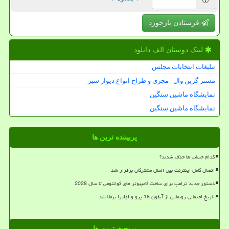
فرستادن بازخورد
لینک دوستان الف دانلود
تبلیغات انتخابات مجلس
مستر گرین وال | مجری و طراح انواع دیوار سبز
نمایشگاه ماشین سنگین
نمایشگاه ماشین سنگین
پربیننده ترین ها
کدام حساب ها حذف شدند؟
اتصال کامل اینترنت بین الملل مشترکان برقرار شد
دستور جدید ترامپ برای ساخت کامپیوتر های کوانتومی تا سال 2028
تاریخ احتمالی رونمایی از آیفون 18 پرو و اولترا برملا شد
پربحث ترین ها