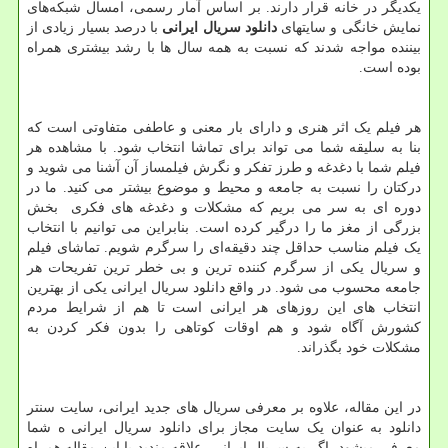
یکدیگر در خانه قرار دارند. بر اساس آمار رسمی، امسال شبکه‌های
نمایش خانگی و سایت­های
دانلود سریال ایرانی
با درصد بسیار زیادی از
بیننده مواجه شدند که نسبت به همه سال ها با رشد بیشتری همراه
بوده است.
هر فیلم یک اثر هنری و دارای بار معنی و عاطفی متفاوتی است که
بنا به سلیقه شما می تواند برای تماشا انتخاب شود. با مشاهده هر
فیلم شما با دغدغه و طرز تفکر و نگرش فیلمساز آن آشنا می شوید و
درکتان را نسبت به جامعه و محیط و موضوع بیشتر می کنید. ما در
دوره ای به سر می بریم که مشکلات و دغدغه های فکری بخش
بزرگی از مغز ما را درگیر کرده است. بنابراین می توانیم با انتخاب
یک فیلم مناسب حداقل چند دقیقه‌ای را سرگرم شویم. تماشای فیلم
و سریال یکی از سرگرم کننده ترین و بی خطر ترین تفریحات هر
جامعه محسوب می شود. در واقع دانلود سریال ایرانی یکی از بهترین
انتخاب های این روزهای هر ایرانی است تا هم از شرایط مردم
کشورش آگاه شود و هم اوقات کوتاهی را بدون فکر کردن به
مشکلات خود بگذراند.
در این مقاله، علاوه بر معرفی سریال های جدید ایرانی، سایت سنتر
دانلود به عنوان یک سایت مجاز برای دانلود سریال ایرانی ه شما
معرفی می­شود. اگر به سریال ایرانی علاقه مندید با این مقاله همراه