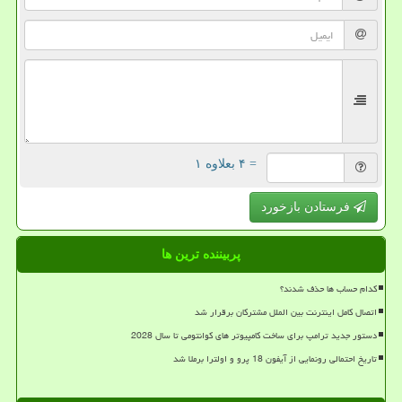
= ۴ بعلاوه ۱
فرستادن بازخورد
پربیننده ترین ها
کدام حساب ها حذف شدند؟
اتصال کامل اینترنت بین الملل مشترکان برقرار شد
دستور جدید ترامپ برای ساخت کامپیوتر های کوانتومی تا سال 2028
تاریخ احتمالی رونمایی از آیفون 18 پرو و اولترا برملا شد