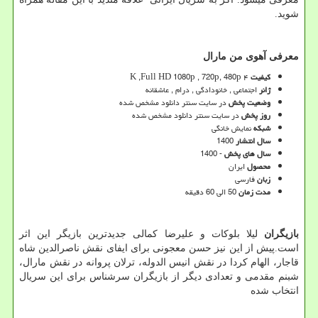
شوید.
معرفی آهوی من مارال
کیفیت
۴
K ,Full HD 1080p , 720p, 480p
ژانر
اجتماعی , خانودادگی , درام , عاشقانه
وضعیت پخش
در سایت سنتر دانلود مشخص شده
روز پخش
در سایت سنتر دانلود مشخص شده
شبکه
نمایش خانگی
سال انتشار
1400
سال های پخش
- 1400
محصول
ایران
زبان
فارسی
مدت زمان
50 الی 60 دقیقه
بازیگران
لیلا بلوکات و علیرضا کمالی جدیدترین بازیگر این اثر
است.پیش از این نیز حسن معجونی برای ایفای نقش ناصرالدین شاه
قاجار، الهام کردا در نقش انیس الدوله، ترلان پروانه در نقش مارال،
شبنم مقدمی و تعدادی دیگر از بازیگران سرشناس برای این سریال
انتخاب شده