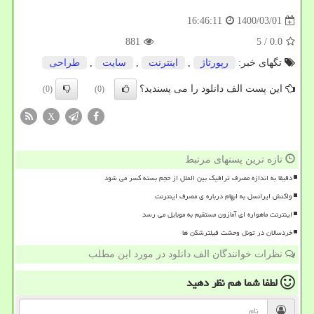
1400/03/01
16:46:11
881
/ 5
0.0
تگهای خبر:
رپورتاژ
,
اینترنت
,
سایت
,
طراحی
این پست الف دانلود را می پسندید؟
(0)
(0)
X
تازه ترین پستهای مرتبط
دقیقا به اندازه مصرف ترافیک بین الملل از حجم بسته کسر می شود
واکنش ایرانسل به ابهام درباره ی مصرف اینترنت
اینترنت ماهواره ای آمازون مستقیم به موبایل می رسد
خردسالان در تونل وحشت فیلترشکن ها
نظرات خوانندگان الف دانلود در مورد این مطلب
لطفا شما هم
نظر دهید