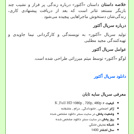
خلاصه داستان
داستان «آکتور» درباره زندگی پر فراز و نشیب چند
بازیگر مستعد تئاتر است که بعد از دریافت پیشنهادی کاری،
زندگی‌شان دستخوش ماجراهایی پیچیده می‌شود
.
درباره سریال آکتور
تولید سریال «آکتور» به نویسندگی و کارگردانی نیما جاویدی و
تهیه‌کنندگی مجید مطلبی
عوامل سریال آکتور
لوگو «آکتور» توسط میثم میرزائی طراحی شده است.
دانلود
سریال
آکتور
معرفی سریال سایه تابان
کیفیت
۴
K ,Full HD 1080p , 720p, 480p
ژانر
اجتماعی , خانودادگی , درام , عاشقانه
وضعیت پخش
در سایت سنتر دانلود مشخص شده
روز پخش
در سایت سنتر دانلود مشخص شده
شبکه
نمایش خانگی
سال انتشار
1400