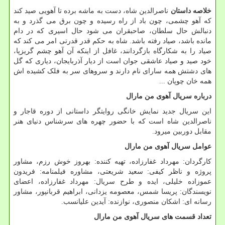
خلاصه داستان
ناصرالدین شاه، دست به ماشه برده تا آهویی صید کند
که آهو چشمی، چون باد از راه رسیده و چون برق می گذرد و به
دنبالش حال سلطان، صاحبقران می شود حال اسیری که در دام
مانده باشد، صیاد رفته باشد. شاه به حکم قدر قدرتی امر می کند که
صیاد را به شکارگاه بازگردانند، غافل از اینکه آن آهو چشم گریزپا،
خود صید و صیاد عاشقی جوان است از دیار آذربایجان، دیاری که گل
های دشتش همه سارای نام دارند و سروهای سر به فلک کشیده اش
همه خان چوپان
...
درباره سریال آهوی من مارال
این سریال جدید نمایش خانگی روایتگر داستانی از دوره قاجار و
ناصرالدین شاه است که با حضور چهره های سرشناس دنیای هنر
مقابل دوربین میرود.
عوامل سریال آهوی من مارال
کارگردان: مهرداد غفارزاده، تهیه کننده: بهروز خوش رزم، مشاور
پروژه و ناظر کیفی: سعید شریعتی، مشاوره فیلمنامه: فریدون
عموزاده خلیلی، ایده و طرح سریال: مهرداد غفارزاده، اعضای
نویسندگان: پریسا شمس، معصومه یزدانی، ابراهیم قربانپور، مشاور
رسانه ای: اشکان منصوری، نوازنده: آیدین علیانسب.
تعداد قسمت های سریال آهوی من مارال