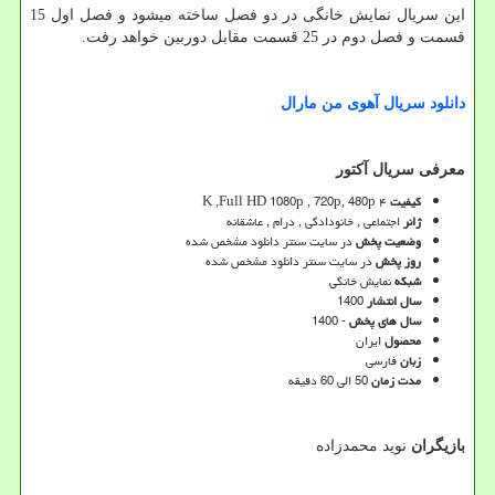
این سریال نمایش خانگی در دو فصل ساخته میشود و فصل اول 15
قسمت و فصل دوم در 25 قسمت مقابل دوربین خواهد رفت.
دانلود
سریال
آهوی
من
مارال
معرفی سریال آکتور
کیفیت
۴
K ,Full HD 1080p , 720p, 480p
ژانر
اجتماعی , خانودادگی , درام , عاشقانه
وضعیت پخش
در سایت سنتر دانلود مشخص شده
روز پخش
در سایت سنتر دانلود مشخص شده
شبکه
نمایش خانگی
سال انتشار
1400
سال های پخش
- 1400
محصول
ایران
زبان
فارسی
مدت زمان
50 الی 60 دقیقه
بازیگران
نوید محمدزاده