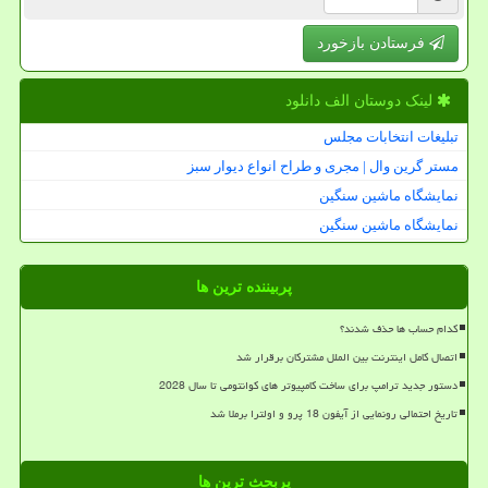
فرستادن بازخورد
لینک دوستان الف دانلود
تبلیغات انتخابات مجلس
مستر گرین وال | مجری و طراح انواع دیوار سبز
نمایشگاه ماشین سنگین
نمایشگاه ماشین سنگین
پربیننده ترین ها
کدام حساب ها حذف شدند؟
اتصال کامل اینترنت بین الملل مشترکان برقرار شد
دستور جدید ترامپ برای ساخت کامپیوتر های کوانتومی تا سال 2028
تاریخ احتمالی رونمایی از آیفون 18 پرو و اولترا برملا شد
پربحث ترین ها