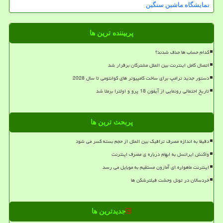
نمایشگاه ماشین سنگین
پربیننده ترین ها
کدام حساب ها حذف شدند؟
اتصال کامل اینترنت بین الملل مشترکان برقرار شد
دستور جدید ترامپ برای ساخت کامپیوتر های کوانتومی تا سال 2028
تاریخ احتمالی رونمایی از آیفون 18 پرو و اولترا برملا شد
پربحث ترین ها
دقیقا به اندازه مصرف ترافیک بین الملل از حجم بسته کسر می شود
واکنش ایرانسل به ابهام درباره ی مصرف اینترنت
اینترنت ماهواره ای آمازون مستقیم به موبایل می رسد
خردسالان در تونل وحشت فیلترشکن ها
جدیدترین ها