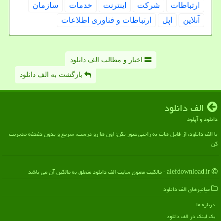
ارتباطات
شركت
اینترنت
خدمات
سازمان
آنلاین
اپل
ارتباطات و فناوری اطلاعات
اخبار و مطالب الف دانلود
بازگشت به الف دانلود
الف دانلود
دانلود و آپلود
با الف دانلود، از فایل هات به راحتی عبور نکن؛ اون ها رو درست، سریع و بدون دغدغه مدیریت
کن
alefdownload.ir - مالکیت معنوی سایت الف دانلود متعلق به مالکین آن می باشد
میانبرهای الف دانلود
درباره ما
بک لینک در الف دانلود