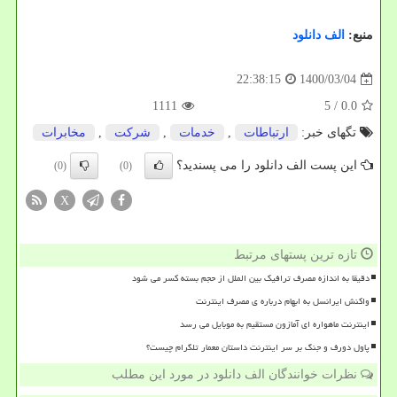
منبع:
الف دانلود
1400/03/04
22:38:15
1111
/ 5
0.0
تگهای خبر:
ارتباطات
,
خدمات
,
شركت
,
مخابرات
این پست الف دانلود را می پسندید؟
(0)
(0)
X
تازه ترین پستهای مرتبط
دقیقا به اندازه مصرف ترافیک بین الملل از حجم بسته کسر می شود
واکنش ایرانسل به ابهام درباره ی مصرف اینترنت
اینترنت ماهواره ای آمازون مستقیم به موبایل می رسد
پاول دورف و جنگ بر سر اینترنت داستان معمار تلگرام چیست؟
نظرات خوانندگان الف دانلود در مورد این مطلب