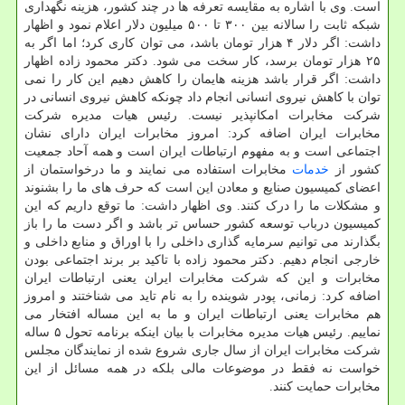
است. وی با اشاره به مقایسه تعرفه ها در چند کشور، هزینه نگهداری
شبکه ثابت را سالانه بین ۳۰۰ تا ۵۰۰ میلیون دلار اعلام نمود و اظهار
داشت: اگر دلار ۴ هزار تومان باشد، می توان کاری کرد؛ اما اگر به
۲۵ هزار تومان برسد، کار سخت می شود. دکتر محمود زاده اظهار
داشت: اگر قرار باشد هزینه هایمان را کاهش دهیم این کار را نمی
توان با کاهش نیروی انسانی انجام داد چونکه کاهش نیروی انسانی در
شرکت مخابرات امکانپذیر نیست. رئیس هیات مدیره شرکت
مخابرات ایران اضافه کرد: امروز مخابرات ایران دارای نشان
اجتماعی است و به مفهوم ارتباطات ایران است و همه آحاد جمعیت
کشور از
خدمات
مخابرات استفاده می نمایند و ما درخواستمان از
اعضای کمیسیون صنایع و معادن این است که حرف های ما را بشنوند
و مشکلات ما را درک کنند. وی اظهار داشت: ما توقع داریم که این
کمیسیون درباب توسعه کشور حساس تر باشد و اگر دست ما را باز
بگذارند می توانیم سرمایه گذاری داخلی را با اوراق و منابع داخلی و
خارجی انجام دهیم. دکتر محمود زاده با تاکید بر برند اجتماعی بودن
مخابرات و این که شرکت مخابرات ایران یعنی ارتباطات ایران
اضافه کرد: زمانی، پودر شوینده را به نام تاید می شناختند و امروز
هم مخابرات یعنی ارتباطات ایران و ما به این مساله افتخار می
نماییم. رئیس هیات مدیره مخابرات با بیان اینکه برنامه تحول ۵ ساله
شرکت مخابرات ایران از سال جاری شروع شده از نمایندگان مجلس
خواست نه فقط در موضوعات مالی بلکه در همه مسائل از این
مخابرات حمایت کنند.