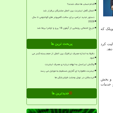
کدام حساب ها حذف شدند؟
اتصال کامل اینترنت بین الملل مشترکان برقرار شد
دستور جدید ترامپ برای ساخت کامپیوتر های کوانتومی تا سال
2028
تاریخ احتمالی رونمایی از آیفون 18 پرو و اولترا برملا شد
ویلک که
پربحث ترین ها
فعالیت کرد
دهد.
دقیقا به اندازه مصرف ترافیک بین الملل از حجم بسته کسر می
شود
واکنش ایرانسل به ابهام درباره ی مصرف اینترنت
اینترنت ماهواره ای آمازون مستقیم به موبایل می رسد
خردسالان در تونل وحشت فیلترشکن ها
ه و بخش
 خدمات
جدیدترین ها