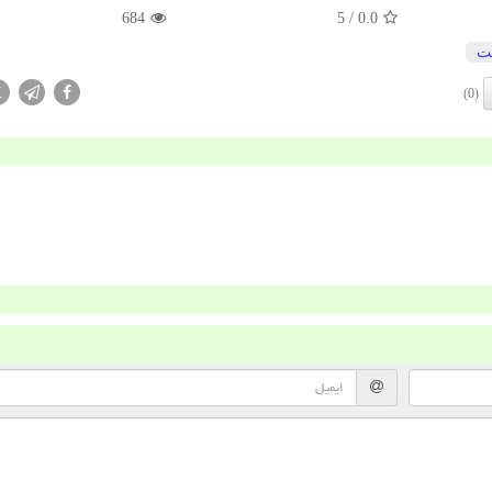
684
/ 5
0.0
ت
X
(0)