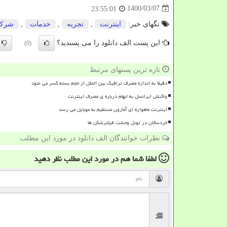
1400/03/07
23:55:01
تگهای خبر:
اینترنت
,
تجربه
,
خدمات
,
شرك
این پست الف دانلود را می پسندید؟
(0)
تازه ترین پستهای مرتبط
دقیقا به اندازه مصرف ترافیک بین الملل از حجم بسته کسر می شود
واکنش ایرانسل به ابهام درباره ی مصرف اینترنت
اینترنت ماهواره ای آمازون مستقیم به موبایل می رسد
خردسالان در تونل وحشت فیلترشکن ها
نظرات خوانندگان الف دانلود در مورد این مطلب
لطفا شما هم
در مورد این مطلب
نظر دهید