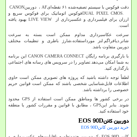
دقت فوکوس با سیستم تصفیه‌شده ۶۱ نقطه‌ای
AF
، دوربین
CANON
DUAL PIXEL CMOS.
فوکوس اتوماتیک برای فوکوس سریع و
ارزان برای فیلمبرداری و عکسبرداری از
LIVE VIEW
بهبود یافته
است.
سرعت عکاسبرداری مداوم ممکن است بسته به سرعت
شاتر.دیافراگم.لنز مورداستفاده،شارژ باطری و تنظیمات مختلف
دوربین متفاوت باشد.
با بارگیری برنامه رایگان
CANON CAMERA CONNECT
این برنامه
به شما امکان می‌دهد.تصاویر را در سرویس های رسانه های اجتماعی
بارگذاری کنید.
لطفاً توجه داشته باشید که پروژه های تصویری ممکن است حاوی
اطلاعات قابل‌شناسایی شخصی باشند که ممکن است قوانین حریم
خصوصی را برداشته باشد.
در برخی کشور ها ومناطق ممکن است استفاده از
GPS
محدود
شوند. بنابر این
GPS
، مطابق با قوانین و مقررات کشور یا منطقه
خود استفاده کنید.
دوربین کانن
EOS 90D
خرید دوربین کانن
EOS 90D
کانن
EOS 90D
یک دوربین چندمنظوره باقابلیت‌های عکس‌برداری و