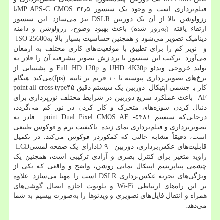
فیلم‌برداری است و وجود یک سنسور ۳۲٫۵
MP APS-C CMOS
با
رزولوشن بالا از آن یک دوربین
DSLR
نیز می‌سازد. این سنسور
ارتقاء یافته (به‌روز شده) باعث بهبود وضوح، رزولوشن و دامنه
دینامیک تصویر می‌شود و همچنین حساسیت بسیار بالا به
ISO 25600
و نویز کم را برای تطبیق با موقعیت‌های کاری مختلف به ارمغان
می‌آورد. ترکیب این سنسور با پردازش تصویر پیشرفته آن را قادر به
تولید خروجی ویدئو
UHD 4K30p
و
Full HD 120p
و پشتیبانی از
نرخ‌های تصویربرداری پیوسته تا ۱۰ فریم بر ثانیه
(fps)
می‌کند. هنگام
کار با چشمی اپتیکال دوربین یک سیستم دقیق ۴۵
point all cross-type
AF
باعث عملکرد سریع دوربین در شرایط مختلف نورپردازی برای
دنبال کردن سوژه‌های متحرک و کار کردن در نور کم می‌گردد،
درحالی‌که سیستم ۵۴۸۱
-
point Dual Pixel CMOS AF
قادر به
تصویربرداری و فیلم‌برداری نمای زنده باکیفیت نرم و فوکوس طبیعی
است، دقیقاً مشابه حالتی که کمکوردر فوکوس می‌کند. در تکمیل
قابلیت‌های عکس‌برداری، دوربین ۹۰
D
دارای یک صفحه لمسی
LCD
زاویه متغیر برای کنترل بصری و آزادی ترکیبی است، همچنین یک
چشمی پنتاپریسم اپتیکال نمایی روشن، واضح و واقعی که یکی از
ویژگی‌های تجربه عکس‌برداری
DSLR
است را مهیا می‌سازد. علاوه
بر این راه‌های ارتباطی
Wi-Fi
و بلوتوث اجازه اتصال گوشی‌های
همراه و انتقال فایل‌های تصویری و ویدئوها را به‌صورت بیسیم به شما
می‌دهد.