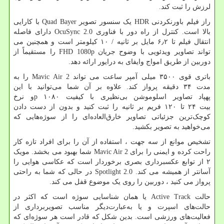
لرزش را ثبت کند.
راز فیلم باورنکردنی
HDR
یک سنسور تصویر
Quad Bayer
با کارایی
بالا است. کنترل از راه دور با فناوری
OcuSync 2.0
دارای فاصله
انتقال فیلم تا ۶٫۲ مایل بر ثانیه / ۱۰ کیلومتر است و همچنین می
تواند تصاویر ویدئویی با وضوح جریان
FHD 1080p
را مستقیماً از
دوربین از طریق امواج وایفای به درایور ارائه دهد.
باتری قوی ۳۵۰۰ میلی آمپر ساعت می تواند
Mavic Air 2
را به
مدت ۳۴ دقیقه پرواز کند. علاوه بر آن شما می‌توانید با این
پهپاد تصاویر اسلوموشن بی‌نظیری با کیفیت ۱۰۸۰
p
و نرخ
بیت ۲۴ تا ۱۲۰ فریم بر ثانیه را ثبت کنید و بدون از دست دادن
کوچک‌ترین جزئیاتی تصاویر خارق‌العاده‌ای را از سوژه‌هایی که
می‌خواهید به تصویر بکشید.
تشخیص موانع از سه جهت ، استفاده از آن را برای افراد تازه کار
راحت کرده و ایمنی را برای
Mavic Air 2
شما بهبود می بخشد. مویک
۲ از توابع عکسبرداری بصری برخوردار است که عکاسی هوایی را
آسانتر از همیشه می کند.
Spotlight 2.0
در حالی که شما به راحتی
پرواز می کنید ، دوربین را روی یک موضوع قفل می کند.
حالت
Active Track
یا همان شناسایی سوژه است که اکثر در
حالت‌های اسپرت و یا به‌عبارت‌دیگر مناسب تصویربرداری از
فعالیت‌های ورزشی است. بدین شکل که قادر است هر سوژه‌ای که