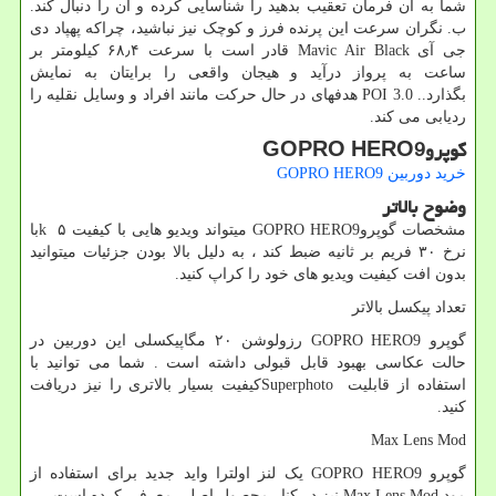
شما به آن فرمان تعقیب بدهید را شناسایی کرده و آن را دنبال کند.
ب. نگران سرعت این پرنده فرز و کوچک نیز نباشید، چراکه پهپاد دی
جی آی
Mavic Air Black
قادر است با سرعت ۶۸٫۴ کیلومتر بر
ساعت به پرواز درآید و هیجان واقعی را برایتان به نمایش
بگذارد..
POI 3.0
هدفهای در حال حرکت مانند افراد و وسایل نقلیه را
ردیابی می کند.
گوپرو
GOPRO HERO9
خرید دوربین
GOPRO HERO9
وضوح بالاتر
مشخصات گوپرو
GOPRO HERO9
میتواند ویدیو هایی با کیفیت ۵
k
با
نرخ ۳۰ فریم بر ثانیه ضبط کند ، به دلیل بالا بودن جزئیات میتوانید
بدون افت کیفیت ویدیو های خود را کراپ کنید.
تعداد پیکسل بالاتر
گوپرو
GOPRO HERO9
رزولوشن ۲۰ مگاپیکسلی این دوربین در
حالت عکاسی بهبود قابل قبولی داشته است . شما می توانید با
استفاده از قابلیت
Superphoto
کیفیت بسیار بالاتری را نیز دریافت
کنید.
Max Lens Mod
گوپرو
GOPRO HERO9
یک لنز اولترا واید جدید برای استفاده از
مود
Max Lens Mod
نیز در کنار محصول اصلی معرفی کرده است.