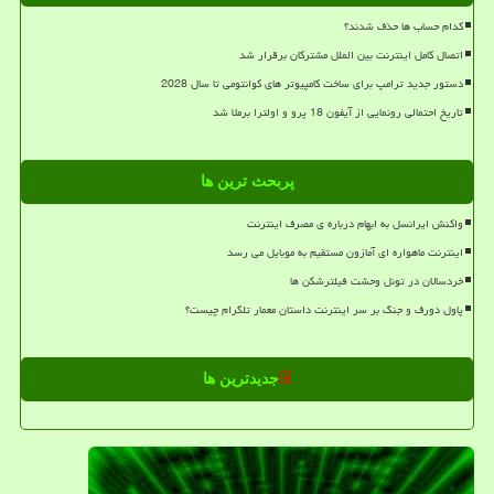
کدام حساب ها حذف شدند؟
اتصال کامل اینترنت بین الملل مشترکان برقرار شد
دستور جدید ترامپ برای ساخت کامپیوتر های کوانتومی تا سال 2028
تاریخ احتمالی رونمایی از آیفون 18 پرو و اولترا برملا شد
پربحث ترین ها
واکنش ایرانسل به ابهام درباره ی مصرف اینترنت
اینترنت ماهواره ای آمازون مستقیم به موبایل می رسد
خردسالان در تونل وحشت فیلترشکن ها
پاول دورف و جنگ بر سر اینترنت داستان معمار تلگرام چیست؟
جدیدترین ها