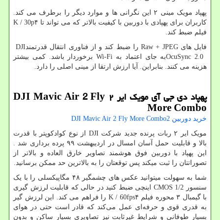
پهپاد مویک مینی ۲ این نگرانی ها و موارد دیگر را برطرف می کند.
کاربران برای پهپادی با دوربین با کیفیت بالاتر که می تواند تا ۴
K / 30p
فیلم ضبط کند.
فایل های
Raw + JPEG
را ضبط کند و از فناوری انتقال قدرتمند
DJI
OcuSync 2.0
به جای اعتماد به
Wi-Fi
برخوردار باشد. کمی بیشتر
هزینه می کنند. بنابراین. آیا ارزش ارتقا از مینی اصلی را دارد.
پهپاد دی جی آی مویک ایر
۲
DJI Mavic Air 2 Fly
More Combo
خرید دوربین 2
DJI Mavic Air 2 Fly More Combo
مویک ایر ۲ ربات پرنده جدید شرکت
DJI
از نوع کوادکوپتر با قدرت
بالا و قابلیت حمل آسان امسال در اردیبهشت ۹۹ پرده برداری شد .
این پهپاد با دوربین فوق هوشمند تصاویر خارق العاده و بالاتر از
تصوراتتان را ثبت میکند پس توقعتان را به بالاترین حد ممکن برسانید.
شما به سهولت میتوانید عکس های چشمگیر ۴۸ مگاپیکسلی را با یک
سنسور
CMOS 1/2
اینچی ضبط کنید در حالی که قابلیت لرزش گیری
با گیمبال ۳ محوره فیلم ۴
K / 60fps
را فراهم می کند. ‌این لرزش گیر
به قدری قوی و حرفه‌ای عمل می‌کند که قادر است حتی در هوای
بسیار طوفانی و شرایط غیرثابت نیز تصاویری بسیار ساکن و بدون