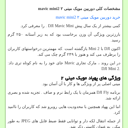
مشخصات کلی دوربین مویک مینی
۲
mavic mini2
خرید دوربین مویک مینی ۲
mavic mini2
کمی بیشتر از یک سال پیش
. DJI Mavic Mini
را معرفی کرد.
بارزترین ویژگی آن وزن برخاست بود که به زیر آستانه ۲۵۰ گرم
رسید.
اکنون
DJI
با
Mini 2
بازگشته است .که مهمترین درخواستهای کاربران
را برطرف می کند و هنوز با ۲۴۹ گرم چک می کند.
در این روند ، مارک تجاری
Mavic
جای خود را به نام کوتاه تری داد
:
DJI Mini 2.
ویژگی های پهپاد مویک مینی
۲
مینی اصلی پر از ویژگی ها و کار با آن آسان بود.
برنامه
DJI Fly
همزمان با یک رابط نرم و صاف . تجزیه شده و بصری
ارائه شد.
اما این پهپاد همچنین با محدودیت هایی روبرو شد که کاربران را ناامید
کرد.
از جمله انتقال لکه دار و توانایی فقط ضبط فایل های
JPEG
به طور
مکرر به عنوان کاستی ذکر شد.