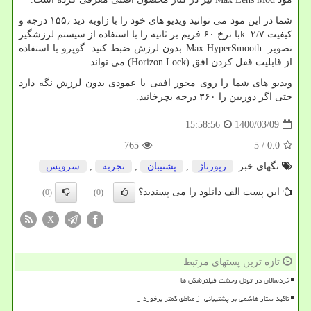
شما در این مود می توانید ویدیو های خود را با زاویه دید ۱۵۵٫ درجه و
کیفیت ۲/۷
k
با نرخ ۶۰ فریم بر ثانیه را با استفاده از سیستم لرزشگیر
تصویر
Max HyperSmooth.
بدون لرزش ضبط کنید. گوپرو با استفاده
از قابلیت قفل کردن افق
(Horizon Lock)
می تواند.
ویدیو های شما را روی محور افقی یا عمودی بدون لرزش نگه دارد
حتی اگر دوربین را ۳۶۰ درجه بچرخانید.
1400/03/09
15:58:56
765
/ 5
0.0
تگهای خبر:
رپورتاژ
,
پشتیبان
,
تجربه
,
سرویس
این پست الف دانلود را می پسندید؟
(0)
(0)
X
تازه ترین پستهای مرتبط
خردسالان در تونل وحشت فیلترشکن ها
تاکید ستار هاشمی بر پشتیبانی از مناطق کمتر برخوردار