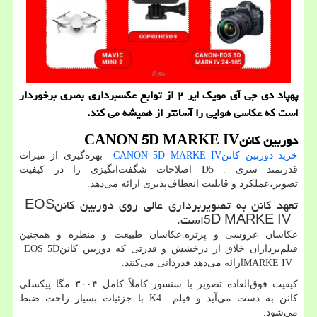
پهپاد دی جی آی مویك ایر ۲ از توابع عكسبرداری بصری برخوردار
است كه عكاسی هوایی را آسانتر از همیشه می كند.
دوربین کانن
CANON 5D MARKE IV
خرید دوربین کانن
CANON 5D MARKE IV
بهره‌گیری از میراث
قدرتمند سری
D5 .
اصلاحات شگفت‌انگیزی را در کیفیت
تصویر،عملکرد و قابلیت انعطاف‌پذیری ارائه می‌دهد.
تعهد کانن به تصویربرداری عالی روی دوربین کانن
EOS
5D MARKE IV
است.
عکاسان عروسی و پرتره.عکاسان طبیعت و منظره و همچنین
فیلم‌برداران خلاق از درخشش و قدرتی که دوربین کانن
EOS 5D
MARKE IV
ارائه می‌دهد قدردانی می‌کنند.
کیفیت فوق‌العاده تصویر با سنسور کاملاً کامل ۳۰۰۴ مگا پیکسلی
کانن به دست می‌آید و فیلم
K4
با جزئیات بسیار راحت ضبط
می‌شود.