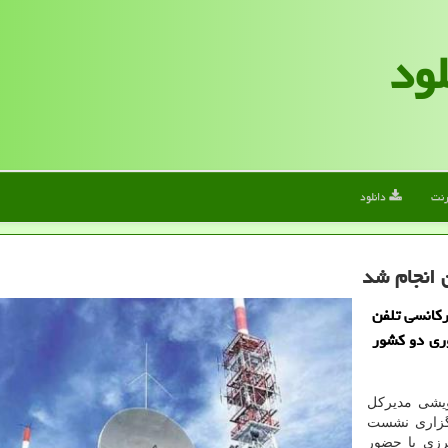
لود
رنت
دانلود
 انجام شد
رکانسی تلفن
وری دو کشور
ویشی مدیرکل
رگزاری نشست
رزی با حضور