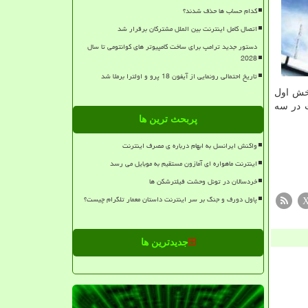
کدام حساب ها حذف شدند؟
اتصال کامل اینترنت بین الملل مشترکان برقرار شد
دستور جدید ترامپ برای ساخت کامپیوتر های کوانتومی تا سال
2028
تاریخ احتمالی رونمایی از آیفون 18 پرو و اولترا برملا شد
در بخش اول
 در سه
پربحث ترین ها
واکنش ایرانسل به ابهام درباره ی مصرف اینترنت
اینترنت ماهواره ای آمازون مستقیم به موبایل می رسد
خردسالان در تونل وحشت فیلترشکن ها
پاول دورف و جنگ بر سر اینترنت داستان معمار تلگرام چیست؟
جدیدترین ها