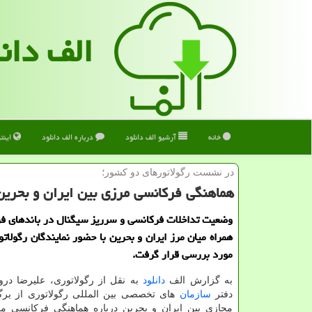
الف دان
خانه
آرشیو الف دانلود
درباره الف دانلود
اینت
در نشست رگولاتورهای دو كشور؛
هماهنگی فركانسی مرزی بین ایران و بحرین
وضعیت تداخلات فرکانسی و سرریز سیگنال در باندهای ف
همراه میان مرز ایران و بحرین با حضور نمایندگان رگولات
مورد بررسی قرار گرفت.
به گزارش الف
دانلود
به نقل از رگولاتوری، علیرضا در
دفتر
سازمان
های تخصصی بین المللی رگولاتوری از ب
مجازی بین ایران و بحرین درباره هماهنگی فرکانسی م