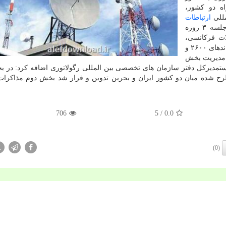
راه دو کشور،
مللی
ارتباطات
(ITU) آگاهی داد. وی با اشاره به اهداف برگزاری این جلسه ۳ روزه
ت فرکانسی،
سرریز سیگنال در باندهای فرکانسی تلفن همراه خصوصاً باندهای ۲۶۰۰ و
تز و هماهنگی فرکانسی پخش رادیویی FM با مدیریت بخش
المللی ارتباطات (ITU) برگزار شده استمدیرکل دفتر سازمان های تخصصی بین المللی رگولاتوری اضافه کرد: 
ح شده میان دو کشور ایران و بحرین تدوین و قرار شد بخش دوم مذاکرات
706
/ 5
0.0
X
(0)