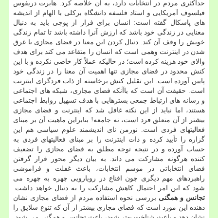
حداکثری مردم در انتخابات دارد، به آن خلاصه کرد. هابرت دریفوس
فیلسوف آمریکایی و استاد فلسفه دانشگاه برکلی با الهام از اندیشه
های پاسکال گفته است: انسان برای فرار از پوچی باید به دنبال
معنایی در زندگی خود باشد که ارزش آنرا داشته باشد تا تمام زندگی
خویش را وقف آن کند. دنبال کردن این معنا در فضای مجازی با غرق
شدن در اینترنت وهمی است که انسان را متقاعد می کند برای هدف
والای خود هزینه کرده است؛ در حالیکه عملاً کار خاصی نکرده و با این
کنش محدود در فضای مجازی تنها اهمیت آن معنا را در زندگی خود
پایین آورده است. این تقلیل کنش برخاسته از ذات فردگرای اینترنت
است. حقیقت آن است که باآنکه فضای مجازی، شبکه های اجتماعی
و رسانه های ارتباط جمعی بسترهایی با هدف تسهیل روابط اجتماعی
هستند، اما نباید از این نکته غافل شد که اینترنت و فضای مجازی
بیشتر از آن متعلق فرد است، نه جامعه! بنابراین ماهیت آن بر مبنای
فعالیتهای فردی است. نورمن نای اندیشمند علوم سیاسی هم این
گزاره را تأیید کرده و ذات اینترنت را بر مبنای فعالیتهای فردی به
حساب آورده و در نتیجه توجه مطلق به فضای مجازی را تضعیف
کننده هرگونه مشارکت می داند. به بیان دیگر محور قرار گرفتن
فضای انتخاباتی در موسم انتخابات، باعث غفلت و فراموشی
راهبردهای مهم دیگری چون اقناع در رویارویی چهره به چهره می
شود که این امر احتمال کاهش مشارکت را به دنبال خواهد داشت.
تجانس و همگنی
بررسی نحوه استفاده مردم از فضای مجازی نشان
دهنده این مورد است که فضای مجازی بیشتر از آن که تنوع سلایق را
نشان دهد و باعث شناخت بهتر شود، باعث تجانس و همگنی می شود.