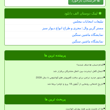
فرستادن بازخورد
لینک دوستان الف دانلود
تبلیغات انتخابات مجلس
مستر گرین وال | مجری و طراح انواع دیوار سبز
نمایشگاه ماشین سنگین
نمایشگاه ماشین سنگین
پربیننده ترین ها
کدام حساب ها حذف شدند؟
اتصال کامل اینترنت بین الملل مشترکان برقرار شد
دستور جدید ترامپ برای ساخت کامپیوتر های کوانتومی تا سال 2028
تاریخ احتمالی رونمایی از آیفون 18 پرو و اولترا برملا شد
پربحث ترین ها
متا از نخست وزیر هند پوزش خواست