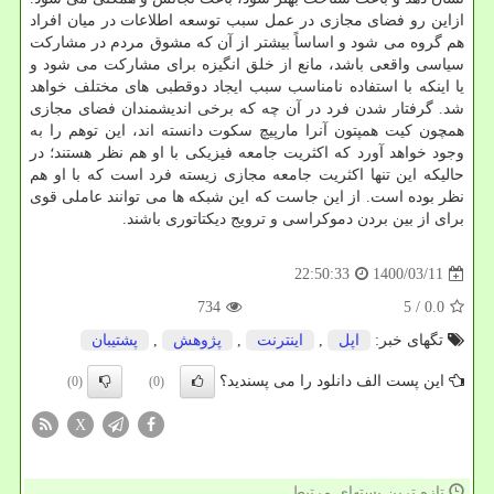
ازاین رو فضای مجازی در عمل سبب توسعه اطلاعات در میان افراد
هم گروه می شود و اساساً بیشتر از آن که مشوق مردم در مشارکت
سیاسی واقعی باشد، مانع از خلق انگیزه برای مشارکت می شود و
یا اینکه با استفاده نامناسب سبب ایجاد دوقطبی های مختلف خواهد
شد. گرفتار شدن فرد در آن چه که برخی اندیشمندان فضای مجازی
همچون کیت همپتون آنرا مارپیچ سکوت دانسته اند، این توهم را به
وجود خواهد آورد که اکثریت جامعه فیزیکی با او هم نظر هستند؛ در
حالیکه این تنها اکثریت جامعه مجازی زیسته فرد است که با او هم
نظر بوده است. از این جاست که این شبکه ها می توانند عاملی قوی
برای از بین بردن دموکراسی و ترویج دیکتاتوری باشند.
1400/03/11
22:50:33
734
/ 5
0.0
تگهای خبر:
اپل
,
اینترنت
,
پژوهش
,
پشتیبان
این پست الف دانلود را می پسندید؟
(0)
(0)
X
تازه ترین پستهای مرتبط