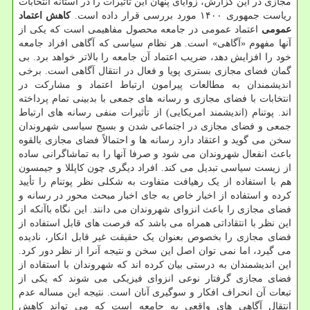
مجازی در این گزارش، زوایای پنهان این تأثیرات را در آستانه انتخابات
ریاست جمهوری ۱۴۰۰ مورد بررسی قرار داده است.
کاهش اعتماد
عمومی
اعتماد عمومی در جامعه محصول مفاهیمی است که یکی از
آنها مفهوم «آگاهی» است. هر نظام سیاسی که آگاهی افراد جامعه
خود را افزایش دهد، ضریب اعتماد آن جامعه را بالاتر خواهد برد. بی
گمان فضای مجازی بستری پویا و فعال در انتقال آگاهی است. برخی
اندیشمندان به مطالعات پیرامون ارتباط اعتماد و مشارکت در
انتخابات با فضای مجازی و رسانه های جمعی با بدبینی تمام پرداخته
اند. پوتنام (اندیشمند امریکایی) از تأثیرات منفی رسانه های ارتباط
جمعی و فضای مجازی در اجتماعی شدن و بسیج سیاسی شهروندان
سخن می گوید و اعتقاد دارد رسانه ها و احتمالاً فضای مجازی بالقوه
باعث انفعال شهروندان می شود و صرفا آنها را به تماشاگرانی ساده
از زیست سیاسی تبدیل می کند. افراد دیگری چون کاپللا و جیمسون
هم با استفاده از یک رهیافت متفاوت به شکلی نظر پوتنام را تأیید
کرده و استفاده از اخبار خاص به جای اخبار مبحث محور در رسانه و
فضای مجازی را باعث انزوای شهروندان می دانند. این نگاه باآنکه از
این نظر با انتقاداتی همراه می باشد که فرصت های قابل استفاده از
فضای مجازی را بخصوص بعنوان یک حقیقت غیر قابل انکار، نادیده
می گیرد، اما نمی توان اصل این سخن و نتیجه آنرا از نظر دور کرد.
این اندیشمندان به درستی بیان کرده اند که شهروندان با استفاده از
فضای مجازی گرفتار نوعی انزوای فیزیکی می شوند که یکی از
تبعات آن انحراف افکار و سوگیری آنان است. نتیجه این مساله عدم
انتقال آگاهی های واقعی به جامعه است که می تواند کاهش