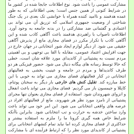
مشارکت عمومی را باعث شود. نوع اطلاعات جابجا شده در کشور ما
در شرایط کنونی از همین جنس است؛ یعنی اطلاعاتی که به طور
عمده هدفمند و ناامید کننده همراه با خوانشی تک بعدی در یک جنگ
شناختی از وضعیت جمهوری اسلامی که تزریق آن می تواند بی
اعتمادی و گفتمانی ضد مشارکتی را در بدنه جامعه به وجود آورد.
اطلاعات ناصواب با راهبردی هدفمند باعث آگاهی کاذب شده و این
آگاهی کاذب با تکرار مکرر در فضای مجازی مانع از پذیرش آگاهی
حقیقی می شود. از دیگر لوازم ایجاد شور انتخاباتی در جهان خارج در
جهت افزایش اعتماد عمومی، مقابله با القا بی توجهی و بی اهمیتی
مردم نسبت به پشتیبانی از کاندیدای مورد علاقه شان است، خطی
که حالا توسط رسانه های بیگانه دنبال می شود. حضور فیزیکی هر دو
طرف کاندیداها و مردم در جامعه و عینیت بخشی به فعالیتهای
انتخاباتی در کنار فعالیتهای فضای مجازی می تواند به خوبی با این
خط مبارزه کند.
تقلیل کنش های خارجی
بار دیگر به سخنان پوتنام،
کاپللا و جیمسون باز می گردیم: فضای مجازی می تواند باعث انفعال
و انزوای شهروندان شود. استفاده از فضای مجازی بعنوان تنها مجرای
پشتیبانی از نامزد مورد نظر هر شهروند، مانع از فعالیتهای افراد در
عرصه های واقعی انتخاباتی می شود. این امر خود می تواند باعث
وارد ساختن خدشه به حرارت و تب انتخاباتی شود. بنابراین باآنکه
شرایط خاص همه گیری کرونا ما را ملزم به استفاده بیشتر و
حداکثری از فضای مجازی کرده اما نباید تمام کنشهای انتخاباتی برای
پشتیبانی از کاندیدای مورد نظر را که ارتباط فزآینده ای با مشارکت