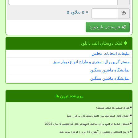
= ۵ بعلاوه ۵
فرستادن بازخورد
لینک دوستان الف دانلود
تبلیغات انتخابات مجلس
مستر گرین وال | مجری و طراح انواع دیوار سبز
نمایشگاه ماشین سنگین
نمایشگاه ماشین سنگین
پربیننده ترین ها
کدام حساب ها حذف شدند؟
اتصال کامل اینترنت بین الملل مشترکان برقرار شد
دستور جدید ترامپ برای ساخت کامپیوتر های کوانتومی تا سال 2028
تاریخ احتمالی رونمایی از آیفون 18 پرو و اولترا برملا شد