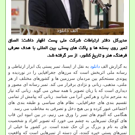
مدیرکل دفتر ارتباطات شرکت ملی پست اظهار داشت: الصاق
تمبر روی بسته ها و پاکت های پستی بین المللی با هدف معرفی
فرهنگ، هنر و تاریخ کشور، از سر گرفته شد.
به گزارش الف
دانلود
به نقل از ایسنا، تمبر پستی یک ابزار ارتباطی و
رسانه ملی اثربخش است که مرزهای جغرافیایی را در نوردیده و
پیوندی مستحکم بین مردمان سرزمین ها و کشورهای مختلف از هر
ملتی، مذهبی، زبانی و نژادی برقرار می کند. تمبر رسانه ای مصور و
دیداری است که با زبان تصویر با همه سخن می گوید. زبانی که نیاز
به مترجم ندارد و هرکس آنرا می شناسد. زبانی که پیامش از تمامی
تقسیم بندی های جغرافیایی، نظام های سیاسی و طبقه بندی های
اجتماعی عبور کرده و بی هیچ دخل و تصرفی به مخاطب می رسد.
هنگامی که آلبوم های تمبر را ورق می زنیم، در بین انبوه این قاب
های کوچک تمبرهایی به چشم می خورد که تصویر افراد و شخصیت
های به نام و بزرگ بر آن حک شده است. در کشور ما خیلی از
تمبرهای پستی خیره کننده، آن دسته از تمبرهایی است که واقعیت