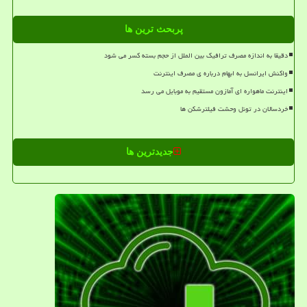
پربحث ترین ها
دقیقا به اندازه مصرف ترافیک بین الملل از حجم بسته کسر می شود
واکنش ایرانسل به ابهام درباره ی مصرف اینترنت
اینترنت ماهواره ای آمازون مستقیم به موبایل می رسد
خردسالان در تونل وحشت فیلترشکن ها
جدیدترین ها