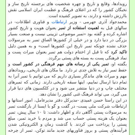
رویدادها، وقایع و تاریخ و چهره شخصیت های برجسته تاریخ ساز و
نخبگان کشور را که در اعتلای فرهنگ و عظمت ایران اسلامی نقش
باارزش داشته و دارند، به تصویر کشیده است.
محمدجواد آذری جهرمی - وزیر
ارتباطات
و فناوری اطلاعات- در
سالهای قبل به
اهمیت استفاده از تمبر
بعنوان هویت و تاریخ کشور
اشاره کرده و گفته بود «تمبر موضوعی تزیینی نیست و صنعت بسیار
بزرگی در دنیا دارد و در خیلی از کشورها الصاق تمبر به مرسولات
حذف نشده چونکه تمبر تاریخ این کشورها است» و به همین دلیل
تاکید کرد
که تا قبل از اختتام دولت هم تمبر بعنوان میراث پست و
نماد فرهنگی پست به بسته های پستی برگردد.
بگفته او،
تمبر یکی از رسانه های مهم فرهنگی در کشور است
و
حفظ تمبر نیاز به تلاش جدی تر دارد. ما مکان های تاریخی، رویدادهای
مهم و میراث های ماندگار بسیاری داریم که می توانیم با تمبر آنرا به
تمام دنیا ارسال نماییم، اینها سبقه تاریخی دارند. زمانی که تمبرهای
مختلف چاپ و در دنیا منتشر می شود و در کلکسیون های دنیا قرار
می گیرد، می تواند فرهنگ غنی کشور را نشان دهد.
در این راستا حسن عمیدی -مدیرکل دفتر مدیرعامل، امور استانها و
ارتباطات شرکت ملی پست- در گفت و گو با ایسنا از بازگشت تمبر
به مرسولات پستی آگاهی داد و اظهار داشت: تا ۱۰ سال پیش، تمبر
بعنوان یک هزینه پستی حساب می شد و مردم با خرید تمبر، مبلغ
پستی را پرداخت می کردند. با گذشت زمان و الکترونیکی شدن
فرآیندهای پستی و بروز فناوریهای جدید مانند توکن، تمبر از چرخه