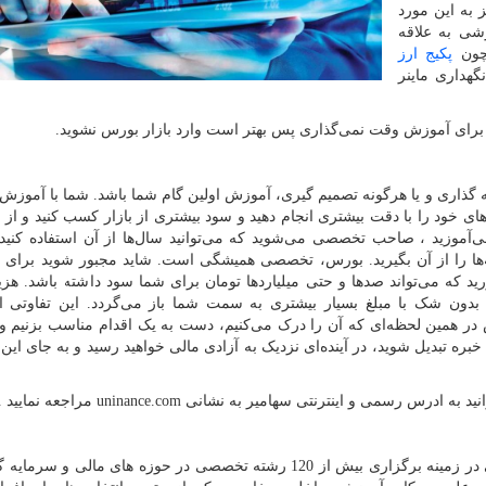
 به این مورد
شی به علاقه
مچون
پکیج ارز
هداری ماینر
 برای آموزش وقت نمی‌گذاری پس بهتر است وارد بازار بورس نشوید.
ه گذاری و یا هرگونه تصمیم گیری، آموزش اولین گام شما باشد. شما با آموزش
‌های خود را با دقت بیشتری انجام دهید و سود بیشتری از بازار کسب کنید و از
‌آموزید ، صاحب تخصصی می‌شوید که می‌توانید سال‌ها از آن استفاده کنید.
یجه‌ها را از آن بگیرید. بورس، تخصصی همیشگی است. شاید مجبور شوید برای
د که می‌تواند صدها و حتی میلیاردها تومان برای شما سود داشته باشد. هزین
د، بدون شک با مبلغ بسیار بیشتری به سمت شما باز می‌گردد. این تفاوتی
س در همین لحظه‌ای که آن را درک می‌کنیم، دست به یک اقدام مناسب بزنیم 
بره تبدیل شوید، در آینده‌ای نزدیک به آزادی مالی خواهید رسید و به جای این 
نید به ادرس رسمی و اینترنتی سهامیر به نشانی
uninance.com
مراجعه نمایید .
انجمن علمی یونیننس هم انون یکی از بهترین مراجع علمی در زمینه برگزاری بیش از 120 رشته تخصصی در حوزه های مال