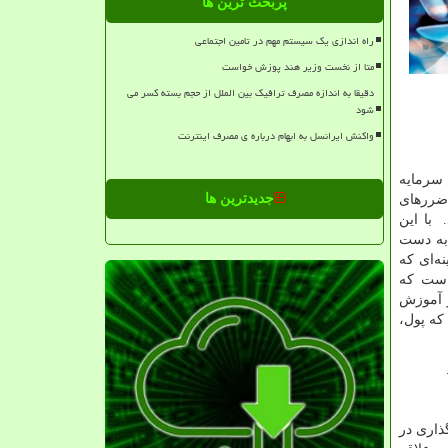
پربحث ترین ها
راه اندازی یک سیستم مهم در تامین اجتماعی
متا از نخست وزیر هند پوزش خواست
دقیقا به اندازه مصرف ترافیک بین الملل از حجم بسته کسر می
شود
واکنش ایرانسل به ابهام درباره ی مصرف اینترنت
 سرمایه
جدیدترین ها
 ضررهای
 با این
 به دست
ه‌ای که
 است که
و آموزش
که پول،
ی و سرمایه گذاری در