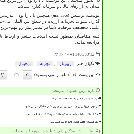
40 کشور میباشد ، این موسسه با دارا بودن بزرگترین هی
مندان به بازارهای مالی و سرمایه گذاری میباشد .
موسسه یونیننس (
uninance
گذاری میتواند تجربیات ارزنده در سطح بین الملل می¬توا
علمی
uninance
موفقیت شما در مسیر پیش رو مهم¬ترین دغ
کلیه متقاضیان بمنظور کسب اطلاعات بیشتر و ارتباط با 
مراجعه نمایید.
1400/03/12
22:39:19
تگهای خبر:
رپورتاژ
,
تجربه
,
دیجیتال
این پست الف دانلود را می پسندید؟
(0)
تازه ترین پستهای مرتبط
خردسالان در تونل وحشت فیلترشکن ها
قوانین اروپا برای چت جی پی تی و ربولکس مشکل تر می شود
اختلال بانکی پایان ماجرا نیست حملات پیچیده تری فرا می رسد
یک میلیون امضا مقابل محدودیت اینترنت
نظرات خوانندگان الف دانلود در مورد این مطلب