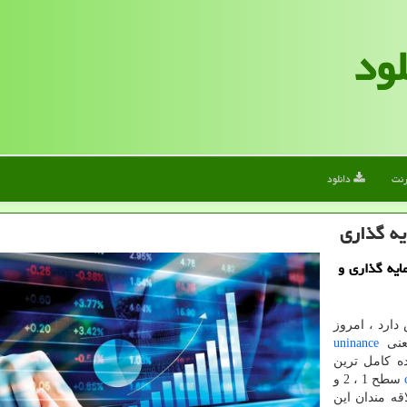
لود
رنت
دانلود
ه گذاری
ایه گذاری و
دارد ، امروز
یعنی
uninance
ده کامل ترین
سطح 1 ، 2 و
اقه مندان این