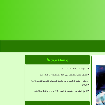
پربیننده ترین ها
کدام حساب ها حذف شدند؟
اتصال کامل اینترنت بین الملل مشترکان برقرار شد
دستور جدید ترامپ برای ساخت کامپیوتر های کوانتومی تا سال
2028
تاریخ احتمالی رونمایی از آیفون 18 پرو و اولترا برملا شد