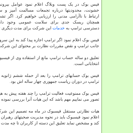
فیس بوک در یک پست وبلاگ اعلام نمود عوامل بیرونی 
خشونت، محدودیتها درباره تجمعات مسالمت آمیز و سا
ارتباط با ناآرامی مدنی را ارزیابی خواهیم کرد. اگر ت
همچنان ریسک جدی برای سلامت عمومی وجود دار
دسترسی ترامپ به
خدمات
این شرکت برای مدت دیگری تمد
فیس بوک اعلام نمود اگر ترامپ اجازه پیدا کند به این 
جانب ترامپ و نقض مقررات نظارت بر محتوای این شرکت 
انتخاباتی است.
فیس بوک حسابهای ترامپ را بعد از حمله ششم ژانویه 
ترامپ در دوران ریاست جمهوری چهار ساله اش بود.
فیس بوک ممنوعیت فعالیت ترامپ را چند هفته پیش به هیات 
تصور می نماییم مهم باشد که این هیات آنرا بررسی نموده
هیات نظارتی مستقل فیسبوک در ماه مه تصمیم این شرکت ب
اعلام نمود فیسبوک باید در نحوه مدیریت صحبتهای رهبر
کند و مشخص نماید تعلیق این دسته از کاربران تا چه مدت