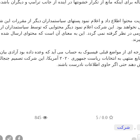
ه برای اینکه مانع از تکرار خشونتها در آینده از جانب ترامپ و دیگران باشد
 محتوا اطلاع داد و اعلام نمود پستهای سیاستمداران دیگر از مقررات این 
ی نخواهند بود. این شرکت اعلام نمود دیگر محتوایی که توسط سیاستمداران ا
می در نظر گرفته نمی گردد. این به معنای آن است که محتوای ارسال شده 
رند.
ساس گزارش شبکه سی ان بی سی، این تغییر ۱۸۰ درجه ای از مواضع قبلی فیسبوک به حساب می آید که وعده داده بود آزادی 
کند و مدعی شده بود نباید داور حقیقت بود. بخصوص در وقایع منتهی به انتخابات ریاست جمهوری ۲۰۲۰ آمریکا، ای
یش دهند حتی اگر حاوی اطلاعات نادرست باشند.
845
/ 5
0.0
,
شركت
X
(0)