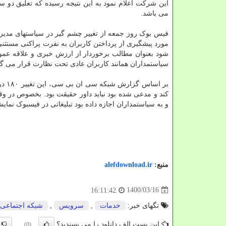
این شرکت اعلام نمود به این نتیجه رسیده که تعلیق دو سال
می باشد.
فیس بوک روز جمعه از تغییر چشم گیر در سیاستهای مدیریت
مورد پیشگیری از پرداختن کاربران به نفرت پراکنی مستثن
شود بعنوان مطالب برخوردار از ارزش خبری و علاقه عمو
سیاستمداران همانند کاربران عادی تحت نظارت قرار می گی
بر ا
و به سیاستمداران اجازه داده بود تبلیغاتی در فیسبوک نما
منبع:
alefdownload.ir
1400/03/16
16:11:42
تگهای خبر:
خدمات
,
سرویس
,
شبكه اجتماعی
این پست الف دانلود را می پسندید؟
(0)