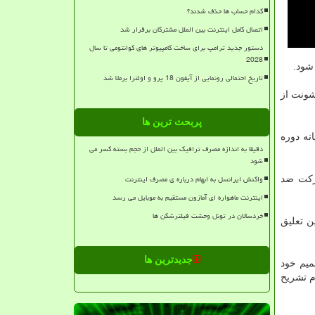
کدام حساب ها حذف شدند؟
اتصال کامل اینترنت بین الملل مشترکان برقرار شد
دستور جدید ترامپ برای ساخت کامپیوتر های کوانتومی تا سال
2028
شود.
تاریخ احتمالی رونمایی از آیفون 18 پرو و اولترا برملا شد
شونت از
پربحث ترین ها
دارانش تا بعد از سال ۲۰۲۲ می شود که میانه دوره
دقیقا به اندازه مصرف ترافیک بین الملل از حجم بسته کسر می
شود
واکنش ایرانسل به ابهام درباره ی مصرف اینترنت
شرکت ضد
اینترنت ماهواره ای آمازون مستقیم به موبایل می رسد
خردسالان در تونل وحشت فیلترشکن ها
ن تعلیق
جدیدترین ها
میم خود
م تشریح