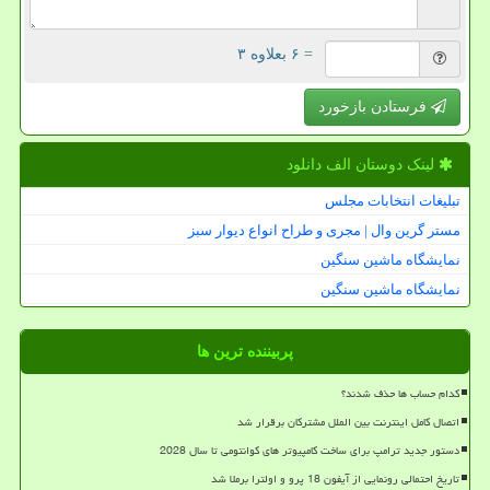
= ۶ بعلاوه ۳
فرستادن بازخورد
لینک دوستان الف دانلود
تبلیغات انتخابات مجلس
مستر گرین وال | مجری و طراح انواع دیوار سبز
نمایشگاه ماشین سنگین
نمایشگاه ماشین سنگین
پربیننده ترین ها
کدام حساب ها حذف شدند؟
اتصال کامل اینترنت بین الملل مشترکان برقرار شد
دستور جدید ترامپ برای ساخت کامپیوتر های کوانتومی تا سال 2028
تاریخ احتمالی رونمایی از آیفون 18 پرو و اولترا برملا شد