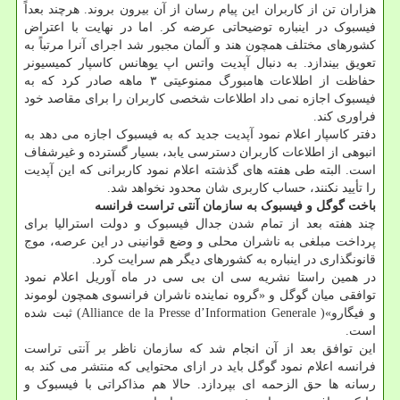
هزاران تن از کاربران این پیام رسان از آن بیرون بروند. هرچند بعداً
فیسبوک در اینباره توضیحاتی عرضه کر. اما در نهایت با اعتراض
کشورهای مختلف همچون هند و آلمان مجبور شد اجرای آنرا مرتباً به
تعویق بیندازد. به دنبال آپدیت واتس اپ یوهانس کاسپار کمیسیونر
حفاظت از اطلاعات هامبورگ ممنوعیتی ۳ ماهه صادر کرد که به
فیسبوک اجازه نمی داد اطلاعات شخصی کاربران را برای مقاصد خود
فراوری کند.
دفتر کاسپار اعلام نمود آپدیت جدید که به فیسبوک اجازه می دهد به
انبوهی از اطلاعات کاربران دسترسی یابد، بسیار گسترده و غیرشفاف
است. البته طی هفته های گذشته اعلام نمود کاربرانی که این آپدیت
را تأیید نکنند، حساب کاربری شان محدود نخواهد شد.
باخت گوگل و فیسبوک به سازمان آنتی تراست فرانسه
چند هفته بعد از تمام شدن جدال فیسبوک و دولت استرالیا برای
پرداخت مبلغی به ناشران محلی و وضع قوانینی در این عرصه، موج
قانونگذاری در اینباره به کشورهای دیگر هم سرایت کرد.
در همین راستا نشریه سی ان بی سی در ماه آوریل اعلام نمود
توافقی میان گوگل و «گروه نماینده ناشران فرانسوی همچون لوموند
و فیگارو»( Alliance de la Presse d’Information Generale) ثبت شده
است.
این توافق بعد از آن انجام شد که سازمان ناظر بر آنتی تراست
فرانسه اعلام نمود گوگل باید در ازای محتوایی که منتشر می کند به
رسانه ها حق الزحمه ای بپردازد. حالا هم مذاکراتی با فیسبوک و