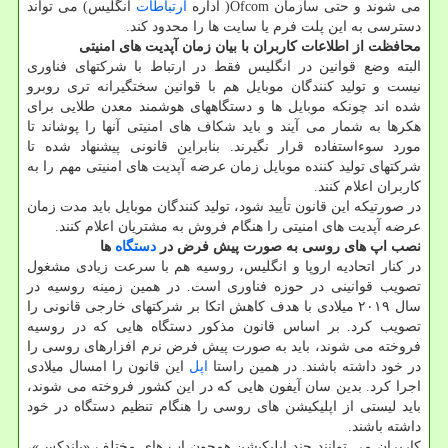
می شوند و حتی سازمان Ofcom( اداره
ارتباطات
انگلیس) می تواند
دسترسی به این پلت فرم یا سایت ها را محدود کند.
محافظت از اطلاعات کاربران با بیان زمان آپدیت های امنیتی
البته وضع قوانین در انگلیس فقط در ارتباط با شرکتهای فناوری
نیست و تولید کنندگان موبایل هم با قوانین سختگیرانه تری روبرو
شده اند چونکه موبایل ها و دستگاههای هوشمند معدن طلایی برای
هکرها به شمار می آیند و باید شکاف های امنیتی آنها را پوشاند تا
مورد سوءاستفاده قرار نگیرند. بنابراین قانونی پیشنهاد شده تا
شرکتهای تولید کننده موبایل زمان عرضه آپدیت های امنیتی مهم را به
کاربران اعلام کنند.
در صورتیکه این قانون تأیید شود، تولید کنندگان موبایل باید مدت زمان
عرضه آپدیت های امنیتی را هنگام فروش به مشتریان اعلام کنند.
نصب اپ های روسی به صورت پیش فرض در
دستگاه
ها
در کنار اتحادیه اروپا و انگلیس، روسیه هم با سرعت زیادی مشغول
تصویب قوانینی در حوزه فناوری است. در همین زمینه روسیه در
سال ۲۰۱۹ میلادی با هدف کاهش اتکا بر شرکتهای خارجی قانونی را
تصویب کرد. بر اساس قانون مذکور دستگاه هایی که در روسیه
فروخته می شوند، باید به صورت پیش فرض نرم افزارهای روسی را
در خود داشته باشند. در همین راستا
اپل
این قانون را امسال میلادی
اجرا کرد. بدین سان آیفون هایی که در این کشور فروخته می شوند،
باید لیستی از اپلیکیشن های روسی را هنگام تنظیم دستگاه در خود
داشته باشند.
کاربران می توانند چند اپلیکیشن همچون اپ های مختلف «یاندکس»،