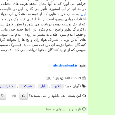
فراهم می آورد که به آنها نشان میدهد هزینه های مختلف 
درآمد آنها در اپ استورها تأثیر می گذارد. این در حالیست
اپل
به سبب هزینه هایی که از توسعه دهندگان اپ دریافت
انتقادات زیادی روبرو است. رابط ادعایی فیسبوک هزینه ها 
که از یک توسعه دهنده دریافت می شود را بطور کامل نشان 
زاکربرگ بطور واضح اعلام نکرد این رابط جدید چه زمانی 
کنندگان محتوا هزینه ای دریافت نمی نماید. فیسبوک تصمیم 
سهمی که از تولید کنندگان محتوا دریافت می کند ۳۰ درصد کمتر از اپل و بقیه شرکتها است.
منبع:
alefdownload.ir
1400/03/19
10:44:26
تگهای خبر:
آنلاین
,
اپل
,
شركت
,
كنفرانس
این پست الف دانلود را می پسندید؟
(0)
تازه ترین پستهای مرتبط