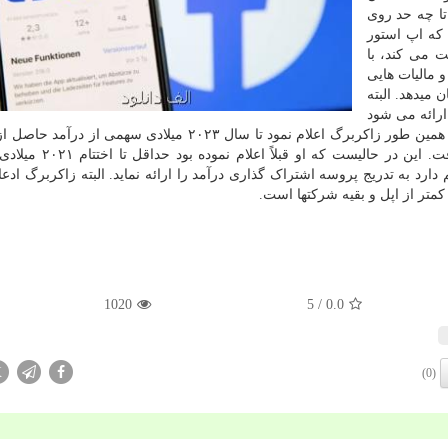
تا چه حد روی
 که اپ استور
 می کند، با
و مالیات هایی
میدهد. البته
ارائه می شود
و فقط اعلام نمود اطلاعات بیشتر به زودی اعلام می شود. همین طور زاکربرگ اعلام نمود تا سال ۲۰۲۳ میلادی س
های آنلاین پولی، اشتراک هواداران و بج ها را نخواهد گرفت. این در
دارد به تدریج پروسه اشتراک گذاری درآمد را ارائه نماید. البته زاکربرگ ادعا
1020
/ 5
0.0
X
(0)