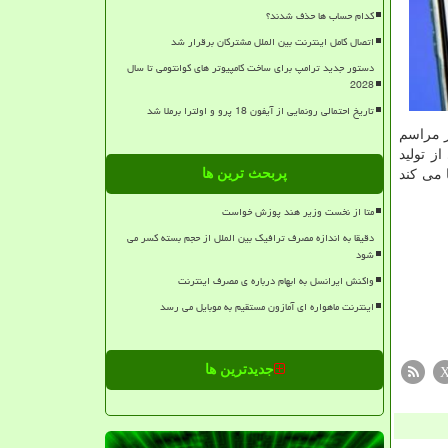
کدام حساب ها حذف شدند؟
اتصال کامل اینترنت بین الملل مشترکان برقرار شد
دستور جدید ترامپ برای ساخت کامپیوتر های کوانتومی تا سال
2028
تاریخ احتمالی رونمایی از آیفون 18 پرو و اولترا برملا شد
همی از درآمد حاصل از مراسم
 حالیست که او قبلاً اعلام نموده بود حداقل تا اختتام ۲۰۲۱ میلادی از تولید
پربحث ترین ها
 می کند
متا از نخست وزیر هند پوزش خواست
دقیقا به اندازه مصرف ترافیک بین الملل از حجم بسته کسر می
شود
واکنش ایرانسل به ابهام درباره ی مصرف اینترنت
اینترنت ماهواره ای آمازون مستقیم به موبایل می رسد
جدیدترین ها