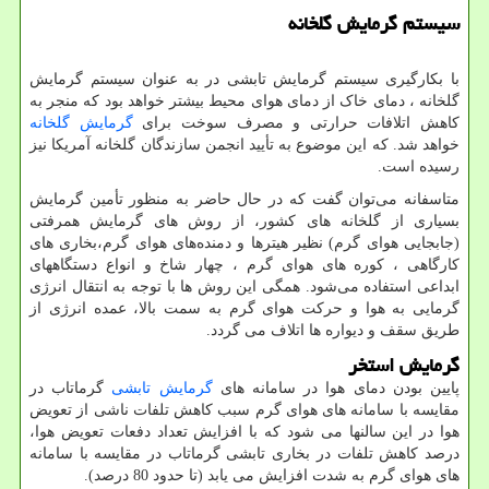
سیستم گرمایش گلخانه
با بکارگیری سیستم گرمایش تابشی در به عنوان سیستم گرمایش
گلخانه ، دمای خاک از دمای هوای محیط بیشتر خواهد بود که منجر به
کاهش اتلافات حرارتی و مصرف سوخت برای
گرمایش گلخانه
خواهد شد. که این موضوع به تأیید انجمن سازندگان گلخانه آمریکا نیز
رسیده است.
متاسفانه می‌توان گفت كه در حال حاضر به منظور تأمین گرمایش
بسیاری از گلخانه های كشور، از روش های گرمایش همرفتی
(جابجایی هوای گرم) نظیر هیترها و دمنده‌های هوای گرم،بخاری های
كارگاهی ، كوره های هوای گرم ، چهار شاخ و انواع دستگاههای
ابداعی استفاده می‌شود. همگی این روش ها با توجه به انتقال انرژی
گرمایی به هوا و حركت هوای گرم به سمت بالا، عمده انرژی از
طریق سقف و دیواره ها اتلاف می گردد.
گرمایش استخر
پایین بودن دمای هوا در سامانه های
گرمایش تابشی
گرماتاب در
مقایسه با سامانه های هوای گرم سبب کاهش تلفات ناشی از تعویض
هوا در این سالنها می شود که با افزایش تعداد دفعات تعویض هوا،
درصد کاهش تلفات در بخاری تابشی گرماتاب در مقایسه با سامانه
های هوای گرم به شدت افزایش می یابد (تا حدود 80 درصد).