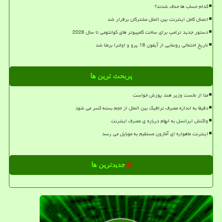
کدام حساب ها حذف شدند؟
اتصال کامل اینترنت بین الملل مشترکان برقرار شد
دستور جدید ترامپ برای ساخت کامپیوتر های کوانتومی تا سال 2028
تاریخ احتمالی رونمایی از آیفون 18 پرو و اولترا برملا شد
پربحث ترین ها
متا از نخست وزیر هند پوزش خواست
دقیقا به اندازه مصرف ترافیک بین الملل از حجم بسته کسر می شود
واکنش ایرانسل به ابهام درباره ی مصرف اینترنت
اینترنت ماهواره ای آمازون مستقیم به موبایل می رسد
جدیدترین ها