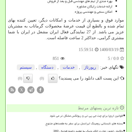
بهره مندی از تیم های مهندسی قبل و بعد از فروش
ارائه خدمات رایگان مشاوره
امکان سنجی و مهندسی پروژه
موارد فوق و بسیاری از خدمات و امکانات دیگر، تعیین کننده بهای
تمام شده و بالطبع آن قیمت عرضۀ محصولات گرماتاب به مشتریان
عزیز می باشد. از 27 نمایندگی فعال ایران مشعل در ایران با شما
مشتری گرامی، حداکثر 2 ساعت فاصله است.
1400/03/19
15:59:51
851
/ 5
0.0
تگهای خبر:
رپورتاژ
,
خدمات
,
دستگاه
,
سیستم
این پست الف دانلود را می پسندید؟
(0)
(0)
X
تازه ترین پستهای مرتبط
قوانین اروپا برای چت جی پی تی و ربولکس مشکل تر می شود
بسته های تابستانی رومینگ ایرانسل برای سفر به مقصدهای متنوع
واکنش انجمن تجارت الکترونیک به تعلیق دامنه فوتبال 360