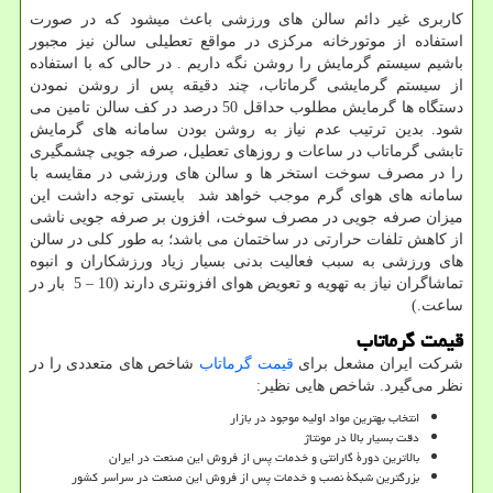
کاربری غیر دائم سالن های ورزشی باعث میشود که در صورت
استفاده از موتورخانه مرکزی در مواقع تعطیلی سالن نیز مجبور
باشیم سیستم گرمایش را روشن نگه داریم . در حالی که با استفاده
از سیستم گرمایشی گرماتاب، چند دقیقه پس از روشن نمودن
دستگاه ها گرمایش مطلوب حداقل 50 درصد در کف سالن تامین می
شود. بدین ترتیب عدم نیاز به روشن بودن سامانه های گرمایش
تابشی گرماتاب در ساعات و روزهای تعطیل، صرفه جویی چشمگیری
را در مصرف سوخت استخر ها و سالن های ورزشی در مقایسه با
سامانه های هوای گرم موجب خواهد شد بایستی توجه داشت این
میزان صرفه جویی در مصرف سوخت، افزون بر صرفه جویی ناشی
از کاهش تلفات حرارتی در ساختمان می باشد؛ به طور کلی در سالن
های ورزشی به سبب فعالیت بدنی بسیار زیاد ورزشکاران و انبوه
تماشاگران نیاز به تهویه و تعویض هوای افزونتری دارند (10 – 5 بار در
ساعت.)
قیمت گرماتاب
شرکت ایران مشعل برای
قیمت گرماتاب
شاخص های متعددی را در
نظر می‌گیرد. شاخص هایی نظیر:
انتخاب بهترین مواد اولیه موجود در بازار
دقت بسیار بالا در مونتاژ
بالاترین دورۀ گارانتی و خدمات پس از فروش این صنعت در ایران
بزرگترین شبکۀ نصب و خدمات پس از فروش این صنعت در سراسر کشور