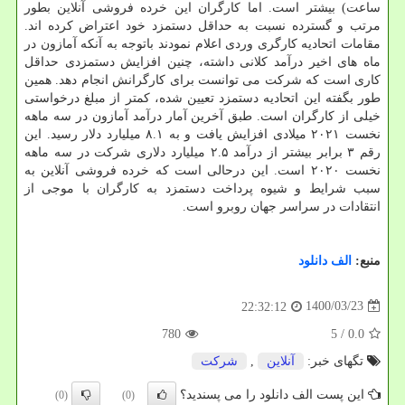
ساعت) بیشتر است. اما کارگران این خرده فروشی آنلاین بطور
مرتب و گسترده نسبت به حداقل دستمزد خود اعتراض کرده اند.
مقامات اتحادیه کارگری وردی اعلام نمودند باتوجه به آنکه آمازون در
ماه های اخیر درآمد کلانی داشته، چنین افزایش دستمزدی حداقل
کاری است که شرکت می توانست برای کارگرانش انجام دهد. همین
طور بگفته این اتحادیه دستمزد تعیین شده، کمتر از مبلغ درخواستی
خیلی از کارگران است. طبق آخرین آمار درآمد آمازون در سه ماهه
نخست ۲۰۲۱ میلادی افزایش یافت و به ۸.۱ میلیارد دلار رسید. این
رقم ۳ برابر بیشتر از درآمد ۲.۵ میلیارد دلاری شرکت در سه ماهه
نخست ۲۰۲۰ است. این درحالی است که خرده فروشی آنلاین به
سبب شرایط و شیوه پرداخت دستمزد به کارگران با موجی از
انتقادات در سراسر جهان روبرو است.
منبع:
الف دانلود
1400/03/23
22:32:12
780
/ 5
0.0
تگهای خبر:
آنلاین
,
شركت
این پست الف دانلود را می پسندید؟
(0)
(0)