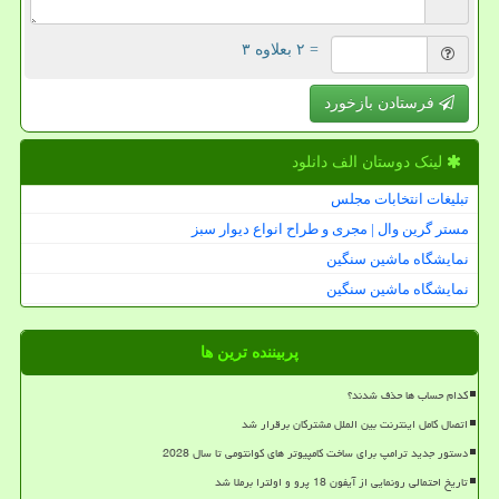
= ۲ بعلاوه ۳
فرستادن بازخورد
لینک دوستان الف دانلود
تبلیغات انتخابات مجلس
مستر گرین وال | مجری و طراح انواع دیوار سبز
نمایشگاه ماشین سنگین
نمایشگاه ماشین سنگین
پربیننده ترین ها
کدام حساب ها حذف شدند؟
اتصال کامل اینترنت بین الملل مشترکان برقرار شد
دستور جدید ترامپ برای ساخت کامپیوتر های کوانتومی تا سال 2028
تاریخ احتمالی رونمایی از آیفون 18 پرو و اولترا برملا شد