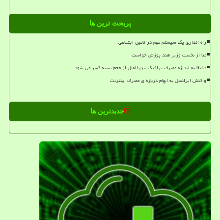
پربحث ترین ها
راه اندازی یک سیستم مهم در تامین اجتماعی
متا از نخست وزیر هند پوزش خواست
دقیقا به اندازه مصرف ترافیک بین الملل از حجم بسته کسر می شود
واکنش ایرانسل به ابهام درباره ی مصرف اینترنت
جدیدترین ها