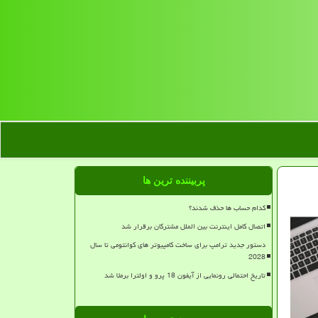
پربیننده ترین ها
کدام حساب ها حذف شدند؟
اتصال کامل اینترنت بین الملل مشترکان برقرار شد
دستور جدید ترامپ برای ساخت کامپیوتر های کوانتومی تا سال
2028
تاریخ احتمالی رونمایی از آیفون 18 پرو و اولترا برملا شد