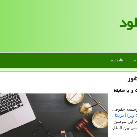
لود
رنت
دانلود
شور
 و با سابقه
موسسه حقوقی
ذ
ویزا آمریکا
،
میت این موضوع
تی بین الملل