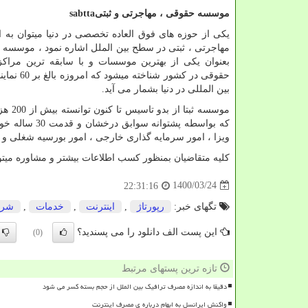
موسسه حقوقی ، مهاجرتی و ثبتی
sabtta
یکی از حوزه های فوق العاده تخصصی در دنیا میتوان به 
مهاجرتی ، ثبتی در سطح بین الملل اشاره نمود ، موسسه بین
بعنوان یکی از بهترین موسسات و با سابقه ترین مراکز 
بین المللی در دنیا بشمار می آید.
موسسه
که بواسطه پش
ویزا ، امور سرمایه گذاری خارجی ، امور بورسیه شغلی و تح
کلیه متقاضیان بمنظور کسب اطلاعات بیشتر و مشاوره میتو
1400/03/24
22:31:16
تگهای خبر:
رپورتاژ
,
اینترنت
,
خدمات
,
شر
این پست الف دانلود را می پسندید؟
(0)
تازه ترین پستهای مرتبط
دقیقا به اندازه مصرف ترافیک بین الملل از حجم بسته کسر می شود
واکنش ایرانسل به ابهام درباره ی مصرف اینترنت