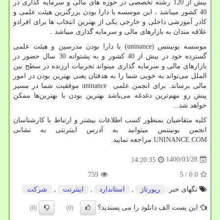
بیش از 120 رشته تخصصی در حوزه های مالی و سرمایه گذاری در
40 کشور میباشد ، این موسسه با دارا بودن بزرگترین هیئت علمی و
کادر آموزشی داخلی و خارجی یکی از بهترین انتخاب ها برای افرادو
علاقه مندان به بازارهای مالی و سرمایه گذاری میباشد .
موسسه یونیننس (
uninance
) با دارا بودن مدرسین و هیئت علمی
گسترده خود در بیش از 40 کشور و به پشتوانه 30 سال حضور در
بازارهای مالی و سرمایه گذاری میتواند تجربیات ارزنده در سطح بین
الملل می‌تواند به خوبی شما را به هدفتان یعنی بهترین بودن در امور
مالی برساند. برای انجمن علمی
uninance
موفقیت شما در مسیر
پیش رو مهم‌ترین دغدغه می‌باشد بهترین بودن با بهترین‌ها ممکن
خواهد شد...
کلیه متقاضیان بمنظور کسب اطلاعات بیشتر و ارتباط با کارشناسان
انجمن یونیننس میتوانید به آدرس اینترنتی به نشانی
UNINANCE.COM
مراجعه نمایید.
1400/03/28
14:20:35
759
/ 5
0.0
تگهای خبر:
رپورتاژ
,
استاندارد
,
اینترنت
,
شركت
این پست الف دانلود را می پسندید؟
(0)
(0)