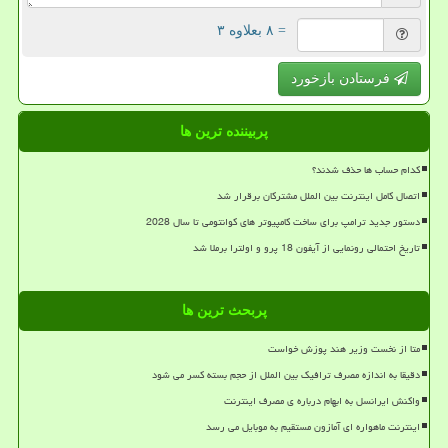
= ۸ بعلاوه ۳
فرستادن بازخورد
پربیننده ترین ها
کدام حساب ها حذف شدند؟
اتصال کامل اینترنت بین الملل مشترکان برقرار شد
دستور جدید ترامپ برای ساخت کامپیوتر های کوانتومی تا سال 2028
تاریخ احتمالی رونمایی از آیفون 18 پرو و اولترا برملا شد
پربحث ترین ها
متا از نخست وزیر هند پوزش خواست
دقیقا به اندازه مصرف ترافیک بین الملل از حجم بسته کسر می شود
واکنش ایرانسل به ابهام درباره ی مصرف اینترنت
اینترنت ماهواره ای آمازون مستقیم به موبایل می رسد