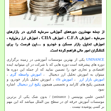
از جمله مهمترین دوره‌های آموزشی سرمایه گذاری در بازارهای
سرمایه ، اموزش C.F.A ، اموزش CIIA ، اموزش ارز رمزپایه ،
اموزش تحلیل بازار مسكن و خودرو و ....این فرصت را برای
كنشگران امور مالی فراهم كرده است.
UNINANCE
یکی از بهترین موسسات آموزشی در زمینه برگزاری
دوره های پیشرفته است دوره هایی که با شرکت در ان میتوانید اینده
اقتصادی و تجاری خود را تضمین نمایید که از جمله این دوره ها
میتوان به اموزش تحلیل ارز دیجیتال ،
اموزش واسطه گری
،
اموزش بازار ارز
،
اموزش cfa
، اموزش تحلیل بازار خودرو، و
همچنین پکیج های کارامد و تخصصی همچون
پکیج ارز دیجیتال
اشاره
نمود
انجمن علمی یونیننس (
(uninance
/ بدون شک یکی از برترین
موسسات آموزش حرفه ای در سطح بین الملل میباشد که این مهم
بر کسی پوشیده نیست .