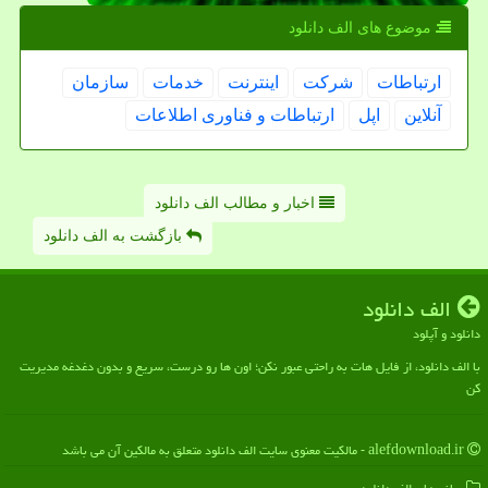
موضوع های الف دانلود
ارتباطات
شركت
اینترنت
خدمات
سازمان
آنلاین
اپل
ارتباطات و فناوری اطلاعات
اخبار و مطالب الف دانلود
بازگشت به الف دانلود
الف دانلود
دانلود و آپلود
با الف دانلود، از فایل هات به راحتی عبور نکن؛ اون ها رو درست، سریع و بدون دغدغه مدیریت
کن
alefdownload.ir - مالکیت معنوی سایت الف دانلود متعلق به مالکین آن می باشد