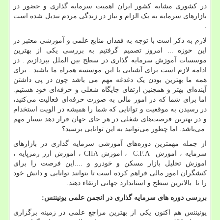
در کشوری مشابه کشور ایران اهمیت سرمایه گذاری و حضور در
بازارهای سرمایه به یک الزام و نیاز در زندگی مردم تبدیل شده است
.
لازم به ذکر است با توجه به فقدان منابع علمی و آموزشی معتبر در
این حوزه ... امروز تصمیم گرفتیم به بررسی یکی از بهترین
موسسات آموزش سرمایه گذاری در سطح بین الملل بپردازیم . در
ادامه لازم است برای آشنایی با این موسسه همراه ما باشید . برای
همه ما بهترین بودن یک دغدغه مهم می باشد چون در پی داشتن
آینده‌ای بهتر و همچنین ارتقای جایگاه شغلی و حرفه‌ای خود هستیم.
اما برای شما که در امور مالی به صورت حرفه‌ای فعالیت می‌کنید،
در رسیدن به موقعیت و توانایی که شما را همیشه در الویت استخدام
و در بهترین فرصت‌های شغلی در هر جای جهان قرار دهد بسیار مهم
می‌باشد. اما چطور می‌توانید به این توانایی برسید؟
از جمله مهمترین دوره‌های آموزشی سرمایه گذاری در بازارهای
سرمایه ، اموزش
C.F.A
، اموزش
CIIA
، اموزش ارز رمزپایه ،
اموزش تحلیل بازار مسکن و خودرو و ....این فرصت را برای
کنشگران امور مالی فراهم کرده است تا بتوانند توانایی و دانش خود
را تا بالاترین سطح و استاندارد جهانی ارتقاء دهند.
بررسی دوره های سرمایه گذاری در انجمن علمی یونیننس:
یونیننس هم اکنون یکی از بهترین مراجع علمی در زمینه برگزاری