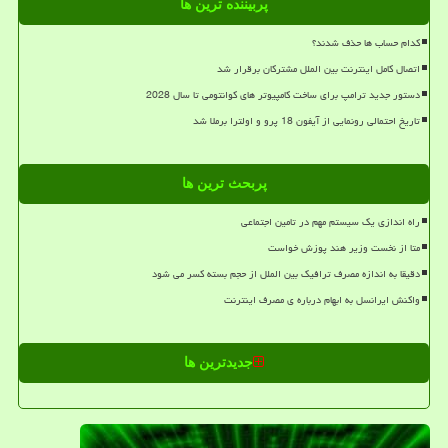
پربیننده ترین ها
کدام حساب ها حذف شدند؟
اتصال کامل اینترنت بین الملل مشترکان برقرار شد
دستور جدید ترامپ برای ساخت کامپیوتر های کوانتومی تا سال 2028
تاریخ احتمالی رونمایی از آیفون 18 پرو و اولترا برملا شد
پربحث ترین ها
راه اندازی یک سیستم مهم در تامین اجتماعی
متا از نخست وزیر هند پوزش خواست
دقیقا به اندازه مصرف ترافیک بین الملل از حجم بسته کسر می شود
واکنش ایرانسل به ابهام درباره ی مصرف اینترنت
جدیدترین ها