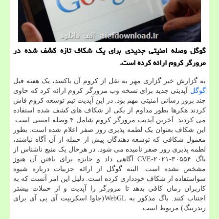
گوگل وصله امنیتی جدیدی برای یک شکاف تازه کشف شده در
مرورگر کروم ارائه کرده است.
به گزارش خبر گزاری مهر به نقل از کروم آن باکسد، یک هفته قبل
گوگل
آپدیتی جدید برای نسخه وب مرورگر کروم ارائه کرد که حاوی
چند بروز رسانی امنیتی مهم بود. در این آپدیت تیم توسعه کروم فاش
کردند هکرها بطور مداوم از یکی از شکاف های کشف شده استفاده
می کردند. آخرین آپدیت مرورگر کروم شامل ۴ وصله امنیتی است.
این شکاف بعنوان یک لطمه پذیری روز صفر اعلام شده است. بطور
معمول شکافی که توسعه دهندگان پیش از حمله از آن آگاه نباشند،
لطمه پذیری روز صفر نامیده می شود. در هرحال یک منبع ناشناس از
باگ CVE-۲۰۲۱-۳۰۵۵۴ آگاهی داد و جایزه برای یافتن آن هنوز
مشخص نشده است. البته گوگل از ارائه جزییات درباره شیوه
سواستفاده از شکاف خودداری کرده است. دلیل این امر آنست که به
کاربران زمان کافی بدهد تا مرورگر را آپدیت و از حملات بیشتر
اجتناب کنند. باگ مذکور به WebGL(جاوا اسکریپت آی پی آی برای
رندرینگ) مربوط است.