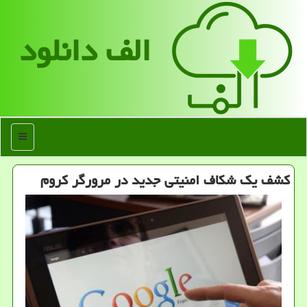
الف دانلود
منو
كشف یك شكاف امنیتی جدید در مرورگر كروم