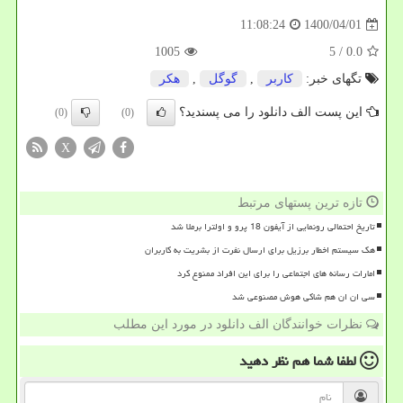
1400/04/01
11:08:24
1005
/ 5
0.0
تگهای خبر:
كاربر
,
گوگل
,
هكر
این پست الف دانلود را می پسندید؟
(0)
(0)
X
تازه ترین پستهای مرتبط
تاریخ احتمالی رونمایی از آیفون 18 پرو و اولترا برملا شد
هک سیستم اخطار برزیل برای ارسال نفرت از بشریت به کاربران
امارات رسانه های اجتماعی را برای این افراد ممنوع کرد
سی ان ان هم شاکی هوش مصنوعی شد
نظرات خوانندگان الف دانلود در مورد این مطلب
لطفا شما هم
نظر دهید