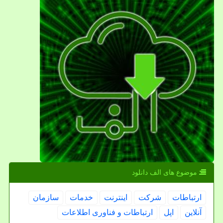
موضوع های الف دانلود
ارتباطات
شركت
اینترنت
خدمات
سازمان
آنلاین
اپل
ارتباطات و فناوری اطلاعات