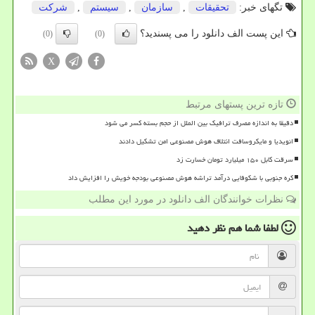
تگهای خبر:
تحقیقات
,
سازمان
,
سیستم
,
شركت
این پست الف دانلود را می پسندید؟
(0)
(0)
X
تازه ترین پستهای مرتبط
دقیقا به اندازه مصرف ترافیک بین الملل از حجم بسته کسر می شود
انویدیا و مایکروسافت ائتلاف هوش مصنوعی امن تشکیل دادند
سرقت کابل ۱۵۰ میلیارد تومان خسارت زد
کره جنوبی با شکوفایی درآمد تراشه هوش مصنوعی بودجه خویش را افزایش داد
نظرات خوانندگان الف دانلود در مورد این مطلب
لطفا شما هم
نظر دهید