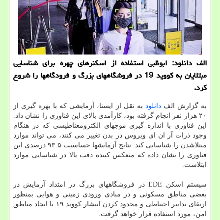
الف دانلود: ابوظبی استفاده از اسکنرهای چهره برای شناسایی
مبتلایان به کووید 19 در فروشگاههای بزرگ و فرودگاهها را شروع
کرد.
به گزارش الف
دانلود
به نقل از ایسنا، آزمایشی که با بهره گیری از
۲۰ هزار نفر انجام گرفته بود، کارآمدی بالای این فناوری را نشان داد.
این فناوری با اندازه گیری موجهای الکترومغناطیسی که در هنگام
وجود ذرات آر ان ای ویروس در بدن تغییر می کنند، می تواند موارد
مبتلاشدن را شناسایی کند. نتایج آزمایشها حساسیت ۹۳.۵ درصدی این
فناوری را نشان داده که منعکس کننده دقت بالا در شناسایی موارد
ابتلاست.
سیستم اسکن EDE در فروشگاههای بزرگ در امتداد آزمایش در
بعضی مناطق مسکونی و در مبادی ورودی زمینی و هوایی بمنظور
ارتقای تدابیر احتیاطی و محدود کردن انتشار کووید ۱۹ با ایجاد مناطق
امن، مورد استفاده قرار خواهد گرفت.