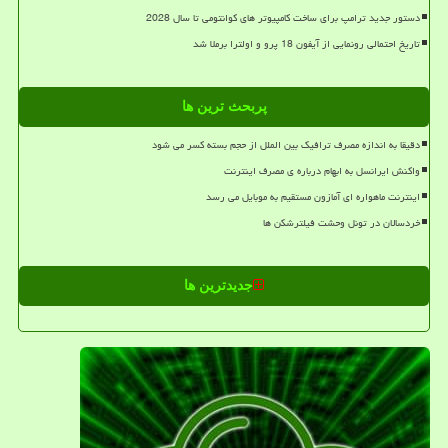
دستور جدید ترامپ برای ساخت کامپیوتر های کوانتومی تا سال 2028
تاریخ احتمالی رونمایی از آیفون 18 پرو و اولترا برملا شد
پربحث ترین ها
دقیقا به اندازه مصرف ترافیک بین الملل از حجم بسته کسر می شود
واکنش ایرانسل به ابهام درباره ی مصرف اینترنت
اینترنت ماهواره ای آمازون مستقیم به موبایل می رسد
خردسالان در تونل وحشت فیلترشکن ها
جدیدترین ها