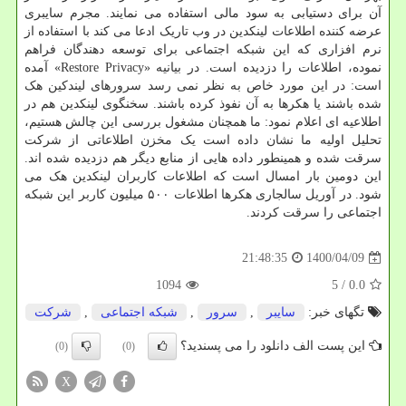
آن برای دستیابی به سود مالی استفاده می نمایند. مجرم سایبری
عرضه کننده اطلاعات لینکدین در وب تاریک ادعا می کند با استفاده از
نرم افزاری که این شبکه اجتماعی برای توسعه دهندگان فراهم
نموده، اطلاعات را دزدیده است. در بیانیه «Restore Privacy» آمده
است: در این مورد خاص به نظر نمی رسد سرورهای لیندکین هک
شده باشند یا هکرها به آن نفوذ کرده باشند. سخنگوی لینکدین هم در
اطلاعیه ای اعلام نمود: ما همچنان مشغول بررسی این چالش هستیم،
تحلیل اولیه ما نشان داده است یک مخزن اطلاعاتی از شرکت
سرقت شده و همینطور داده هایی از منابع دیگر هم دزدیده شده اند.
این دومین بار امسال است که اطلاعات کاربران لینکدین هک می
شود. در آوریل سالجاری هکرها اطلاعات ۵۰۰ میلیون کاربر این شبکه
اجتماعی را سرقت کردند.
1400/04/09
21:48:35
1094
/ 5
0.0
تگهای خبر:
سایبر
,
سرور
,
شبكه اجتماعی
,
شركت
این پست الف دانلود را می پسندید؟
(0)
(0)
X