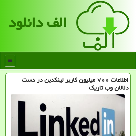
الف دانلود
منو
اطلاعات ۷۰۰ میلیون كاربر لینكدین در دست
دلالان وب تاریك