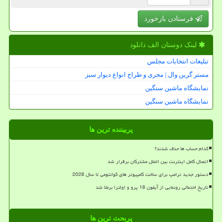
فرستادن بازخورد
لینک دوستان الف دانلود
تبلیغات انتخابات مجلس
مستر گرین وال | مجری و طراح انواع دیوار سبز
نمایشگاه ماشین سنگین
نمایشگاه ماشین سنگین
پربیننده ترین ها
کدام حساب ها حذف شدند؟
اتصال کامل اینترنت بین الملل مشترکان برقرار شد
دستور جدید ترامپ برای ساخت کامپیوتر های کوانتومی تا سال 2028
تاریخ احتمالی رونمایی از آیفون 18 پرو و اولترا برملا شد
پربحث ترین ها