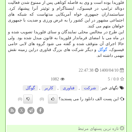
فلوریدا بوده است و وی به فاصله کوتاهی پس از ممنوع شدن فعالیت
دونالد ترامپ در فیسبوک، اینستاگرام و توئیتر آنرا پیشنهاد کرد.
سیاستمداران جمهوری خواه آمریکایی مدتهاست که شبکه های
اجتماعی مشهور در این کشور را به غرض ورزی و ضدیت با جمهوری
خواهان متهم می کنند.
این طرح در مجالس محلی نمایندگان و سنای فلوریدا تصویب شده و
در ماه می با امضای فرماندار فلوریدا به قانون مبدل شده بود. ولی
حالا اجرای آن متوقف شده و گفته می شود گروه های لابی حامی
فیسبوک،
گوگل
و دیگر شرکت های بزرگ فناوری دراین زمینه نقش
مهمی داشته اند.
1400/04/10
22:47:38
1082
/ 5
0.0
تگهای خبر:
شركت
,
فناوری
,
كاربر
,
گوگل
این پست الف دانلود را می پسندید؟
(0)
(0)
X
تازه ترین پستهای مرتبط