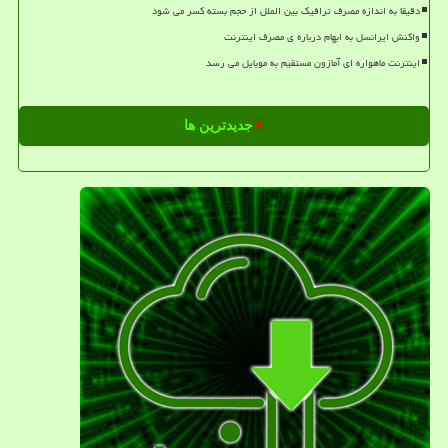
دقیقا به اندازه مصرف ترافیک بین الملل از حجم بسته کسر می شود
واکنش ایرانسل به ابهام درباره ی مصرف اینترنت
اینترنت ماهواره ای آمازون مستقیم به موبایل می رسد
جدیدترین ها