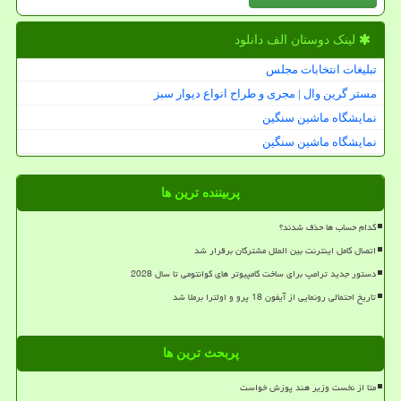
لینک دوستان الف دانلود
تبلیغات انتخابات مجلس
مستر گرین وال | مجری و طراح انواع دیوار سبز
نمایشگاه ماشین سنگین
نمایشگاه ماشین سنگین
پربیننده ترین ها
کدام حساب ها حذف شدند؟
اتصال کامل اینترنت بین الملل مشترکان برقرار شد
دستور جدید ترامپ برای ساخت کامپیوتر های کوانتومی تا سال 2028
تاریخ احتمالی رونمایی از آیفون 18 پرو و اولترا برملا شد
پربحث ترین ها
متا از نخست وزیر هند پوزش خواست