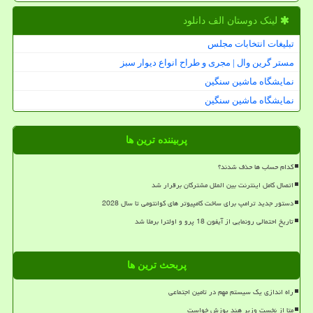
لینک دوستان الف دانلود
تبلیغات انتخابات مجلس
مستر گرین وال | مجری و طراح انواع دیوار سبز
نمایشگاه ماشین سنگین
نمایشگاه ماشین سنگین
پربیننده ترین ها
کدام حساب ها حذف شدند؟
اتصال کامل اینترنت بین الملل مشترکان برقرار شد
دستور جدید ترامپ برای ساخت کامپیوتر های کوانتومی تا سال 2028
تاریخ احتمالی رونمایی از آیفون 18 پرو و اولترا برملا شد
پربحث ترین ها
راه اندازی یک سیستم مهم در تامین اجتماعی
متا از نخست وزیر هند پوزش خواست