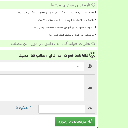
تازه ترین پستهای مرتبط
دقیقا به اندازه مصرف ترافیک بین الملل از حجم بسته کسر می شود
واکنش ایرانسل به ابهام درباره ی مصرف اینترنت
اینترنت ماهواره ای آمازون مستقیم به موبایل می رسد
خردسالان در تونل وحشت فیلترشکن ها
نظرات خوانندگان الف دانلود در مورد این مطلب
لطفا شما هم
در مورد این مطلب
نظر دهید
= ۱ بعلاوه ۵
فرستادن بازخورد