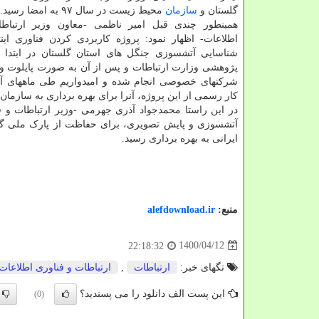
گلستان و
سازمان
محیط زیست در سال ۹۷ به امضا رسید.
همینطور چندی قبل امیر ناظمی -معاون وزیر ارتباط
اطلاعات- اظهار نمود: پروژه کاربردی کردن فناوری این
شناسایی آتشسوزی جنگل های استان گلستان در ابتدا
پژوهشی وزارت ارتباطات و پس از آن به صورت پایلوت و 
شرکتهای خصوصی انجام شده و امیدواریم طی ماههای آیند
کار رسمی از این پروژه، آنرا برای بهره برداری به سازمان
در این راستا محمدجواد آذری جهرمی -وزیر ارتباطات و ف
آتشسوزی و پایش تصویری، برای حفاظت از پارک ملی گلس
ایرانی به بهره برداری رسید.
منبع:
alefdownload.ir
1400/04/12
22:18:32
تگهای خبر:
ارتباطات
,
ارتباطات و فناوری اطلاعات
این پست الف دانلود را می پسندید؟
(0)