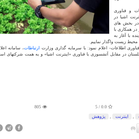
ات و فناوری
ترنت اشیا در
 در بخش های
در همکاری با
ه با آغاز به
 محیط زیست واگذار نماییم.
ناوری اطلاعات- اعلام نمود: با سرمایه گذاری وزارت
ارتباطات
، سامانه اعلا
تان در مقابل آتشسوزی با فناوری «اینترنت اشیا» و به همت شرکتهای اس
805
/ 5
0.0
,
اینترنت
,
پژوهش
X
(0)