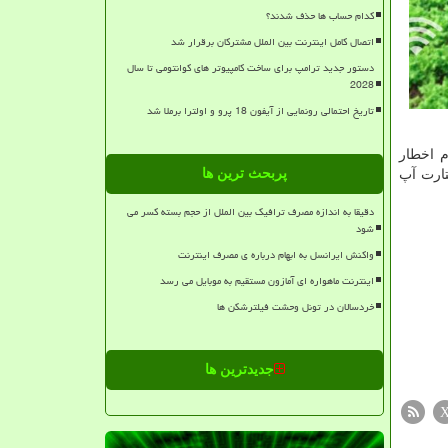
کدام حساب ها حذف شدند؟
اتصال کامل اینترنت بین الملل مشترکان برقرار شد
دستور جدید ترامپ برای ساخت کامپیوتر های کوانتومی تا سال
2028
تاریخ احتمالی رونمایی از آیفون 18 پرو و اولترا برملا شد
م اخطار
پربحث ترین ها
تارت آپ
دقیقا به اندازه مصرف ترافیک بین الملل از حجم بسته کسر می
شود
واکنش ایرانسل به ابهام درباره ی مصرف اینترنت
اینترنت ماهواره ای آمازون مستقیم به موبایل می رسد
خردسالان در تونل وحشت فیلترشکن ها
جدیدترین ها