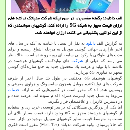
الف دانلود: بگفته مفسرین، در صورتیكه شركت مدیاتك تراشه های
ارزان قیمت مجهز به شبكه 5G را ارائه كند، گوشیهای هوشمندی كه
از این توانایی پشتیبانی می كنند، ارزان خواهند شد.
به گزارش الف
دانلود
به نقل از ایسنا، با عنایت به آنكه در سال های
اخیر بازارهای جهانی گوشی موبایل به مرحله اشباع رسیده و برای
مدت های طولانی با ركود بی سابقه ای روبه رو شده است، حالا بنظر
می رسد كه خیلی از
شركت
های تولیدكننده گوشیهای هوشمند در
تلاشند تا با تولید و عرضه یك محصول جدید به جمع سازندگان گوشی
مجهز به فناوری ۵G بپردازند.
گوشیهای هوشمند ۵G مختلفی در طول یك سال اخیر از طرف
شركت های تولیدكننده موبایل همچون سامسونگ و هواوی معرفی و
رونمایی شده اند كه مقرر است در كشورهایی كه به ارائه
خدمات
مربوط به نسل جدید اینترنت همراه اقدام نموده اند، عرضه شده و
در دسترس كاربران و علاقمندان قرار بگیرند.
اما یكی از بزرگترین مشكلاتی كه بر سر توسعه، خریداری و استفاده
از گوشیهای هوشمند مجهز به ۵G وجود دارد، قیمت بسیار بالای آن
نسبت به متوسط قیمت سایر گوشیهای موبایل موجود در بازار است
كه حالا برمبنای بیانیه شركت مدیاتك (MediaTek) مقرر است فكری