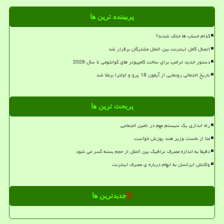
پربیننده ترین ها
کدام حساب ها حذف شدند؟
اتصال کامل اینترنت بین الملل مشترکان برقرار شد
دستور جدید ترامپ برای ساخت کامپیوتر های کوانتومی تا سال 2028
تاریخ احتمالی رونمایی از آیفون 18 پرو و اولترا برملا شد
پربحث ترین ها
راه اندازی یک سیستم مهم در تامین اجتماعی
متا از نخست وزیر هند پوزش خواست
دقیقا به اندازه مصرف ترافیک بین الملل از حجم بسته کسر می شود
واکنش ایرانسل به ابهام درباره ی مصرف اینترنت
جدیدترین ها