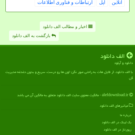
آنلاین
اپل
ارتباطات و فناوری اطلاعات
اخبار و مطالب الف دانلود
بازگشت به الف دانلود
الف دانلود
دانلود و آپلود
با الف دانلود، از فایل هات به راحتی عبور نکن؛ اون ها رو درست، سریع و بدون دغدغه مدیریت
کن
alefdownload.ir - مالکیت معنوی سایت الف دانلود متعلق به مالکین آن می باشد
میانبرهای الف دانلود
درباره ما
بک لینک در الف دانلود
رپورتاژ در الف دانلود