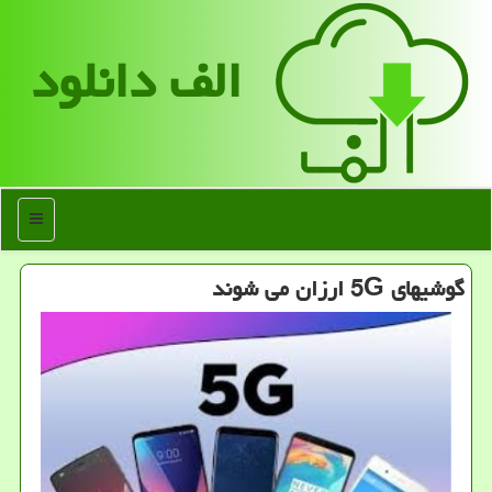
الف دانلود
منو
گوشیهای 5G ارزان می شوند