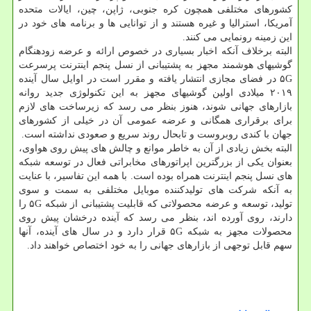
كشورهای مختلفی همچون كره جنوبی، ژاپن، چین، ایالات متحده
آمریكا، استرالیا و غیره هستند و از توانایی ها و برنامه های خود در
این زمینه رونمایی می كنند.
البته برخلاف آنكه اخبار بسیاری در خصوص ارائه و عرضه زودهنگام
گوشیهای هوشمند مجهز به پشتیبانی از نسل پنجم اینترنت پرسرعت
۵G در فضای مجازی انتشار یافته و مقرر است در اوایل سال آینده
۲۰۱۹ میلادی اولین گوشیهای مجهز به این تكنولوژی جدید روانه
بازارهای جهانی شوند، هنوز بنظر می رسد كه زیرساخت های لازم
برای برقراری همگانی و عرضه عمومی آن در خیلی از كشورهای
جهان با كندی روبروست و تابحال روند سریع و صعودی نداشته است.
البته بخش زیادی از آن به خاطر موانع و چالش های پیش روی هواوی،
بعنوان یكی از بزرگترین اپراتورهای مخابراتی فعال در توسعه شبكه
های نسل پنجم اینترنت همراه بوده است. با همه این تفاسیر، با عنایت
به آنكه شركت های تولیدكننده موبایل مختلفی به سمت و سوی
تولید، توسعه و عرضه محصولاتی كه قابلیت پشتیبانی از شبكه ۵G را
دارند، روی آورده اند، بنظر می رسد كه آینده درخشان پیش روی
محصولات مجهز به شبكه ۵G قرار دارد و در سال های آینده، آنها
سهم قابل توجهی از بازارهای جهانی را به خود اختصاص خواهند داد.