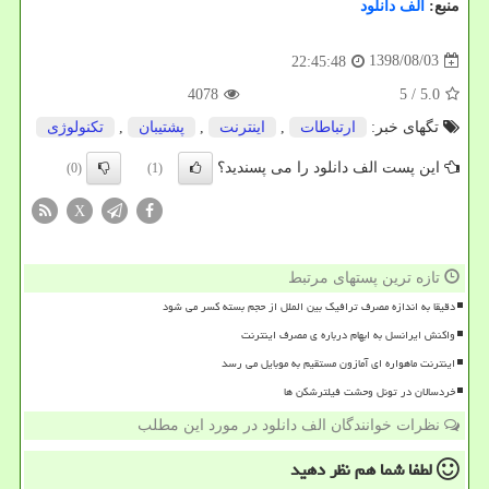
منبع:
الف دانلود
1398/08/03
22:45:48
4078
/ 5
5.0
تگهای خبر:
ارتباطات
,
اینترنت
,
پشتیبان
,
تكنولوژی
این پست الف دانلود را می پسندید؟
(0)
(1)
X
تازه ترین پستهای مرتبط
دقیقا به اندازه مصرف ترافیک بین الملل از حجم بسته کسر می شود
واکنش ایرانسل به ابهام درباره ی مصرف اینترنت
اینترنت ماهواره ای آمازون مستقیم به موبایل می رسد
خردسالان در تونل وحشت فیلترشکن ها
نظرات خوانندگان الف دانلود در مورد این مطلب
لطفا شما هم
نظر دهید