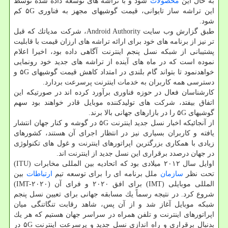
به حال این
محصولات
شود و با تراشه های توسعه داده شده توسط
این تراشه ساز تایوانی، قیمت گوشیهای مجهز به فناوری ۵G كم
شود.
طبق گزارش وب سایت Android Authority، شركت مدیاتك كه قبل
تر نیز از برنامه های خود برای ارائه تراشه های ارزان قیمت با قابلیت
پشتیبانی از شبكه نسل پنجم اینترنت آگاهی داده بود، اخیرا اعلام
نموده است كه در ماه های آینده از تراشه های جدید خود رونمایی
خواهدنمود تا بتواند گام بلندی در امتداد كاهش قیمت گوشیهای ۵G و
دسترسی همه كاربران به خدمات اینترنت پرسرعت بردارد.
كارشناسان فعال در حوزه فناوری برآورد كرده اند در صورتیكه این
اتفاق بیفتد، شركت های تولیدكننده موبایل قادر خواهند بود سهم
گوشیهای ۵G را در بازارهای جهانی بالا برند.
از آنجائیكه اخبار نسل جدید اینترنت ۵G در گوشه و كنار جهان انتشار
یافته و كاربران بسیاری نیز در انتظار اجرای آن هستند، كشورهای
زیادی با همكاری بزرگترین اپراتورهای اینترنت و غول های تكنولوژی
در جهان درصدد برقراری این نسل جدید از اینترنت اند.
اوایل سال ۲۰۱۲ میلادی بود كه اتحادیه بین المللی مخابرات (ITU)
تحت نظر
سازمان
ملل برنامه ای را برای توسعه تیم
ارتباطات
بین
المللی موبایلی (IMT) برای افق ۲۰۲۰ و فرای آن (IMT-۲۰۲۰)
شروع كرد. در نتیجه رسماً یك مسابقه جهانی برای تعیین نسل پنجم
شبكه موبایل آغاز شد و از آن پس، شاهد رقابت تنگاتنگی میان
اپراتورهای اینترنت و تلفن همراه در سراسر جهان هستیم كه هر یك
بدنبال برقراری و راه اندازی نسل جدید و پرسرعت اینترنت ۵G در