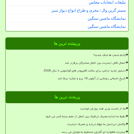
تبلیغات انتخابات مجلس
مستر گرین وال | مجری و طراح انواع دیوار سبز
نمایشگاه ماشین سنگین
نمایشگاه ماشین سنگین
پربیننده ترین ها
کدام حساب ها حذف شدند؟
اتصال کامل اینترنت بین الملل مشترکان برقرار شد
دستور جدید ترامپ برای ساخت کامپیوتر های کوانتومی تا سال 2028
تاریخ احتمالی رونمایی از آیفون 18 پرو و اولترا برملا شد
پربحث ترین ها
متا از نخست وزیر هند پوزش خواست
دقیقا به اندازه مصرف ترافیک بین الملل از حجم بسته کسر می شود
واکنش ایرانسل به ابهام درباره ی مصرف اینترنت
اینترنت ماهواره ای آمازون مستقیم به موبایل می رسد