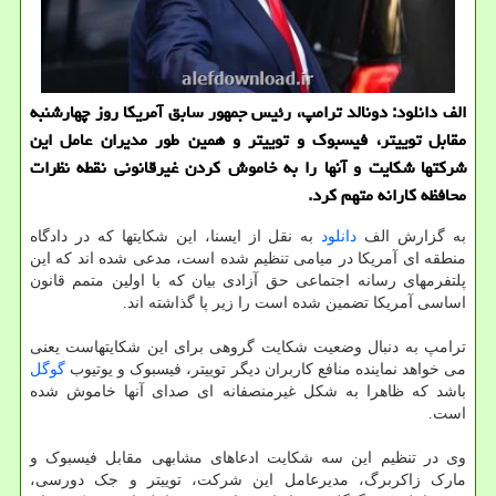
الف دانلود: دونالد ترامپ، رئیس جمهور سابق آمریکا روز چهارشنبه
مقابل توییتر، فیسبوک و توییتر و همین طور مدیران عامل این
شرکتها شکایت و آنها را به خاموش کردن غیرقانونی نقطه نظرات
محافظه کارانه متهم کرد.
به گزارش الف
دانلود
به نقل از ایسنا، این شکایتها که در دادگاه
منطقه ای آمریکا در میامی تنظیم شده است، مدعی شده اند که این
پلتفرمهای رسانه اجتماعی حق آزادی بیان که با اولین متمم قانون
اساسی آمریکا تضمین شده است را زیر پا گذاشته اند.
ترامپ به دنبال وضعیت شکایت گروهی برای این شکایتهاست یعنی
می خواهد نماینده منافع کاربران دیگر توییتر، فیسبوک و یوتیوب
گوگل
باشد که ظاهرا به شکل غیرمنصفانه ای صدای آنها خاموش شده
است.
وی در تنظیم این سه شکایت ادعاهای مشابهی مقابل فیسبوک و
مارک زاکربرگ، مدیرعامل این شرکت، توییتر و جک دورسی،