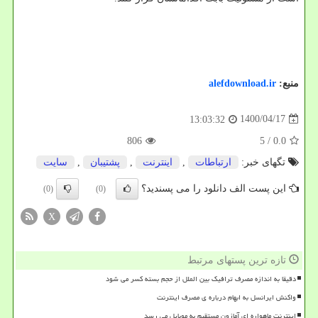
منبع:
alefdownload.ir
1400/04/17
13:03:32
806
/ 5
0.0
تگهای خبر:
ارتباطات
,
اینترنت
,
پشتیبان
,
سایت
این پست الف دانلود را می پسندید؟
(0)
(0)
X
تازه ترین پستهای مرتبط
دقیقا به اندازه مصرف ترافیک بین الملل از حجم بسته کسر می شود
واکنش ایرانسل به ابهام درباره ی مصرف اینترنت
اینترنت ماهواره ای آمازون مستقیم به موبایل می رسد