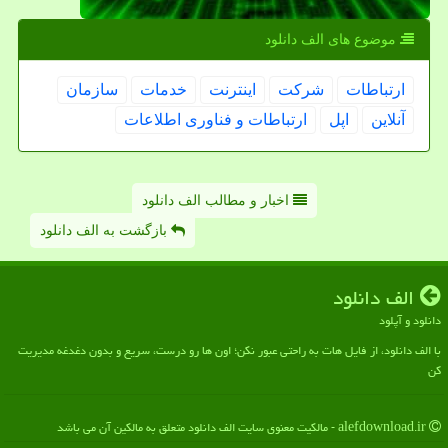
موضوع های الف دانلود
ارتباطات
شركت
اینترنت
خدمات
سازمان
آنلاین
اپل
ارتباطات و فناوری اطلاعات
اخبار و مطالب الف دانلود
بازگشت به الف دانلود
الف دانلود
دانلود و آپلود
با الف دانلود، از فایل هات به راحتی عبور نکن؛ اون ها رو درست، سریع و بدون دغدغه مدیریت
کن
alefdownload.ir - مالکیت معنوی سایت الف دانلود متعلق به مالکین آن می باشد