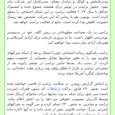
مدیرعاملش و گوگل و ساندار پیچای، مدیرعامل این شرکت بیان
نمود. حضور ترامپ در توییتر برای همیشه ممنوع شده و فیسبوک
حداقل تا سال ۲۰۲۳ فعالیت ترامپ در این شبکه اجتماعی را معلق
کرده است. یوتیوب هم تا زمانی که این شرکت تشخیص دهد ریسک
خشونت کاهش پیدا کرده است، مانع از فعالیت ترامپ خواهد شد.
ترامپ در یک مصاحبه مطبوعاتی در زمین گلف خود در بدمینستر
نیوجرسی اظهار داشت: ما به پیروزی تاریخی برای آزادی آمریکایی و
همزمان آزادی بیان دست پیدا خواهیم کرد.
ترامپ بلندگوی رسانه اجتماعی خودرا امسال و بعد از اینکه شرکتهای
فناوری وی را به نقض سیاستها مقابل پشتیبانی از خشونت متهم
کردند، از دست داد. صدها حامی ترامپ در ششم ژانویه بعد از
سخنرانی ترامپ و تکرار ادعاهای واهی وی درباره تقلب انتخاباتی، به
ساختمان کنگره آمریکا حمله بردند.
بر اساس گزارش رویترز، در شکایت ترامپ از قاضی خواسته شده
است بخش ۲۳۰ قانون نزاکت
ارتباطات
که ستون فقرات اینترنت
نامیده می شود برای اینکه به وب سایتها درباب محتوای ارسال شده
توسط کاربران مصونیت حقوقی می دهد را بی اعتبار اعلام نماید.
ترامپ و سایرین به بخش ۲۳۰ حمله کرده و می گویند به شرکتهای
اینترنتی بزرگ حمایت قانونی بیش از حدی داده و به آنها اجازه داده
است از مسئولیت بابت اقداماتشان فرار کنند.