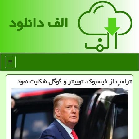
الف دانلود
منو
ترامپ از فیسبوك، توییتر و گوگل شكایت نمود