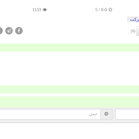
1133
/ 5
0.0
كت
X
(0)