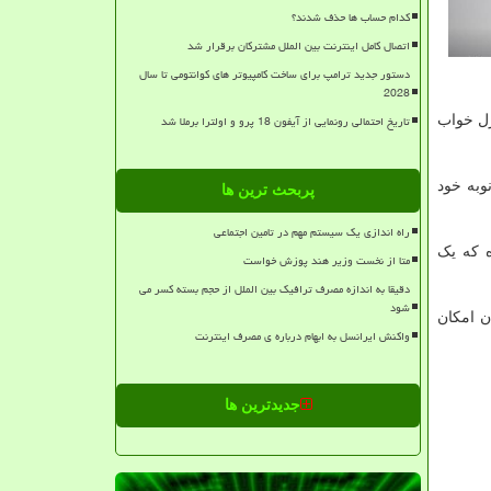
کدام حساب ها حذف شدند؟
اتصال کامل اینترنت بین الملل مشترکان برقرار شد
دستور جدید ترامپ برای ساخت کامپیوتر های کوانتومی تا سال
2028
تاریخ احتمالی رونمایی از آیفون 18 پرو و اولترا برملا شد
رل خواب
وبه خود
پربحث ترین ها
راه اندازی یک سیستم مهم در تامین اجتماعی
ه که یک
متا از نخست وزیر هند پوزش خواست
دقیقا به اندازه مصرف ترافیک بین الملل از حجم بسته کسر می
شود
ن امکان
واکنش ایرانسل به ابهام درباره ی مصرف اینترنت
جدیدترین ها