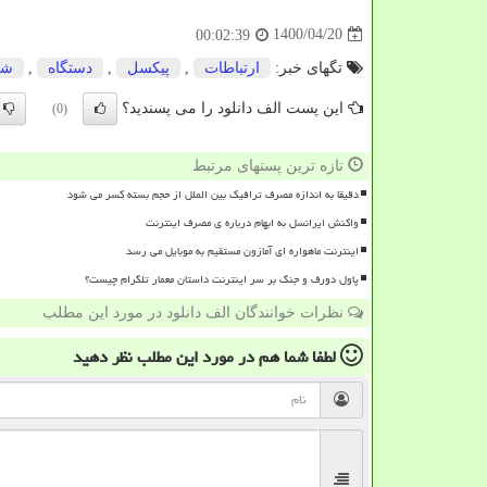
1400/04/20
00:02:39
تگهای خبر:
ارتباطات
,
پیكسل
,
دستگاه
,
شر
این پست الف دانلود را می پسندید؟
(0)
تازه ترین پستهای مرتبط
دقیقا به اندازه مصرف ترافیک بین الملل از حجم بسته کسر می شود
واکنش ایرانسل به ابهام درباره ی مصرف اینترنت
اینترنت ماهواره ای آمازون مستقیم به موبایل می رسد
پاول دورف و جنگ بر سر اینترنت داستان معمار تلگرام چیست؟
نظرات خوانندگان الف دانلود در مورد این مطلب
لطفا شما هم
در مورد این مطلب
نظر دهید