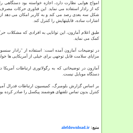
امواج هوایی نظارت دارد، اجازه خواسته بود دستگاهی را ب
که از رادار استفاده می نماید. این فناوری حرکات مصرف ک
شکل سه بعدی رصد می کند و به کاربر امکان می دهد از 
اشارات ساده، قابلیتهایش را کنترل کند.
طبق اعلام آمازون، این توانایی به افرادی که مشکلات حرک
کمک می نماید.
در توضیحات آمازون آمده است: استفاده از "رادار سنسو
مزایای سلامت قابل توجهی برای خیلی از آمریکایی ها خوا
آمازون در توضیحاتی که به رگولاتوری ارتباطات آمریکا 
دستگاه موبایل نیست.
بر اساس گزارش بلومبرگ، کمیسیون ارتباطات فدرال آمری
کنترل بدون تماس تلفنهای هوشمند پیکسل را صادر کرده بود
منبع:
alefdownload.ir