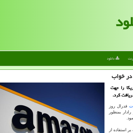
لود
رنت
دانلود
در خواب
یکا را جهت
ریافت کرد.
ات
فدرال روز
ادار بمنظور
ود.
که بر استفاده از