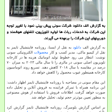
به گزارش الف دانلود شرکت سونی پیش بینی نمود با تغییر توجه
این شرکت به خدمات، ربات ها تولید تلویزیون، تلفنهای هوشمند و
دوربینهای این شرکت را برعهده می گیرند.
به گزارش الف
دانلود
به نقل از ایسنا، روزنامه فایننشیال تایمز به
نقل از کیمیو ماکی، مدیر کسب و کار
محصولات
الکترونیکی سونی
نوشت: انتظار می رود خطوط تولید اتوماتیک هزینه ها در کارخانه
تلویزیون اصلی سونی در مالزی را تا سال مالی ۲۰۲۳ به میزان ۷۰
درصد در مقایسه با سال ۲۰۱۸ کاهش دهند. تسریع روند اتوماسیون
کارخانه همینطور عیوب محصول را کاهش خواهد داد.
این مقام سونی در مصاحبه با روزنامه فایننشیال تایمز اظهار داشت:
این برنامه همراه با تمرکز فزاینده به فروش آنلاین و تحلیل داده
صورت خواهد گرفت. اطلاعات فروش با استفاده از هوش مصنوعی
به منظور تعیین موثرتر حجم تولید، تحلیل خواهد شد.
بر اساس گزارش بلومبرگ، روزنامه فایننشیال تایمز گزارش کرد