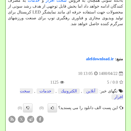
باآنکه سونی همچنان به فروش
سخت افزار
و
خدمات
به مصرف
کنندگان ادامه خواهد داد اما بخش قابل توجهی از هدف رشد سونی از
محصولات جهت استفاده حرفه ای مانند نمایشگر LED کریستال برای
تولید ویدیوی مجازی و فناوری رهگیری توپ برای صنعت ورزشهای
سرگرم کننده حاصل خواهد شد.
منبع:
alefdownload.ir
1400/04/22
10:13:05
1125
/ 5
0.0
تگهای خبر:
آنلاین
,
الكترونیك
,
خدمات
,
سخت
افزار
این پست الف دانلود را می پسندید؟
(0)
(0)
X