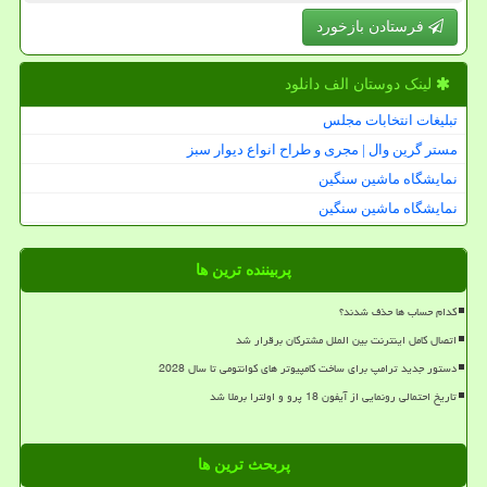
فرستادن بازخورد
لینک دوستان الف دانلود
تبلیغات انتخابات مجلس
مستر گرین وال | مجری و طراح انواع دیوار سبز
نمایشگاه ماشین سنگین
نمایشگاه ماشین سنگین
پربیننده ترین ها
کدام حساب ها حذف شدند؟
اتصال کامل اینترنت بین الملل مشترکان برقرار شد
دستور جدید ترامپ برای ساخت کامپیوتر های کوانتومی تا سال 2028
تاریخ احتمالی رونمایی از آیفون 18 پرو و اولترا برملا شد
پربحث ترین ها