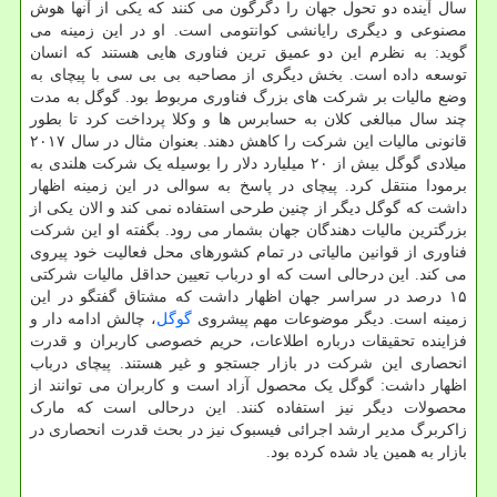
سال آینده دو تحول جهان را دگرگون می کنند که یکی از آنها هوش
مصنوعی و دیگری رایانشی کوانتومی است. او در این زمینه می
گوید: به نظرم این دو عمیق ترین فناوری هایی هستند که انسان
توسعه داده است. بخش دیگری از مصاحبه بی بی سی با پیچای به
وضع مالیات بر شرکت های بزرگ فناوری مربوط بود. گوگل به مدت
چند سال مبالغی کلان به حسابرس ها و وکلا پرداخت کرد تا بطور
قانونی مالیات این شرکت را کاهش دهند. بعنوان مثال در سال ۲۰۱۷
میلادی گوگل بیش از ۲۰ میلیارد دلار را بوسیله یک شرکت هلندی به
برمودا منتقل کرد. پیچای در پاسخ به سوالی در این زمینه اظهار
داشت که گوگل دیگر از چنین طرحی استفاده نمی کند و الان یکی از
بزرگترین مالیات دهندگان جهان بشمار می رود. بگفته او این شرکت
فناوری از قوانین مالیاتی در تمام کشورهای محل فعالیت خود پیروی
می کند. این درحالی است که او درباب تعیین حداقل مالیات شرکتی
۱۵ درصد در سراسر جهان اظهار داشت که مشتاق گفتگو در این
زمینه است. دیگر موضوعات مهم پیشروی
گوگل
، چالش ادامه دار و
فزاینده تحقیقات درباره اطلاعات، حریم خصوصی کاربران و قدرت
انحصاری این شرکت در بازار جستجو و غیر هستند. پیچای درباب
اظهار داشت: گوگل یک محصول آزاد است و کاربران می توانند از
محصولات دیگر نیز استفاده کنند. این درحالی است که مارک
زاکربرگ مدیر ارشد اجرائی فیسبوک نیز در بحث قدرت انحصاری در
بازار به همین یاد شده کرده بود.