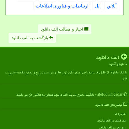
آنلاین
اپل
ارتباطات و فناوری اطلاعات
اخبار و مطالب الف دانلود
بازگشت به الف دانلود
الف دانلود
دانلود و آپلود
با الف دانلود، از فایل هات به راحتی عبور نکن؛ اون ها رو درست، سریع و بدون دغدغه مدیریت
کن
alefdownload.ir - مالکیت معنوی سایت الف دانلود متعلق به مالکین آن می باشد
میانبرهای الف دانلود
درباره ما
بک لینک در الف دانلود
رپورتاژ در الف دانلود