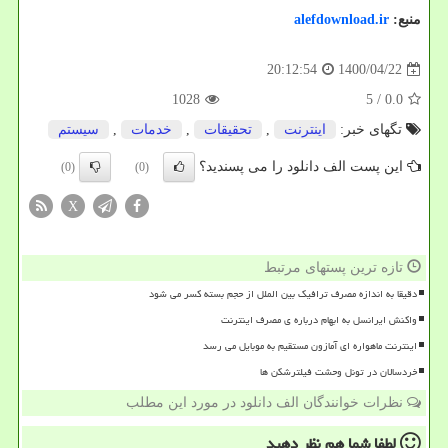
منبع:
alefdownload.ir
1400/04/22
20:12:54
1028
/ 5
0.0
تگهای خبر:
اینترنت
,
تحقیقات
,
خدمات
,
سیستم
این پست الف دانلود را می پسندید؟
(0)
(0)
X
تازه ترین پستهای مرتبط
دقیقا به اندازه مصرف ترافیک بین الملل از حجم بسته کسر می شود
واکنش ایرانسل به ابهام درباره ی مصرف اینترنت
اینترنت ماهواره ای آمازون مستقیم به موبایل می رسد
خردسالان در تونل وحشت فیلترشکن ها
نظرات خوانندگان الف دانلود در مورد این مطلب
لطفا شما هم
نظر دهید