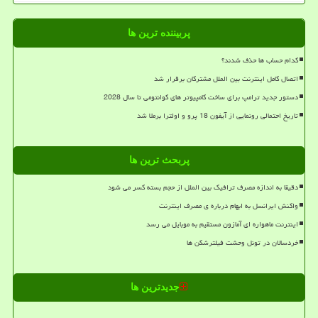
پربیننده ترین ها
کدام حساب ها حذف شدند؟
اتصال کامل اینترنت بین الملل مشترکان برقرار شد
دستور جدید ترامپ برای ساخت کامپیوتر های کوانتومی تا سال 2028
تاریخ احتمالی رونمایی از آیفون 18 پرو و اولترا برملا شد
پربحث ترین ها
دقیقا به اندازه مصرف ترافیک بین الملل از حجم بسته کسر می شود
واکنش ایرانسل به ابهام درباره ی مصرف اینترنت
اینترنت ماهواره ای آمازون مستقیم به موبایل می رسد
خردسالان در تونل وحشت فیلترشکن ها
جدیدترین ها