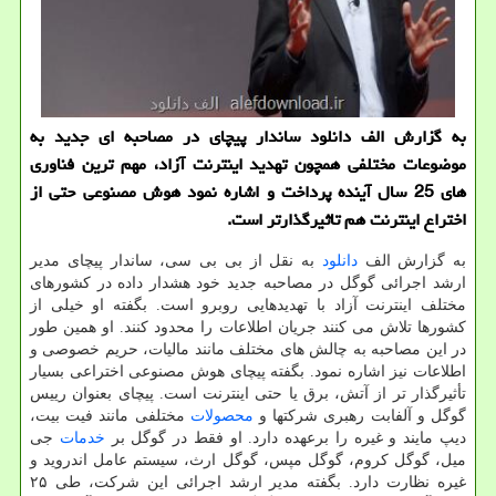
به گزارش الف دانلود ساندار پیچای در مصاحبه ای جدید به
موضوعات مختلفی همچون تهدید اینترنت آزاد، مهم ترین فناوری
های 25 سال آینده پرداخت و اشاره نمود هوش مصنوعی حتی از
اختراع اینترنت هم تاثیرگذارتر است.
به گزارش الف
دانلود
به نقل از بی بی سی، ساندار پیچای مدیر
ارشد اجرائی گوگل در مصاحبه جدید خود هشدار داده در کشورهای
مختلف اینترنت آزاد با تهدیدهایی روبرو است. بگفته او خیلی از
کشورها تلاش می کنند جریان اطلاعات را محدود کنند. او همین طور
در این مصاحبه به چالش های مختلف مانند مالیات، حریم خصوصی و
اطلاعات نیز اشاره نمود. بگفته پیچای هوش مصنوعی اختراعی بسیار
تأثیرگذار تر از آتش، برق یا حتی اینترنت است. پیچای بعنوان رییس
گوگل و آلفابت رهبری شرکتها و
محصولات
مختلفی مانند فیت بیت،
دیپ مایند و غیره را برعهده دارد. او فقط در گوگل بر
خدمات
جی
میل، گوگل کروم، گوگل مپس، گوگل ارث، سیستم عامل اندروید و
غیره نظارت دارد. بگفته مدیر ارشد اجرائی این شرکت، طی ۲۵