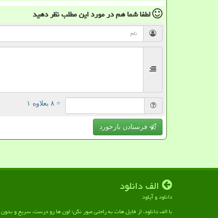
لطفا شما هم
در مورد این مطلب
نظر دهید
= ۸ بعلاوه ۱
فرستادن بازخورد
الف دانلود
دانلود و آپلود
با الف دانلود، از فایل هات به راحتی عبور نکن؛ اون ها رو درست، سریع و بدو