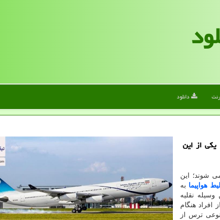
لود
رنت
دانلود
 یكی از این
می شوند؛ این
یط هواپیما
به
 وسیله نقلیه
 افراد هنگام
نوعی ترس از