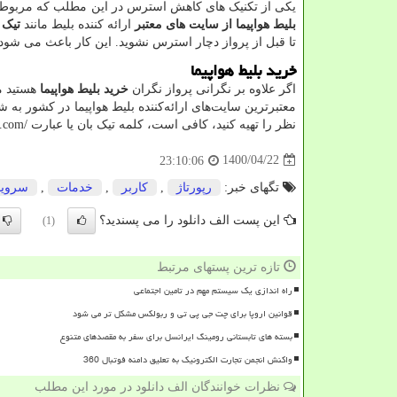
یکی از تکنیک‌ های کاهش استرس در این مطلب که مربوط به
بلیط هواپیما از سایت های معتبر
ارائه کننده بلیط مانند
تیک 
تا قبل از پرواز دچار استرس نشوید. این کار باعث می شو
خرید بلیط هواپیما
اگر علاوه بر نگرانی پرواز نگران
خرید بلیط هواپیما
هستید م
معتبرترین سایت‌های ارائه‌کننده بلیط هواپیما در کشور به ش
نظر را تهیه کنید، کافی است، کلمه تیک بان یا عبارت
n.com/
1400/04/22
23:10:06
تگهای خبر:
رپورتاژ
,
كاربر
,
خدمات
,
سروی
این پست الف دانلود را می پسندید؟
(1)
تازه ترین پستهای مرتبط
راه اندازی یک سیستم مهم در تامین اجتماعی
قوانین اروپا برای چت جی پی تی و ربولکس مشکل تر می شود
بسته های تابستانی رومینگ ایرانسل برای سفر به مقصدهای متنوع
واکنش انجمن تجارت الکترونیک به تعلیق دامنه فوتبال 360
نظرات خوانندگان الف دانلود در مورد این مطلب