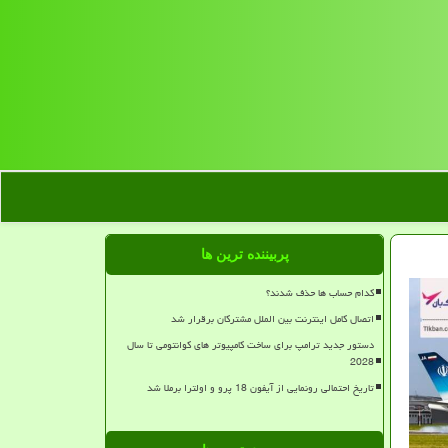
پربیننده ترین ها
کدام حساب ها حذف شدند؟
اتصال کامل اینترنت بین الملل مشترکان برقرار شد
دستور جدید ترامپ برای ساخت کامپیوتر های کوانتومی تا سال
2028
تاریخ احتمالی رونمایی از آیفون 18 پرو و اولترا برملا شد