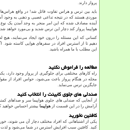
پرواز دارند.
باید بین ترس و هراس تفاوت قائل شد! در واقع هراس‌ها
موردی هستند که در نتیجه تداعی عصبی و ذهنی به وجود آمده
آینده مصادف شده که این امر منجر به وجد آمدن یک نوع 
هواپیما پرواز کند دچار این ترس شدید و بی‌مورد خواهد شد.
کسانی که این مسئله را درون خود ایجاد می‌نمایند، هیچ لذ
دهیم تا از استرس افراد در سفرهای هوایی کاسته شود. اگر 
این مطلب با ما همراه باشید.
مطالعه را فراموش نکنید
راه کارهای مختلفی برای جلوگیری از پرواز وجود دارد، یک
مجله در هنگام پرواز باعث می‌شود، حواس افراد از مقوله 
جایگزین ترس می‌نماید.
صندلی های جلوی کابینت را انتخاب کنید
از آنجایی که صندلی‌ های جلوی هواپیما سر و صداهای کمتری
آرامش را در این قسمت از
هواپیما
بیشتر احساس خواهید ک
کافئین نخورید
یکی از اشتباهاتی که افراد مختلف دچار آن می‌ شوند، خورد
کنید. کافئین سبب افزایش استرس در شما می‌شود و لذت پر