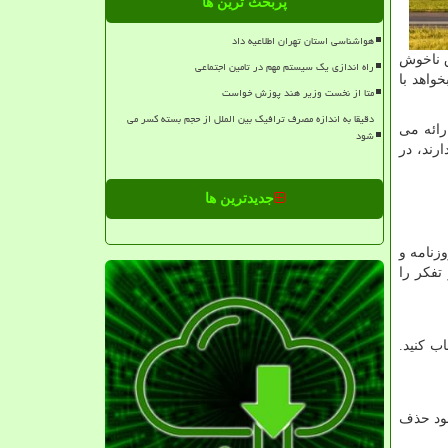
پربحث ترین ها
هواشناسی استان تهران اطلاعیه داد
ق ناخوش
راه اندازی یک سیستم مهم در تامین اجتماعی
واهد با
متا از نخست وزیر هند پوزش خواست
دقیقا به اندازه مصرف ترافیک بین الملل از حجم بسته کسر می
ائه می‌
شود
رند، در
جدیدترین ها
زنامه و
تفکر را
ب کنید.
خود حذف