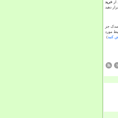
از
خرید
ار دهید
اصدک جز
یط مورد
ش کنید
)