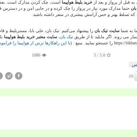
 قبل از پرواز و بعد از
خرید بلیط هواپیما
است، چک کردن مدارک است. بعد 
بان
حتما مدارک مورد نیاز در پرواز را چک کرده و در جایی امن و در دسترس قر
د که تسلط بهتر و حس آرامش بیشتری در سفر داشته باشید.
ا به شما
سایت تیک بان
را پیشنهاد می‌کنیم. تیک بان، علی بابا، مستربلیط و ق
مار می روند. اگر مایلید تا از طریق
تیک بان
،
سایت معتبر خرید بلیط هواپیما
بل
https://tikba
را جستجو نمایید. منبع : (
با این راهکارها ترس از هواپیما را فرامو
1086
/ 5
5.0
س
X
(0)