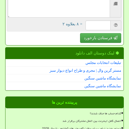
= ۸ بعلاوه ۲
فرستادن بازخورد
لینک دوستان الف دانلود
تبلیغات انتخابات مجلس
مستر گرین وال | مجری و طراح انواع دیوار سبز
نمایشگاه ماشین سنگین
نمایشگاه ماشین سنگین
پربیننده ترین ها
کدام حساب ها حذف شدند؟
اتصال کامل اینترنت بین الملل مشترکان برقرار شد
دستور جدید ترامپ برای ساخت کامپیوتر های کوانتومی تا سال 2028