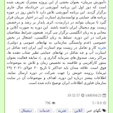
«آموزش مربیان» بعنوان بخشی از این پروژه مشترک تعریف شده
است که دور اول این برنامه آموزشی در خردادماه سال جاری
برگزار گردید. این برنامه آموزشی تلاش دارد تا دانش روز در حوزه
برنامه های حمایتی و توانمندسازی استارت آپی در اختیار مربیان قرار
گیرد تا مربیان بتوانند در درازمدت، اثری پایدار بر رشد و درخشش
زیست بوم دیجیتال ایران داشته باشند. این دوره به صورت آنلاین و
مجانی و به زبان انگلیسی برگزار می گردد. همچون شرایط متقاضیان
شرکت در این دوره، تسلط به زبان انگلیسی، اشتغال در بخش
خصوصی (عدم وابستگی سازمانی به نهادهای عمومی و دولتی)،
تجربه
کار و تعامل در زیست بوم استارت آپی ایران (چه شاغل در
استارت آپ و چه شاغل در نهادهای حمایتی نظیر شتاب دهنده ها،
مراکز رشد، صندوق های سرمایه گذاری و…)، سابقه فعالیت بعنوان
منتور کارآفرینی و علاقمند به تخصیص زمان و تلاش به موضوعات
فوق است. علاقه مندان باید حداکثر تا تاریخ ۲۰ جولای ۲۰۲۱ (۲۹
تیرماه) رزومه خویش را جهت شرکت در دوره ارسال نمایند.
اطلاعات بیشتر درباره این دوره، اهداف و موضوعات آن در سایت
سازمان فناوری اطلاعات ایران توضیح داده شده است.
1400/04/23
19:32:57
796
/ 5
0.0
تگهای خبر:
آنلاین
,
تجربه
,
خدمات
,
دیجیتال