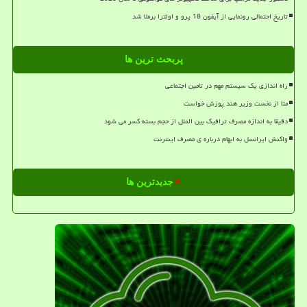
تاریخ احتمالی رونمایی از آیفون 18 پرو و اولترا برملا شد
پربحث ترین ها
راه اندازی یک سیستم مهم در تامین اجتماعی
متا از نخست وزیر هند پوزش خواست
دقیقا به اندازه مصرف ترافیک بین الملل از حجم بسته کسر می شود
واکنش ایرانسل به ابهام درباره ی مصرف اینترنت
جدیدترین ها