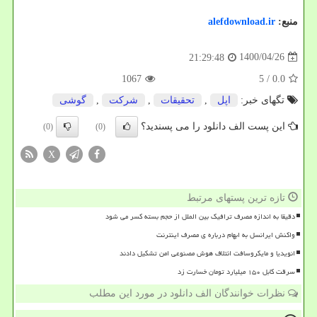
منبع:
alefdownload.ir
1400/04/26
21:29:48
1067
/ 5
0.0
تگهای خبر:
اپل
,
تحقیقات
,
شركت
,
گوشی
این پست الف دانلود را می پسندید؟
(0)
(0)
X
تازه ترین پستهای مرتبط
دقیقا به اندازه مصرف ترافیک بین الملل از حجم بسته کسر می شود
واکنش ایرانسل به ابهام درباره ی مصرف اینترنت
انویدیا و مایکروسافت ائتلاف هوش مصنوعی امن تشکیل دادند
سرقت کابل ۱۵۰ میلیارد تومان خسارت زد
نظرات خوانندگان الف دانلود در مورد این مطلب