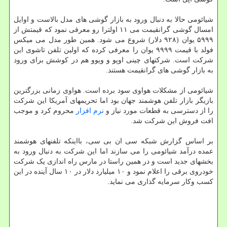
شیائومی حالا به دنبال ورود به بازار گوشی های مدل بالاست و اوایل
امسال گوشی گرانقیمت می ۱۱ اولترا رو معرفی نمود که قیمتش از
۵۹۹۹ یوان (۹۲۸ دلار) شروع می شود. همین طور مدل می میکس
فولد با قیمت ۹۹۹۹ یوان را معرفی کرده که اولین تلفن تاشوی این
شرکت است. شرکتهای چینی اوپو و ویوو هم در کوشش برای ورود
به بازار گوشی های گرانقیمت هستند.
شیائومی از مشکلات هواوی سود برده است. هواوی زمانی بزرگترین
بازیگر بازار تلفن هوشمند جهان بود اما تحریمهای آمریکا این شرکت
را از دسترسی به قطعات مورد نیاز و
نرم افزار
محروم کرد و موجب
افت فروش این شرکت شد.
بر اساس گزارش شبکه سی ان بی سی، بااینکه تلفنهای هوشمند
عمده درآمد شیائومی را می سازند اما این شرکت به دنبال ورود به
بخشهای جدید است و در همین راستا در مارس راه اندازی یک شرکت
خودروی برقی را اعلام نمود و ۱۰ میلیارد دلار در ۱۰ سال آینده در این
کسب وکار سرمایه گذاری می نماید.