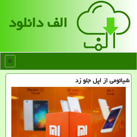
الف دانلود
منو
شیائومی از اپل جلو زد