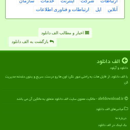
ارتباطات
شركت
اینترنت
خدمات
سازمان
آنلاین
اپل
ارتباطات و فناوری اطلاعات
اخبار و مطالب الف دانلود
بازگشت به الف دانلود
الف دانلود
دانلود و آپلود
با الف دانلود، از فایل هات به راحتی عبور نکن؛ اون ها رو درست، سریع و بدون دغدغه مدیریت
کن
alefdownload.ir - مالکیت معنوی سایت الف دانلود متعلق به مالکین آن می باشد
میانبرهای الف دانلود
درباره ما
بک لینک در الف دانلود