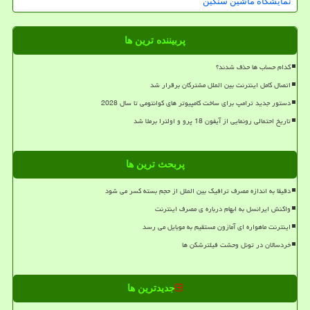
نمایشگاه ماشین سنگین
پربیننده ترین ها
کدام حساب ها حذف شدند؟
اتصال کامل اینترنت بین الملل مشترکان برقرار شد
دستور جدید ترامپ برای ساخت کامپیوتر های کوانتومی تا سال 2028
تاریخ احتمالی رونمایی از آیفون 18 پرو و اولترا برملا شد
پربحث ترین ها
دقیقا به اندازه مصرف ترافیک بین الملل از حجم بسته کسر می شود
واکنش ایرانسل به ابهام درباره ی مصرف اینترنت
اینترنت ماهواره ای آمازون مستقیم به موبایل می رسد
خردسالان در تونل وحشت فیلترشکن ها
جدیدترین ها