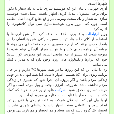
شهرها است.
آذری جهرمی با بیان این كه هوشمند سازی نباید به یك شعار یا دكور
برای برخی مسئولان تبدیل گردد، اظهار داشت: تبدیل شدن هوشمند
سازی به شعار و یك مبحث ویترینی در واقع ضایع كردن اصل مطلب
است چون كه امروز بدون هوشمندسازی نمی توان كلانشهرها را
اداره كرد.
وزیر
ارتباطات
و فناوری اطلاعات اضافه كرد: اگر شهرداری ها با
استفاده از كلان داده ها، نتوانند مسیر حركتی شهروندانشان را در
بامداد حدس بزنند كه از چه مسیری به چه منطقه ای می روند تا
برپایه آن برنامه ریزی كنند و یا نتوانند میزان آلودگی تولید شده را
متوجه شوند كه بیشتر از چه منابعی است، این مدیریت كور است؛
چون كه ابزارها و تكنولوژی های روزی وجود دارد كه به مدیران كمك
می نماید.
وی با بیان این كه این روزها ما در همه شهرها ۴G داریم و در حال
برنامه ریزی برای ۵G هستیم، اظهار داشت: اما همه اینها باید در جهت
زندگی مردم باشد و اگر پروژه ای اجرا شود كه تغییری در زندگی
مردم نداشته باشد، هدررفت انرژی، وقت و پول مردم است و اگر
هوشمندسازی محقق شود،
شركت
های نوآور هم حاضرند كه كمك
كنند اما نباید انحصار با عنایت به ساختارهای موجود ایجاد شود.
او با بیان این كه نباید فلان شركت به علت نزدیكی با فلان اپراتور
ایجاد شود و اتفاقاتی بیفتد، اظهار داشت: دیتاهای شهری نباید در
انحصار یك گروه باشد كه هم فساد و هم انحصار و هم نارضایتی بوجود