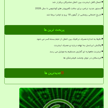
اتصال کامل اینترنت بین الملل مشترکان برقرار شد
دستور جدید ترامپ برای ساخت کامپیوتر های کوانتومی تا سال 2028
تاریخ احتمالی رونمایی از آیفون 18 پرو و اولترا برملا شد
پربحث ترین ها
دقیقا به اندازه مصرف ترافیک بین الملل از حجم بسته کسر می شود
واکنش ایرانسل به ابهام درباره ی مصرف اینترنت
اینترنت ماهواره ای آمازون مستقیم به موبایل می رسد
خردسالان در تونل وحشت فیلترشکن ها
جدیدترین ها