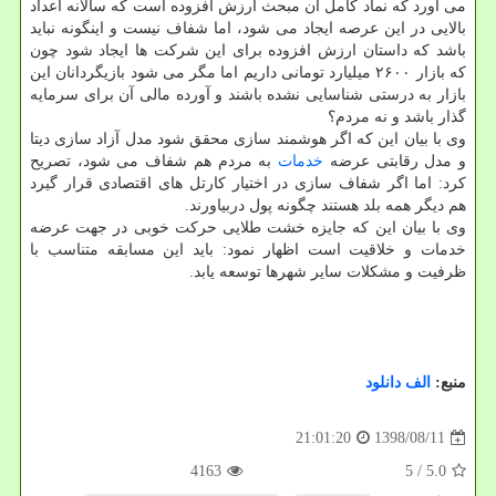
می آورد كه نماد كامل آن مبحث ارزش افزوده است كه سالانه اعداد
بالایی در این عرصه ایجاد می شود، اما شفاف نیست و اینگونه نباید
باشد كه داستان ارزش افزوده برای این شركت ها ایجاد شود چون
كه بازار ۲۶۰۰ میلیارد تومانی داریم اما مگر می شود بازیگردانان این
بازار به درستی شناسایی نشده باشند و آورده مالی آن برای سرمایه
گذار باشد و نه مردم؟
وی با بیان این كه اگر هوشمند سازی محقق شود مدل آزاد سازی دیتا
و مدل رقابتی عرضه
خدمات
به مردم هم شفاف می شود، تصریح
كرد: اما اگر شفاف سازی در اختیار كارتل های اقتصادی قرار گیرد
هم دیگر همه بلد هستند چگونه پول دربیاورند.
وی با بیان این كه جایزه خشت طلایی حركت خوبی در جهت عرضه
خدمات و خلاقیت است اظهار نمود: باید این مسابقه متناسب با
ظرفیت و مشكلات سایر شهرها توسعه یابد.
منبع:
الف دانلود
1398/08/11
21:01:20
4163
/ 5
5.0