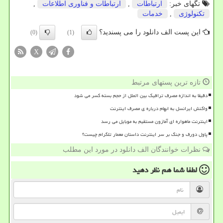
تگهای خبر:
ارتباطات
,
ارتباطات و فناوری اطلاعات
,
تكنولوژی
,
خدمات
این پست الف دانلود را می پسندید؟
(0)
(1)
X
تازه ترین پستهای مرتبط
دقیقا به اندازه مصرف ترافیک بین الملل از حجم بسته کسر می شود
واکنش ایرانسل به ابهام درباره ی مصرف اینترنت
اینترنت ماهواره ای آمازون مستقیم به موبایل می رسد
پاول دورف و جنگ بر سر اینترنت داستان معمار تلگرام چیست؟
نظرات خوانندگان الف دانلود در مورد این مطلب
لطفا شما هم
نظر دهید