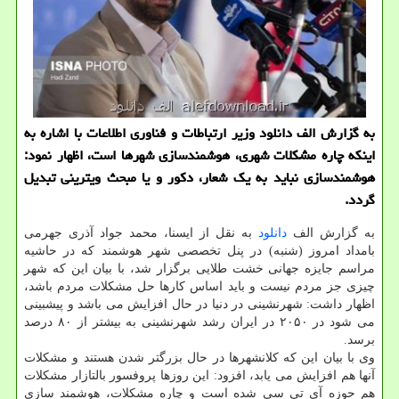
به گزارش الف دانلود وزیر ارتباطات و فناوری اطلاعات با اشاره به
اینكه چاره مشكلات شهری، هوشمندسازی شهرها است، اظهار نمود:
هوشمندسازی نباید به یك شعار، دكور و یا مبحث ویترینی تبدیل
گردد.
به گزارش الف
دانلود
به نقل از ایسنا، محمد جواد آذری جهرمی
بامداد امروز (شنبه) در پنل تخصصی شهر هوشمند كه در حاشیه
مراسم جایزه جهانی خشت طلایی برگزار شد، با بیان این كه شهر
چیزی جز مردم نیست و باید اساس كارها حل مشكلات مردم باشد،
اظهار داشت: شهرنشینی در دنیا در حال افزایش می باشد و پیشبینی
می شود در ۲۰۵۰ در ایران رشد شهرنشینی به بیشتر از ۸۰ درصد
برسد.
وی با بیان این كه كلانشهرها در حال بزرگتر شدن هستند و مشكلات
آنها هم افزایش می یابد، افزود: این روزها پروفسور بالتازار مشكلات
هم حوزه آی تی سی شده است و چاره مشكلات، هوشمند سازی