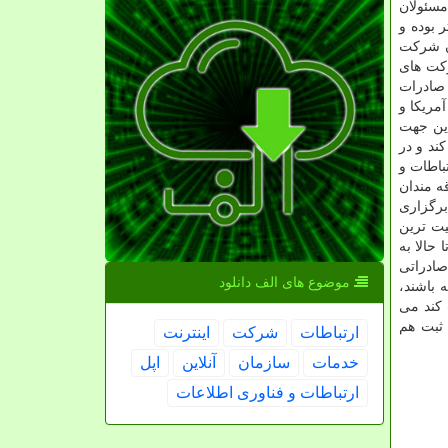
مسئولان
 بوده و
ان شرکت
رکت های
 صادرات
مریکا و
دین جهت
ی حوزه ICT در بازار کنیا حمایت کند و در
باطات و
ه مندان
برگزاری
یت ترین
حالا به
صادراتی
موضوع های الف دانلود
 باشند،
 کند می
 ثبت هم
ارتباطات
شركت
اینترنت
خدمات
سازمان
آنلاین
اپل
ارتباطات و فناوری اطلاعات