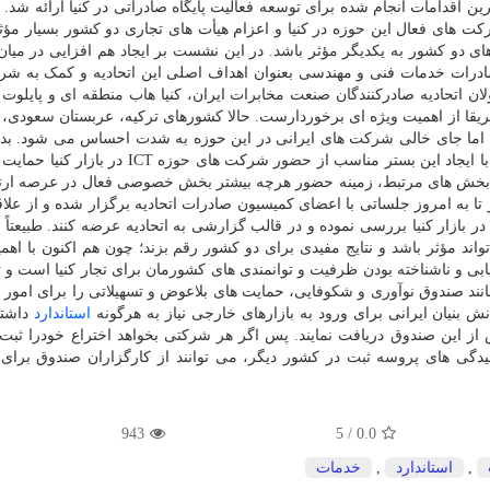
ن اقدامات انجام شده برای توسعه فعالیت پایگاه صادراتی در کنیا ارائه شد. 
کت های فعال این حوزه در کنیا و اعزام هیأت های تجاری دو کشور بسیار مؤثر
ی دو کشور به یکدیگر مؤثر باشد. در این نشست بر ایجاد هم افزایی در می
درات خدمات فنی و مهندسی بعنوان اهداف اصلی این اتحادیه و کمک به ش
ولان اتحادیه صادرکنندگان صنعت مخابرات ایران، کنیا هاب منطقه ای و پایلوت
ا از اهمیت ویژه ای برخوردارست. حالا کشورهای ترکیه، عربستان سعودی، آ
د اما جای خالی شرکت های ایرانی در این حوزه به شدت احساس می شود. ب
اتحادیه صادرکنندگان صنعت مخابرات ایران آمادگی دارد تا با ایجاد این بستر مناسب از حضور شرکت ها
دیگر بخش های مرتبط، زمینه حضور هرچه بیشتر بخش خصوصی فعال در عرصه ارت
ز تا به امروز جلساتی با اعضای کمیسیون صادرات اتحادیه برگزار شده و از علاق
در بازار کنیا بررسی نموده و در قالب گزارشی به اتحادیه عرضه کنند. طبیعتاً 
ؤثر باشد و نتایج مفیدی برای دو کشور رقم بزند؛ چون هم اکنون با اهم
ابی و ناشناخته بودن ظرفیت و توانمندی های کشورمان برای تجار کنیا است و تا 
ند صندوق نوآوری و شکوفایی، حمایت های بلاعوض و تسهیلاتی را برای امور 
ش بنیان ایرانی برای ورود به بازارهای خارجی نیاز به هرگونه
استاندارد
داشته
ض از این صندوق دریافت نمایند. پس اگر هر شرکتی بخواهد اختراع خودرا ثبت
چیدگی های پروسه ثبت در کشور دیگر، می توانند از کارگزاران صندوق برای
943
/ 5
0.0
,
استاندارد
,
خدمات