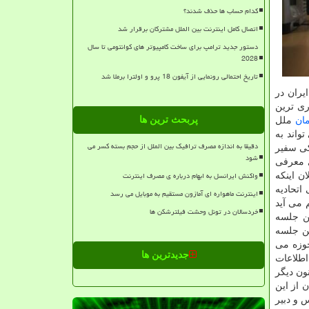
کدام حساب ها حذف شدند؟
اتصال کامل اینترنت بین الملل مشترکان برقرار شد
دستور جدید ترامپ برای ساخت کامپیوتر های کوانتومی تا سال
2028
تاریخ احتمالی رونمایی از آیفون 18 پرو و اولترا برملا شد
یران در
ا بعنوان تجاری ترین
پربحث ترین ها
ان
ملل
واند به
دقیقا به اندازه مصرف ترافیک بین الملل از حجم بسته کسر می
کی سفیر
شود
ی معرفی
واکنش ایرانسل به ابهام درباره ی مصرف اینترنت
ن اینکه
ادراتی اتحادیه
اینترنت ماهواره ای آمازون مستقیم به موبایل می رسد
 می آید
خردسالان در تونل وحشت فیلترشکن ها
ال چندین جلسه
م، دومین جلسه
ن حوزه می
جدیدترین ها
اطلاعات
ون دیگر
 از این
 و دبیر