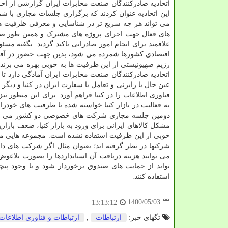
اتحادیه صادرکنندگان صنعت مخابرات ایران گزارشی از آخری
این اتحادیه عنوان کردند که برگزاری جلسات مجازی با شر
می تواند هر چه سریع تر در شناسایی و معرفی ظرفیت ها
های فعال جهت اجرای پروژه های مشترک و همین طور صا
علاقمند برای انجام امور صادراتی تاکید گردید. بگفته مسئ
اقتصادی کشورها شمرده می شود، بدین جهت حضور در آفریق
رژیم صهیونیستی از این ظرفیت ها به خوبی بهره می برن
عین حال با رایزنی و تعامل با سفارت ایران در کنیا و 
فناوری اطلاعات را در کنیا فراهم آورد. برای این منظور نی
به فعالیت در بازار کنیا خواسته شده تا ظرفیت های خودرا 
دومین جلسه مجازی شرکت های خصوصی دو کشور می تواند م
مشکل کالاهای ایرانی برای ورود به بازار کنیا، ضعف بازاری
خوبی از این ظرفیت استفاده نشده است. مجموعه هایی مان
شرکتها در نظر گرفته اند؛ بعنوان مثال اگر شرکت های دان
می توانند هزینه دریافت آن استانداردها را بصورت بلاعو
تواند از حمایت های صندوق برخوردار شود و با وجود پی
استفاده کنند.
1400/05/03
13:13:12
تگهای خبر:
ارتباطات
,
ارتباطات و فناوری اطلاعات