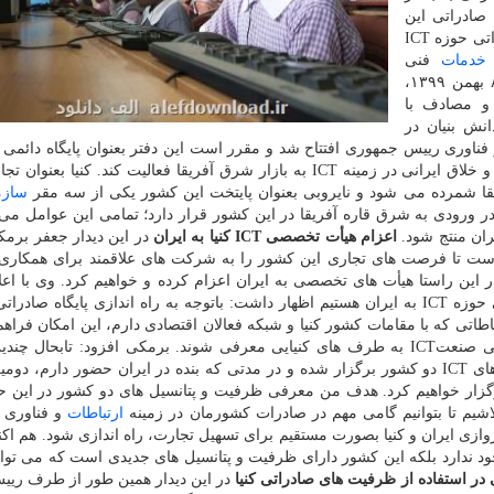
 صادراتی این
اتحادیه در کنیا، راهکارهای مختلف رسیدن به اهداف صادراتی حوزه ICT
ن
خدمات
فنی
مهندسی، مشاوران و پیمانکاران صنعت مخابرات ایران ۸ بهمن ۱۳۹۹،
 و مصادف با
ش بنیان در
فناوری رییس جمهوری افتتاح شد و مقرر است این دفتر بعنوان پایگاه دائمی ا
کنیا برای تسهیل صادرات محصولات و خدمات دانش بنیان و خلاق ایرانی در زمینه ICT به بازار شرق آفریقا فعالیت کند. کنی
یقا شمرده می شود و نایروبی بعنوان پایتخت این کشور یکی از سه مقر
سازم
در ورودی به شرق قاره آفریقا در این کشور قرار دارد؛ تمامی این عوامل می ت
ران منتج شود.
اعزام هیأت تخصصی ICT کنیا به ایران
در این دیدار جعفر برم
د است تا فرصت های تجاری این کشور را به شرکت های علاقمند برای همکار
ر این راستا هیأت های تخصصی به ایران اعزام کرده و خواهیم کرد. وی با اعلا
درحال هماهنگی و برنامه ریزی برای اعزام هیأت تخصصی حوزه ICT به ایران هستیم اظهار داشت: باتوجه به راه اندازی پایگاه ص
باطاتی که با مقامات کشور کنیا و شبکه فعالان اقتصادی دارم، این امکان فراهم
تا ضمن ارائه ظرفیت های کشور، این اتحادیه و بطور کلی صنعتICT به طرف های کنیایی معرفی شوند. برمکی افزود: تابح
مجازی با اتحادیه داشتم و جلسه ای نیز با حضور شرکت های ICT دو کشور برگزار شده و در مدتی که بنده در ایران حضور دار
ال در زمینه ICT دو کشور را برگزار خواهیم کرد. هدف من معرفی ظرفیت و پتانسیل های دو کشور در ای
تلاشیم تا بتوانیم گامی مهم در صادرات کشورمان در زمینه
ارتباطات
و فناوری 
ازی ایران و کنیا بصورت مستقیم برای تسهیل تجارت، راه اندازی شود. هم اکن
جود ندارد بلکه این کشور دارای ظرفیت و پتانسیل های جدیدی است که می توان
ر استفاده از ظرفیت های صادراتی کنیا
در این دیدار همین طور از طرف رییس