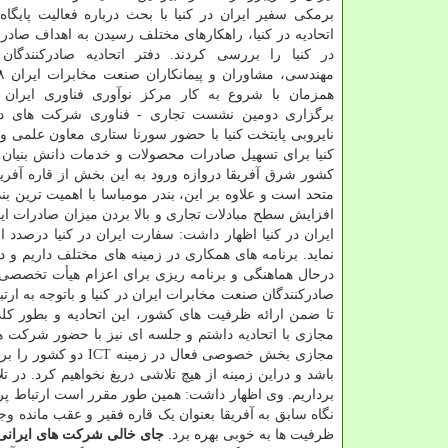
برمکی سفیر ایران در کنیا با بحث درباره فعالیت پایگاه
در کنیا را بررسی کردند. دفتر اتحادیه صادرکنندگا
همزمان با شروع به کار مرکز نوآوری فناوری ایران
برگزاری دومین نشست تجاری - فناوری شرکت های دان
نایروبی پایتخت کنیا با حضور سورنا ستاری معاون علمی و 
کشور شرق آفریقا دروازه ورود به این بخش از قاره آفر
متحد است و علاوه بر این، بندر مومباسا با اهمیت ترین بن
افزایش سطح مبادلات تجاری و بالا بردن میزان صادرات ای
ایران در کنیا اظهار داشت: سفارت ایران در کنیا درصد
نماید. برنامه های همکاری در زمینه های مختلف داریم و د
صادرکنندگان صنعت مخابرات ایران در کنیا و باتوجه به ارت
مجازی بخش خصوصی فع
باشد و دراین زمینه از هیچ تلاشی دریغ نخواهیم کرد. در 
برداریم. وی اظهار داشت: همین طور مقرر است ارتباط پرو
نگاه سابق به آفریقا بعنوان یک قاره فقیر و عقب مانده و
ظرفیت ها به خوبی بهره برد.
جای خالی شرکت های ایرانی د