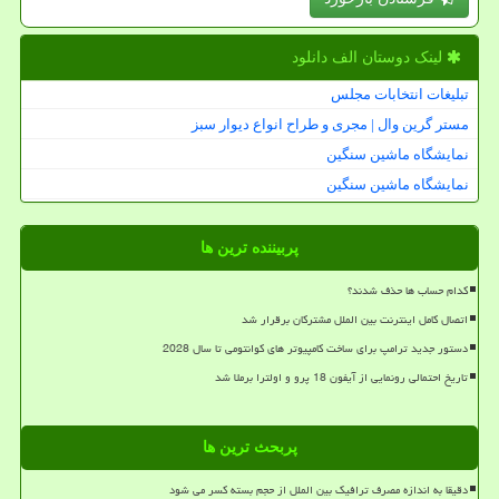
لینک دوستان الف دانلود
تبلیغات انتخابات مجلس
مستر گرین وال | مجری و طراح انواع دیوار سبز
نمایشگاه ماشین سنگین
نمایشگاه ماشین سنگین
پربیننده ترین ها
کدام حساب ها حذف شدند؟
اتصال کامل اینترنت بین الملل مشترکان برقرار شد
دستور جدید ترامپ برای ساخت کامپیوتر های کوانتومی تا سال 2028
تاریخ احتمالی رونمایی از آیفون 18 پرو و اولترا برملا شد
پربحث ترین ها
دقیقا به اندازه مصرف ترافیک بین الملل از حجم بسته کسر می شود