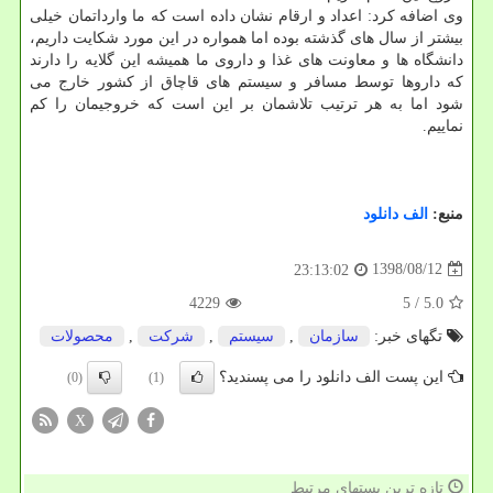
وی اضافه كرد: اعداد و ارقام نشان داده است كه ما وارداتمان خیلی
بیشتر از سال های گذشته بوده اما همواره در این مورد شكایت داریم،
دانشگاه ها و معاونت های غذا و داروی ما همیشه این گلایه را دارند
كه داروها توسط مسافر و سیستم های قاچاق از كشور خارج می
شود اما به هر ترتیب تلاشمان بر این است كه خروجیمان را كم
نماییم.
منبع:
الف دانلود
1398/08/12
23:13:02
4229
/ 5
5.0
تگهای خبر:
سازمان
,
سیستم
,
شركت
,
محصولات
این پست الف دانلود را می پسندید؟
(0)
(1)
X
تازه ترین پستهای مرتبط