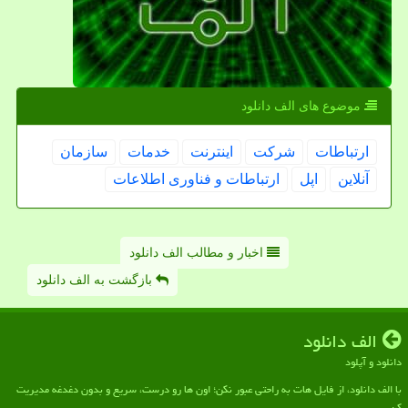
موضوع های الف دانلود
ارتباطات
شركت
اینترنت
خدمات
سازمان
آنلاین
اپل
ارتباطات و فناوری اطلاعات
اخبار و مطالب الف دانلود
بازگشت به الف دانلود
الف دانلود
دانلود و آپلود
با الف دانلود، از فایل هات به راحتی عبور نکن؛ اون ها رو درست، سریع و بدون دغدغه مدیریت
کن