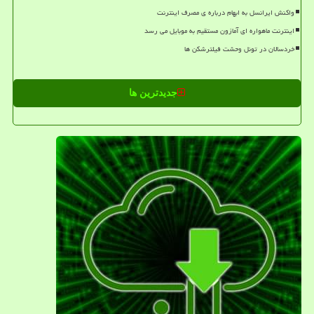
واکنش ایرانسل به ابهام درباره ی مصرف اینترنت
اینترنت ماهواره ای آمازون مستقیم به موبایل می رسد
خردسالان در تونل وحشت فیلترشکن ها
جدیدترین ها