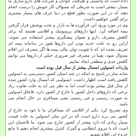
داده است كه پتانسیل و ظرفیت جوانان و شركت های دارو سازی ما
بسیار، بیشتر است به شرطی كه مسؤلان كار خویش را درست انجام
دهند كه در این صورت بطور قطع در دنیا حرف های بسیار بیشتری
برای گفتن خواهیم داشت.
وی در مورد ورود این فرآورده ها به بازار و تحت پوشش قرار گرفتن
بیمه اضافه كرد: اینها داروهای پروبیوتیك و اقلامی هستند كه برای
كاهش مصرف دارو و بعنوان پیشگیری بیشتر استفاده می شوند،
ازاین رو به علت جدید بودن این داروها هنوز در سامانه بیمه ای
تعریف نشده اند كه با تقویت توان مالی بیمه ها اگر مصرف این اقلام
متدوال شود، یقینا در مصرف غیر ضروری خیلی از داروها می توانیم
كاهش جدی و منطقی ایجاد نماییم.
واردات انسولین امسال بیشتر از سال قبل بوده است
شانه ساز در پاسخ به اینكه در چند استان كشور دسترسی به انسولین
كاهش یافته است اظهار داشت: انسولینی كه امسال وارد كشور شده
از سال قبل بیشتر بوده است اما به نظر می آید به علت تفاوت زیاد
نرخی كه داروهای داخل كشور با خارج از كشور دارد، قاچاق انسولین
به صورت رسمی و غیر رسمی یعنی مسافری در حال انجام می
باشد.
وی تصریح كرد: یكی از اقلامی كه مسافران ما با خود به خارج از
كشور می برند دارو است كه در این میان انسولین به علت قیمت
بسیار زیادی كه دارد بیشتر از كشور خارج می شود، ما تلاشمان این
است كه با نیروی انتظامی و گمرك كنترل بیشتری انجام دهیم تا مانع
خروج این اقلام شویم.