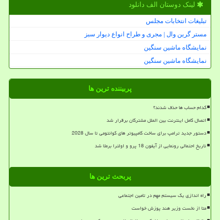
لینک دوستان الف دانلود
تبلیغات انتخابات مجلس
مستر گرین وال | مجری و طراح انواع دیوار سبز
نمایشگاه ماشین سنگین
نمایشگاه ماشین سنگین
پربیننده ترین ها
کدام حساب ها حذف شدند؟
اتصال کامل اینترنت بین الملل مشترکان برقرار شد
دستور جدید ترامپ برای ساخت کامپیوتر های کوانتومی تا سال 2028
تاریخ احتمالی رونمایی از آیفون 18 پرو و اولترا برملا شد
پربحث ترین ها
راه اندازی یک سیستم مهم در تامین اجتماعی
متا از نخست وزیر هند پوزش خواست