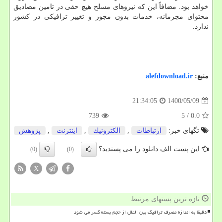
خواهد بود. مضافاً این که نیروهای مسلح هیچ حقی در تامین مصادیق
محتوای مجرمانه، خدمات بدون مجوز و تغییر ترافیکی در کشور
ندارد.
منبع:
alefdownload.ir
1400/05/09
21:34:05
739
/ 5
0.0
تگهای خبر:
ارتباطات
,
الكترونیك
,
اینترنت
,
پژوهش
این پست الف دانلود را می پسندید؟
(0)
(0)
X
تازه ترین پستهای مرتبط
دقیقا به اندازه مصرف ترافیک بین الملل از حجم بسته کسر می شود