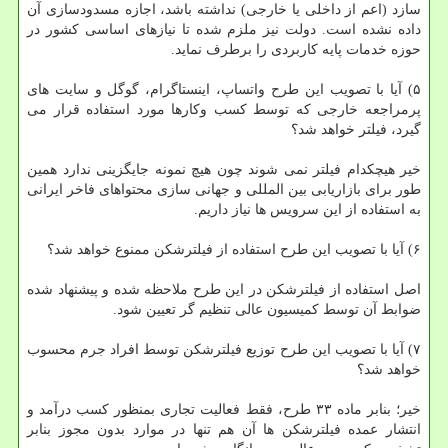
سازد (اعم از داخلی یا خارجی) نداشته باشد، اجازه مسدودسازی آن
داده نشده است. دولت نیز ملزم شده تا نیازهای اساسی کشور در
حوزه خدمات پایه کاربردی را برطرف نماید.
۵) آیا با تصویب این طرح واتساپ، اینستاگرام، گوگل و سایت های
پرمراجعه خارجی که توسط کسب وکارها مورد استفاده قرار می
گیرد، فیلتر خواهد شد؟
خیر هیچکدام فیلتر نمی شوند چون هیچ نمونه جایگزینی ندارد همین
طور برای بازاریابی بین المللی و جهانی سازی محتواهای فاخر ایرانی
به استفاده از این سرویس ها نیاز داریم.
۶) آیا با تصویب این طرح استفاده از فیلترشکن ممنوع خواهد شد؟
اصل استفاده از فیلترشکن در این طرح ملاحظه شده و پیشنهاد شده
ضوابط آن توسط کمیسیون عالی تنظیم گر تعیین شود.
۷) آیا با تصویب این طرح توزیع فیلترشکن توسط افراد جرم محسوب
خواهد شد؟
خیر؛ بنابر ماده ۳۳ طرح، فقط فعالیت تجاری بمنظور کسب درآمد و
انتشار عمده فیلترشکن ها آن هم تنها در موارد بدون مجوز بنابر