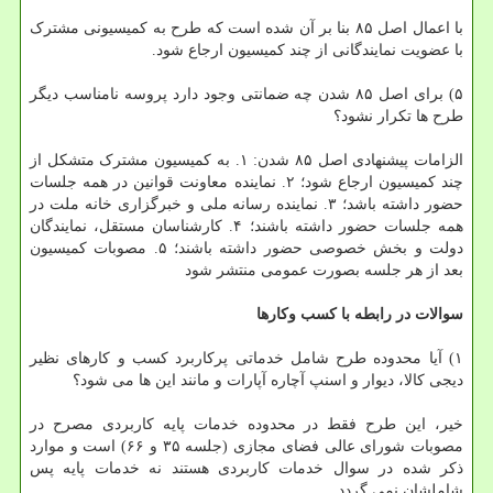
با اعمال اصل ۸۵ بنا بر آن شده است که طرح به کمیسیونی مشترک
با عضویت نمایندگانی از چند کمیسیون ارجاع شود.
۵) برای اصل ۸۵ شدن چه ضمانتی وجود دارد پروسه نامناسب دیگر
طرح ها تکرار نشود؟
الزامات پیشنهادی اصل ۸۵ شدن: ۱. به کمیسیون مشترک متشکل از
چند کمیسیون ارجاع شود؛ ۲. نماینده معاونت قوانین در همه جلسات
حضور داشته باشد؛ ۳. نماینده رسانه ملی و خبرگزاری خانه ملت در
همه جلسات حضور داشته باشند؛ ۴. کارشناسان مستقل، نمایندگان
دولت و بخش خصوصی حضور داشته باشند؛ ۵. مصوبات کمیسیون
بعد از هر جلسه بصورت عمومی منتشر شود
سوالات در رابطه با کسب وکارها
۱) آیا محدوده طرح شامل خدماتی پرکاربرد کسب و کارهای نظیر
دیجی کالا، دیوار و اسنپ آچاره آپارات و مانند این ها می شود؟
خیر، این طرح فقط در محدوده خدمات پایه کاربردی مصرح در
مصوبات شورای عالی فضای مجازی (جلسه ۳۵ و ۶۶) است و موارد
ذکر شده در سوال خدمات کاربردی هستند نه خدمات پایه پس
شاملشان نمی گردد.