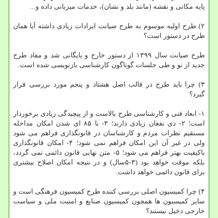
پایه مکانی و نقشه (مانند بلد و نشان)، خدمات میزبانی داده و...
۲) طرح اولیه موسوم به طرح صیانت ایرادات زیادی داشته آیا همان
طرح در دستور است؟
طرح صیانت سال ۱۳۹۹ از دستور خارج و بایگانی شد و مفاد طرح
جدید از نو و طی جلسات گوناگون کارشناسی بازنویسی شده است.
۳) چرا باید طرح در قالب اصل هشتاد و پنجم مورد بررسی قرار
گیرد؟
۱- ابعاد فنی و کارشناسی طرح بالاست و از پیچیدگی زیادی برخوردار
است؛ ۲- ذی نفعان زیادی دارند؛ ۳- با ۸۵ ای شدن امکان مداخله
مستقیم نظرات مردم و کارشناسان در قانونگذاری فراهم می شود
ولی در غیر آن این امکان فراهم نمی شود؛ ۴- امکان قانونگذاری
باکیفیت بهتر فراهم می شود؛ ۵- متن نهایی قانون دائمی نمی گردد،
بلکه موقت خواهد بود (۳-۵سال) و در نتیجه امکان اصلاح بیشتری
برای قانون دائمی خواهد داشت.
۴) چرا کمیسیون اصلی بررسی کننده طرح کمیسیون فرهنگی است و
سایر کمیسیون ها همچون کمیسیون صنایع و امنیت ملی و سیاست
خارجی دخیل نیستند؟