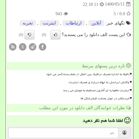
1400/05/11
22:18:11
943
/ 5
0.0
تگهای خبر:
آنلاین
,
ارتباطات
,
اینترنت
,
تجربه
این پست الف دانلود را می پسندید؟
(0)
(0)
X
تازه ترین پستهای مرتبط
دقیقا به اندازه مصرف ترافیک بین الملل از حجم بسته کسر می شود
واکنش ایرانسل به ابهام درباره ی مصرف اینترنت
اینترنت ماهواره ای آمازون مستقیم به موبایل می رسد
خردسالان در تونل وحشت فیلترشکن ها
نظرات خوانندگان الف دانلود در مورد این مطلب
لطفا شما هم
نظر دهید