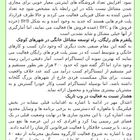
نمود: افزایش تعداد فروشگاه های اینترنتی معیار خوبی برای مجازی
شدن مشاغل نیست بلکه در این رابطه باید مشخص شود چه تعداد
تامین کننده به شکل فیزیکی فعالیت می کردند و حالا طرف قرارداد
پلت فرم هایی هستند که جدید به وجود آمده و به شکل B۲B (خرده
فروش ها) و B۲C (عمده فروش ها) فعالیت می نمایند، اما آمارگیری
از آنها خیلی مشکل و شاید نشدنی است.
پلتفرم های رایگان، راه توسعه مشاغل خانگی در شهرهای کوچک
به گفته این مقام صنفی بحث دیگری که وجود دارد کسب و کارهای
خانگی و متوسط است که در بستر پلت فرم های رایگان فعالیت می
نمایند که بهترین نمونه آن اینستاگرام است. آمار دقیقی دراین زمینه
وجود ندارد اما اگر گفته شود که حدود ۳۰۰ هزار نفر بطور مستقیم و
غیر مستقیم از اینستاگرام کسب درآمد می کنند عدد خلاف واقعیت
نیست. برای مثال ممکنست فردی خارج از شهرهای بزرگ گلخانه
داشته باشد، اما بوسیله اینستاگرام کسب وکار خودرا گسترش و به
مشتریان بیشتری مشاوره و محصول ارائه نماید.
هشدار نسبت به فعالیت در وب تاریک
اعتدال مهر در ادامه با اشاره به اقدامات قبلی مشابه در بخش
فیلترینگ یا ماهواره که دسترسی به برخی برنامه ها و وسایل محدود
شد، اشاره کرد: با این محدود سازی ها در نهایت وضعیت قبلی در یک
فضای غیر رسمی پیدا کرد و افرادی که در این عرصه ها نفع می
بردند، با برچسب خلافکار یا فعالیت غیرقانونی کارشان را ادامه دادند.
وی با اشاره به شروع فعالیت کارگروه مصادیق مجرمانه از دهه ۸۰
اظهار نمود: خیلی از کسب وکارها از تصمیم گیری های این کارگروه