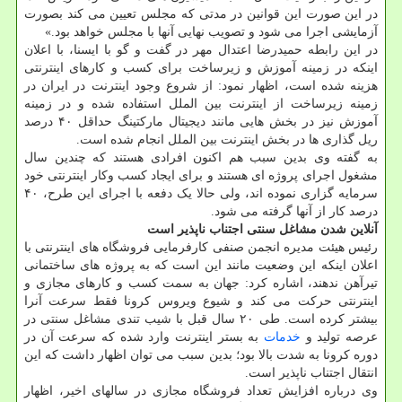
در این صورت این قوانین در مدتی که مجلس تعیین می کند بصورت
آزمایشی اجرا می شود و تصویب نهایی آنها با مجلس خواهد بود.»
در این رابطه حمیدرضا اعتدال مهر در گفت و گو با ایسنا، با اعلان
اینکه در زمینه آموزش و زیرساخت برای کسب و کارهای اینترنتی
هزینه شده است، اظهار نمود: از شروع وجود اینترنت در ایران در
زمینه زیرساخت از اینترنت بین الملل استفاده شده و در زمینه
آموزش نیز در بخش هایی مانند دیجیتال مارکتینگ حداقل ۴۰ درصد
ریل گذاری ها در بخش اینترنت بین الملل انجام شده است.
به گفته وی بدین سبب هم اکنون افرادی هستند که چندین سال
مشغول اجرای پروژه ای هستند و برای ایجاد کسب وکار اینترنتی خود
سرمایه گزاری نموده اند، ولی حالا یک دفعه با اجرای این طرح، ۴۰
درصد کار از آنها گرفته می شود.
آنلاین شدن مشاغل سنتی اجتناب ناپذیر است
رئیس هیئت مدیره انجمن صنفی کارفرمایی فروشگاه های اینترنتی با
اعلان اینکه این وضعیت مانند این است که به پروژه های ساختمانی
تیرآهن ندهند، اشاره کرد: جهان به سمت کسب و کارهای مجازی و
اینترنتی حرکت می کند و شیوع ویروس کرونا فقط سرعت آنرا
بیشتر کرده است. طی ۲۰ سال قبل با شیب تندی مشاغل سنتی در
عرصه تولید و
خدمات
به بستر اینترنت وارد شده که سرعت آن در
دوره کرونا به شدت بالا بود؛ بدین سبب می توان اظهار داشت که این
انتقال اجتناب ناپذیر است.
وی درباره افزایش تعداد فروشگاه مجازی در سالهای اخیر، اظهار