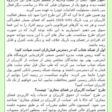
لطمه دیدند و هیچ یک از مسئولان قبلی که حالا در مناصب دیگر فعال
می باشند، مسئولیت اقدامات خودرا به عهده نمی گیرند.
وی همین طور ادعا کرد که اگر این طرح اجرا شود باید منتظر فعالیت
کاربران در وب تاریک (dark web) باشیم که فضای بسیار خطرناکی
است و هر چه به کارهای غیرقانونی دامن بزنیم افراد را به این فضا
سوق می دهیم. امیدواریم به این نکته توجه گردد که در صورت
اجرای طرح ممکنست طی سال های آتی با این پدیده مواجه شویم
که افرادی در فضای وب تاریک خلاف کنند و دیگر تحت کنترل و قابل
رصد نباشند.
اول از شبکه شتاب که در دسترس قماربازان است صیانت کنید!
به گفته رییس هیئت مدیره انجمن صنفی کارفرمایی فروشگاه های
اینترنتی، بهتر بود نمایندگان مجلس پیش از صیانت از کاربران از
شبکه شتاب صیانت می کردند که طی سال قبل تمام سایت های
قمار به آن دسترسی داشتند و بوسیله شبکه رسمی بانکی کشور پول
خودرا جابجا می کردند. چگونه ممکنست در زمینه اجرا نتوانیم از
شبکه بانکی رسمی کشور محافظت نماییم، اما می خواهیم از تک تک
کاربران صیانت کنیم؟
طرح "صیانت کاربران در فضای مجازی" چیست؟
در طرح "صیانت از حقوق کاربران و خدمات پایه کاربردی فضای
مجازی" که حالا با نام "صیانت از کاربران در فضای مجازی" شناخته
می شود، کمیسیون عالی تنظیم مقررات که بر طبق مصوبه جلسه
هشتم شورای عالی فضای مجازی بوجود آمد، بمنظور اجرای مصوبات