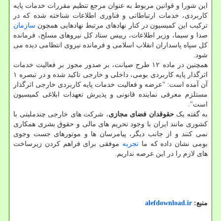
این شورا و قوانین مربوط به عنوان مرجع تنظیم مقررات خدمات پایه
کاربردی، خدمات ارتباطاتی و فناوری اطلاعات شناخته شده که در
ترکیب این کمیسیون در کنار نهادهای مرتبط نهادهایی همچون
سازمان
صدا و سیما، وزیر اطلاعات، رییس ستاد کل نیروهای مسلح، فرمانده
کل سپاه پاسداران انقلاب اسلامی و فرمانده نیروی انتظامی دیده می
شود.
همچنین در ماده ۱۲ طرح صیانت، بر صدور مجوز بر فعالیت خدمات
اثرگذار پایه کاربردی بومی، داخلی و خارجی تاکید شده و در تبصره ۱
آن آمده است: "عرضه و فعالیت خدمات پایه کاربردی خارجی اثرگذار
مستلزم معرفی نماینده قانونی و پذیرش تعهدات ابلاغی کمیسیون
است".
به گفته یک
حقوقدان فضای مجازی
، شرکت های خارجی چندملیتی با
کشوری مانند ایران با وجود تحریم های مالی و حقوق بشری همکاری
نمی کنند و از جانب دیگر، پیامرسان ها و موتورهای جست وجوی
بومی نشان داده که ما
تجربه
موفقی برای فراهم کردن زیرساخت
های لازم را در این عرصه نداریم.
منبع:
alefdownload.ir