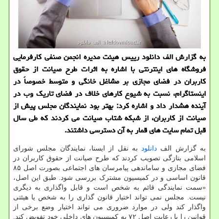
به گزارش الف دانلود رییس هیئت مدیره انجمن صنفی کارفرمایی
فروشگاه های اینترنتی با اشاره به اثرات طرح صیانت از حقوق
کاربران در فضای مجازی بر مشاغل خانگی و متوسط خصوصاً در
اینستاگرام، نسبت به شیوع کارهای خلاف در فضای تاریک وب در
آینده هشدار داد و اشاره کرد: بهتر بود نمایندگان مجلس پیش از
صیانت از کاربران، از شبکه شتاب صیانت می کردند که طی سال
قبل تمام سایت های قمار به آن دسترسی داشتند.
به گزارش الف
دانلود
به نقل از ایسنا، نمایندگان مجلس شورای
اسلامی بتازگی تصویب کردند که طرح صیانت از حقوق کاربران در
فضای مجازی و ساماندهی پیامرسان های اجتماعی بصورت اصل ۸۵
قانون اساسی و در کمیسیون مشترک بررسی شود. طبق این اصل،
«سمت نمایندگی قائم به شخص است و قابل واگذاری به دیگری
نیست. مجلس نمی تواند اختیار قانون گذاری را به شخص یا هیئتی
واگذار کند ولی در موارد ضروری می تواند اختیار وضع برخی از
قوانین را با رعایت اصل ۷۲ به کمیسیون های داخلی خود تفویض کند.