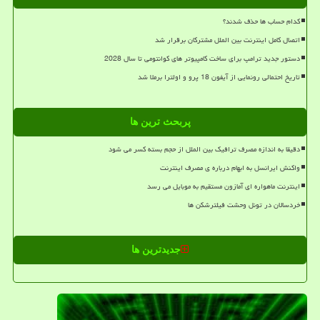
کدام حساب ها حذف شدند؟
اتصال کامل اینترنت بین الملل مشترکان برقرار شد
دستور جدید ترامپ برای ساخت کامپیوتر های کوانتومی تا سال 2028
تاریخ احتمالی رونمایی از آیفون 18 پرو و اولترا برملا شد
پربحث ترین ها
دقیقا به اندازه مصرف ترافیک بین الملل از حجم بسته کسر می شود
واکنش ایرانسل به ابهام درباره ی مصرف اینترنت
اینترنت ماهواره ای آمازون مستقیم به موبایل می رسد
خردسالان در تونل وحشت فیلترشکن ها
جدیدترین ها