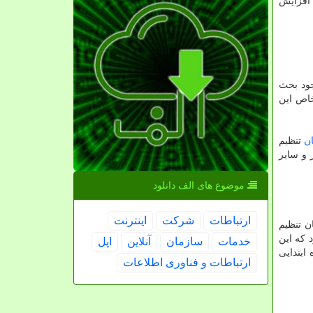
 افزایش
جود بحث
خاص این
ن
تنظیم
 و سایر
موضوع های الف دانلود
ارتباطات
شركت
اینترنت
ن تنظیم
 که این
خدمات
سازمان
آنلاین
اپل
 چهار ماه ابتدایی
ارتباطات و فناوری اطلاعات