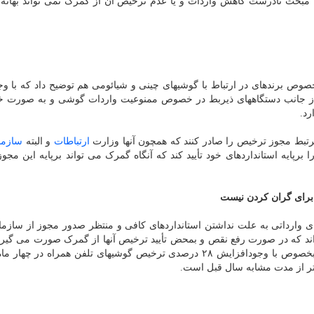
مبحث نادرست کاهش واردات و یا عدم ترخیص آن از گمرک نمی تواند بهانه
صوص برندهای در ارتباط با گوشیهای چینی و شیائومی هم توضیح داد که با و
ای از جانب دستگاههای ذیربط در خصوص ممنوعیت واردات گوشی و به صورت 
رد.
رتبط مجوز ترخیص را صادر کنند که همچون آنها وزارت
ارتباطات
و البته
سازما
برپایه استانداردهای خود تأیید کند که آنگاه گمرک می تواند برپایه این مجوز
برای گران کردن نیست
 وارداتی به علت نداشتن استانداردهای کافی و منتظر صدور مجوز از سازما
 اند که در صورت رفع نقص و بمحض تأیید ترخیص آنها از گمرک صورت می گیرد
مورد جدیدی نیست که عامل افزایش قیمت گوشی باشد بخصوص با وجودافزایش ۲۸ درصدی ترخیص گوشیهای تلفن همراه در