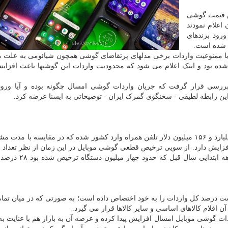
یش قیمت گوشی
اعلام نمودند
ورود برندهای
ی شده است.
با ممنوعیت واردات برخی مدلهای پرتقاضای گوشی همچون شیائومی به علت 
ه بود و اینک اعلام می شود که محدودیت واردات این گوشیها باعث افزا
ررسی قرار گرفت که جریان واردات گوشی امسال چگونه بوده و آیا ورو
ین رابطه لطیفی - سخنگوی گمرک ایران - توضیحاتی به ایسنا عرضه کرد.
طبق اعلام وی، در چهار ماهه ابتدایی سالجاری حدود یک میلیارد و ۱۵۶ میلیون دلار تلفن همراه وارد کشور شده که در مقایسه با
ی و ۵۰ درصد از نظر وزنی افزایش دارد. از سویی ترخیص قطعی گوشی موبایل در این زمان از نظر تعداد
بوده که در مقایسه با چهار ماهه ابتدایی سال قب
ت درصد کل واردات را به خود اختصاص داده است؛ به صورتی که در میان تمام
 اقلام کالاهای اساسی و سایر کالاها قرار می گیرد.
 گوشی موبایل امسال افزایش پیدا کرده و عرضه آن به بازار هم با عنایت ب