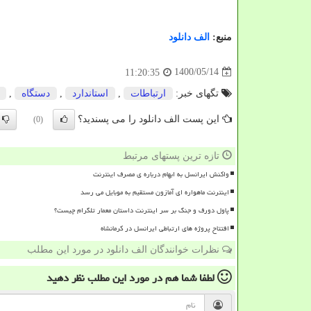
منبع:
الف دانلود
1400/05/14
11:20:35
تگهای خبر:
ارتباطات
,
استاندارد
,
دستگاه
,
این پست الف دانلود را می پسندید؟
(0)
تازه ترین پستهای مرتبط
واکنش ایرانسل به ابهام درباره ی مصرف اینترنت
اینترنت ماهواره ای آمازون مستقیم به موبایل می رسد
پاول دورف و جنگ بر سر اینترنت داستان معمار تلگرام چیست؟
افتتاح پروژه های ارتباطی ایرانسل در کرمانشاه
نظرات خوانندگان الف دانلود در مورد این مطلب
لطفا شما هم
در مورد این مطلب
نظر دهید