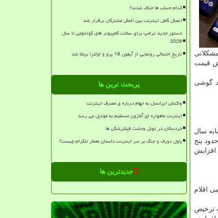
کدام حساب ها حذف شدند؟
اتصال کامل اینترنت بین الملل مشترکان برقرار شد
دستور جدید ترامپ برای ساخت کامپیوتر های کوانتومی تا سال
2028
تاریخ احتمالی رونمایی از آیفون 18 پرو و اولترا برملا شد
مشکلاتی
یش قیمت
د گوشی
پربحث ترین ها
واکنش ایرانسل به ابهام درباره ی مصرف اینترنت
اینترنت ماهواره ای آمازون مستقیم به موبایل می رسد
خردسالان در تونل وحشت فیلترشکن ها
 مدت مشابه سال
پاول دورف و جنگ بر سر اینترنت داستان معمار تلگرام چیست؟
 حدود پنج
ل که حدود چهار میلیون دستگاه ترخیص شده بود ۲۸ درصد افزایش
جدیدترین ها
ی اقلام
ه ترخیص