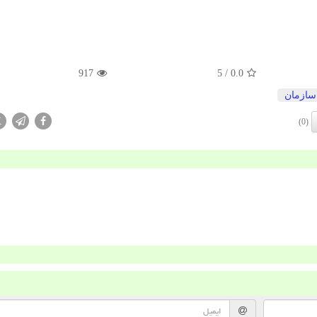
917
/ 5
0.0
سازمان
X
(0)