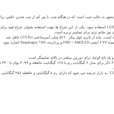
جهز به حالت شب است كه در هنگام شب یا نور كم از ثبت چندین عكس برا
همین طور برای افزایش نور سوژه می توان از دو چراغ LED استفاده نمود. یكی از این چراغ ها جهت استفاده بعنوان چراغ قو
نور ملایم تری برای تصاویر پرتره است.
یكر ۵۲۶۰ میلی آمپرساعتی CC9 Pro غافل شد.
ره نمود.
یك ناچ كوچك برای دوربین سلفی در بالای نمایشگر است.
این گوشی از فردا با
یك نشخه گران تر نیز موسوم به "CC9 Pro Premium Edition" به بازار عرضه می