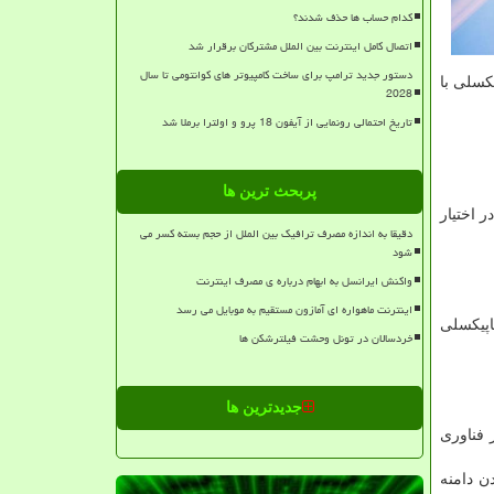
کدام حساب ها حذف شدند؟
اتصال کامل اینترنت بین الملل مشترکان برقرار شد
دستور جدید ترامپ برای ساخت کامپیوتر های کوانتومی تا سال
شامل یك لنز تله ۵ مگاپیكسلی x5، یك لنز تله ۱۲ مگاپیكسلی x2، لنز ۲۰ مگاپیكسلی با
2028
تاریخ احتمالی رونمایی از آیفون 18 پرو و اولترا برملا شد
پربحث ترین ها
 در اختیار
دقیقا به اندازه مصرف ترافیک بین الملل از حجم بسته کسر می
شود
واکنش ایرانسل به ابهام درباره ی مصرف اینترنت
اینترنت ماهواره ای آمازون مستقیم به موبایل می رسد
ین ۲۷ مگاپیكسلی كار می كند و اگر نور كافی موجود باشد، می توان از تمام قدرت ۱۰۸ مگاپیكسلی
خردسالان در تونل وحشت فیلترشکن ها
جدیدترین ها
ه مجهز كرده است و از فناوری
ویی Vlog برای به حداكثر رساندن دامنه