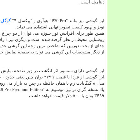
دینامیك است.
این گوشی نیز مانند "P30 Pro" هوآوی و "پیكسل ۴"
گوگل
م
نویز و بهبود كیفیت تصویر نهایی استفاده می نماید.
روشنایی محیط در نظر گرفته شده است و دیگری نیز دارای 
جدای از بحث دوربین كه شاخص ترین وجه این گوشی جدید است، نباید از باتری غول پ
از دیگر مشخصات این گوشی می توان به صفحه نمایش خمیده ۶.۴۷ اینچی FHD + AMOLED و پردازنده Snapdragon 730G اشا
این گوشی دارای سنسور اثر انگشت در زیر صفحه نمایش و 
مدل ۸ گیگابایت رم با همان حافظه در چین به بازار می رود.
۳۴۹۹ یوان یا ۵۰۰ دلار قیمت خواهد داشت.