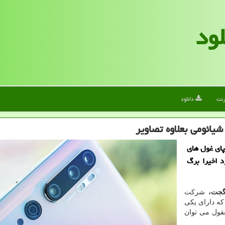
لود
رنت
دانلود
پای غول های
 اخیرا برگ
نگجت،
شركت
ی از تلفن هوشمند جدید خود موسوم به "CC9 Pro" كه دارای یكی
عقول می توان