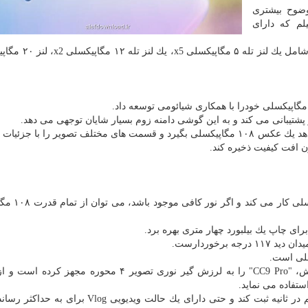
یض ۱۰۸ مگاپیكسلی وضوح بیشتری
یكسلی GFX 100 فوجی فیلم كه دارای
علاوه براین "CC9 Pro" چهار دوربین در پشت خود دارد كه 
اجازه می دهد یك عكس ۱۰۸ مگاپیكسلی بگیرد و قسمت های مختلف تصویر را با جزئیات
ن افت كیفیت ذخیره كند.
این دوربین بطور پیش فرض بعنوان یك دورب
ای چاپ یك بیلبورد چهار متری بهره برد.
شیائومی برای اطمینان كاربران از ثبت تصاویر بدون لرزش، "CC9 Pro" را به لرزش گیر نوری تصویر ۴ محور
این دوربین می تواند تصاویر آهسته را با سرعت ۹۶۰ فریم در ثانیه ثبت كند و حتی دارای یك حالت ویدی