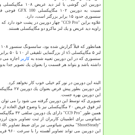
دوربین این گوشی با لنز دید عر
نسبت به دوربین ​​۱۰۲ مگاپ
سنسوری حدود ۱۵ برابر بزرگتر است، دارد.
زاویه دید عریض و یك لنز ماكرو دو مگاپیكسلی هستند.
همانطور كه قبلاً گزارش شده بود، سامسونگ سنسور ۱۰۸ مگاپیكسلی خودرا با همكاری شیائومی توسعه داد.
لنز ۵ مگاپیكسلی x5 از بزرگنمایی تلفیقی از ۱۰ تا ۵۰ برابر پشتیبانی می كند و به این گوشی دامنه زوم بسیار شایان توجهی می دهد.
سنسوری كه در این دوربین تعبیه شده به
كاربر
داشته باشد و بتواند هر قسمت را بعنوان یك تصویر جدا بدو
البته این دوربین در نور كم خیلی خوب كار نخواهد كرد.
این دوربین بهره جست.
تصویری كه توسط این دوربین گرفته می شود را می توان بر
لنز فوق عریض ۲۰ مگاپیكسلی نیز با وضوح فوق العاده از میدان دید ۱۱۷ درجه برخوردارست.
همین طور "CC9 Pro" دارای یك دوربین سلفی ۳۲ مگاپیكسلی است.
"ShootSteady" مختص شیائومی نیز برای ضبط تصاویر 4K استفاده می نماید.