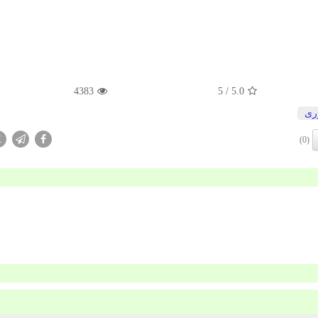
4383
/ 5
5.0
ری
X
(0)