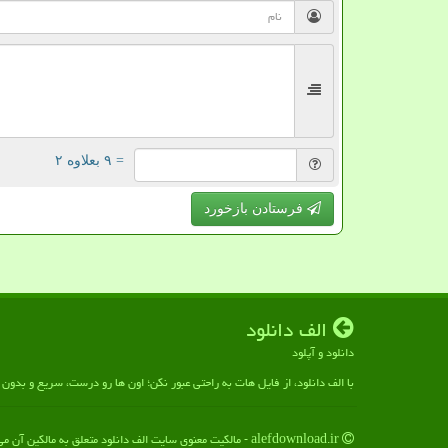
= ۹ بعلاوه ۲
فرستادن بازخورد
الف دانلود
دانلود و آپلود
با الف دانلود، از فایل هات به راحتی عبور نکن؛ اون ها رو درست، سریع و بدو
alefdownload.ir - مالکیت معنوی سایت الف دانلود متعلق به مالکین آن می باشد