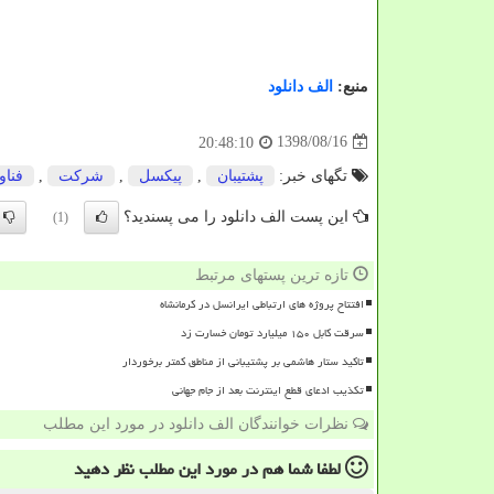
منبع:
الف دانلود
1398/08/16
20:48:10
تگهای خبر:
پشتیبان
,
پیكسل
,
شركت
,
فناو
این پست الف دانلود را می پسندید؟
(1)
تازه ترین پستهای مرتبط
افتتاح پروژه های ارتباطی ایرانسل در کرمانشاه
سرقت کابل ۱۵۰ میلیارد تومان خسارت زد
تاکید ستار هاشمی بر پشتیبانی از مناطق کمتر برخوردار
تکذیب ادعای قطع اینترنت بعد از جام جهانی
نظرات خوانندگان الف دانلود در مورد این مطلب
لطفا شما هم
در مورد این مطلب
نظر دهید