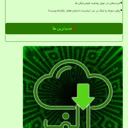
خردسالان در تونل وحشت فیلترشکن ها
پاول دورف و جنگ بر سر اینترنت داستان معمار تلگرام چیست؟
جدیدترین ها