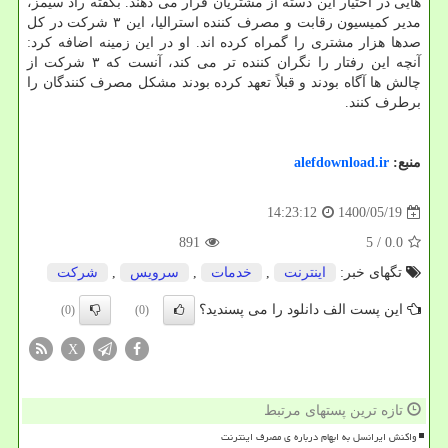
هایی در اختیار این دسته از مشتریان قرار می دهند. بگفته راد سیمز،
مدیر کمیسیون رقابت و مصرف کننده استرالیا، این ۳ شرکت در کل
صدها هزار مشتری را گمراه کرده اند. او در این زمینه اضافه کرد:
آنچه این رفتار را نگران کننده تر می کند، آنست که ۳ شرکت از
چالش ها آگاه بودند و قبلاً تعهد کرده بودند مشکل مصرف کنندگان را
برطرف کنند.
منبع:
alefdownload.ir
1400/05/19
14:23:12
891
/ 5
0.0
تگهای خبر:
اینترنت
,
خدمات
,
سرویس
,
شركت
این پست الف دانلود را می پسندید؟
(0)
(0)
X
تازه ترین پستهای مرتبط
واکنش ایرانسل به ابهام درباره ی مصرف اینترنت