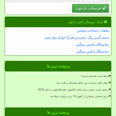
فرستادن بازخورد
لینک دوستان الف دانلود
تبلیغات انتخابات مجلس
مستر گرین وال | مجری و طراح انواع دیوار سبز
نمایشگاه ماشین سنگین
نمایشگاه ماشین سنگین
پربیننده ترین ها
کدام حساب ها حذف شدند؟
اتصال کامل اینترنت بین الملل مشترکان برقرار شد
دستور جدید ترامپ برای ساخت کامپیوتر های کوانتومی تا سال 2028
تاریخ احتمالی رونمایی از آیفون 18 پرو و اولترا برملا شد
پربحث ترین ها