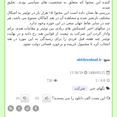
کننده این محتوا که متعلق به شخصیت های سیاسی بودند، تعلیق
شدند.
بررسی ها نشان داده است این محتوا ۱۵ هزار بار در توئیتر به اشکال
مختلف بازنشر شده و مشاهده آن در هند کماکان ممنوع می باشد، هر
چند در سایر نقاط جهان منعی در این حوزه وجود ندارد.
در سالهای اخیر کشمکش های زیادی بین توئیتر و مقامات هندی برای
وادار کردن این شرکت به تبعیت از قوانین هند رخ داده و در نهایت
توئیتر چند هفته قبل فردی را برای رسیدگی به این مورد در هند
انتخاب کرد تا مشمول جریمه و برخورد قضائی دولت نشود.
منبع:
alefdownload.ir
1400/05/25
13:58:59
720
/ 5
0.0
تگهای خبر:
شركت
این پست الف دانلود را می پسندید؟
(0)
(0)
X