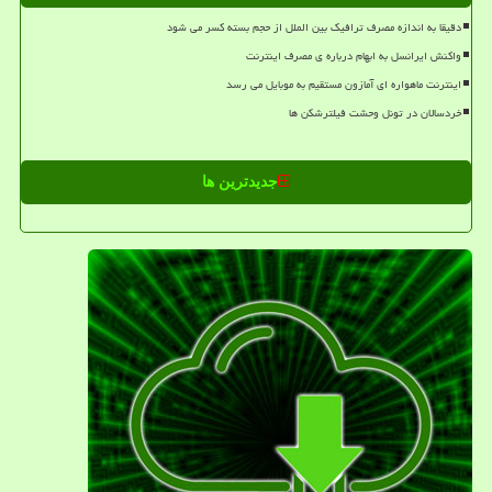
دقیقا به اندازه مصرف ترافیک بین الملل از حجم بسته کسر می شود
واکنش ایرانسل به ابهام درباره ی مصرف اینترنت
اینترنت ماهواره ای آمازون مستقیم به موبایل می رسد
خردسالان در تونل وحشت فیلترشکن ها
جدیدترین ها