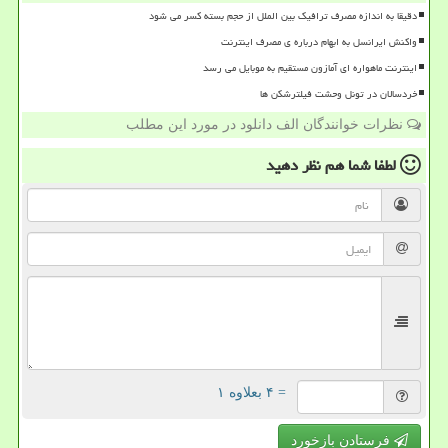
دقیقا به اندازه مصرف ترافیک بین الملل از حجم بسته کسر می شود
واکنش ایرانسل به ابهام درباره ی مصرف اینترنت
اینترنت ماهواره ای آمازون مستقیم به موبایل می رسد
خردسالان در تونل وحشت فیلترشکن ها
نظرات خوانندگان الف دانلود در مورد این مطلب
لطفا شما هم
نظر دهید
= ۴ بعلاوه ۱
فرستادن بازخورد