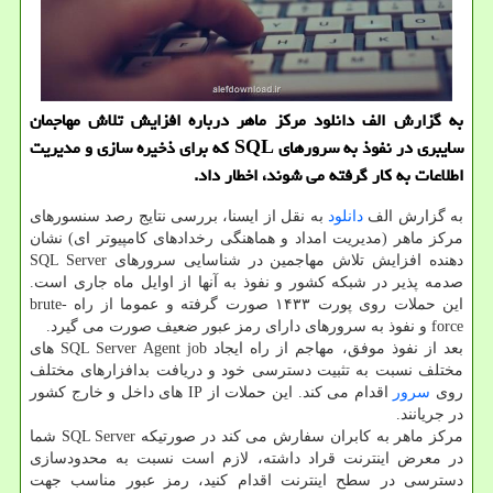
به گزارش الف دانلود مركز ماهر درباره افزایش تلاش مهاجمان
سایبری در نفوذ به سرورهای SQL كه برای ذخیره سازی و مدیریت
اطلاعات به كار گرفته می شوند، اخطار داد.
به گزارش الف
دانلود
به نقل از ایسنا، بررسی نتایج رصد سنسورهای
مركز ماهر (مدیریت امداد و هماهنگی رخدادهای كامپیوتر ای) نشان
دهنده افزایش تلاش مهاجمین در شناسایی سرورهای SQL Server
صدمه پذیر در شبكه كشور و نفوذ به آنها از اوایل ماه جاری است.
این حملات روی پورت ۱۴۳۳ صورت گرفته و عموما از راه brute-
force و نفوذ به سرورهای دارای رمز عبور ضعیف صورت می گیرد.
بعد از نفوذ موفق، مهاجم از راه ایجاد SQL Server Agent job های
مختلف نسبت به تثبیت دسترسی خود و دریافت بدافزارهای مختلف
روی
سرور
اقدام می كند. این حملات از IP های داخل و خارج كشور
در جریانند.
مركز ماهر به كابران سفارش می كند در صورتیكه SQL Server شما
در معرض اینترنت قراد داشته، لازم است نسبت به محدودسازی
دسترسی در سطح اینترنت اقدام كنید، رمز عبور مناسب جهت