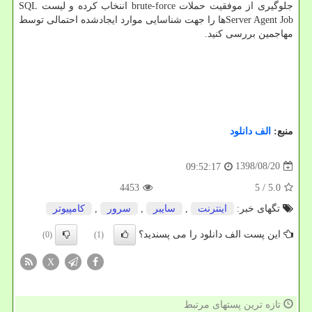
جلوگیری از موفقیت حملات brute-force اننخاب كرده و لیست SQL
Server Agent Jobها را جهت شناسایی موارد ایجادشده احتمالی توسط
مهاجمین بررسی كنید.
منبع:
الف دانلود
1398/08/20
09:52:17
4453
/ 5
5.0
تگهای خبر:
اینترنت
,
سایبر
,
سرور
,
كامپیوتر
این پست الف دانلود را می پسندید؟
(0)
(1)
X
تازه ترین پستهای مرتبط