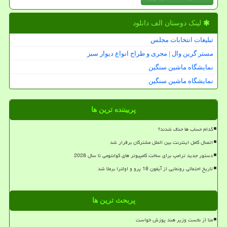
لینک دوستان الف دانلود
تبلیغات انتخابات مجلس
مستر گرین وال | مجری و طراح انواع دیوار سبز
نمایشگاه ماشین سنگین
نمایشگاه ماشین سنگین
پربیننده ترین ها
کدام حساب ها حذف شدند؟
اتصال کامل اینترنت بین الملل مشترکان برقرار شد
دستور جدید ترامپ برای ساخت کامپیوتر های کوانتومی تا سال 2028
تاریخ احتمالی رونمایی از آیفون 18 پرو و اولترا برملا شد
پربحث ترین ها
متا از نخست وزیر هند پوزش خواست