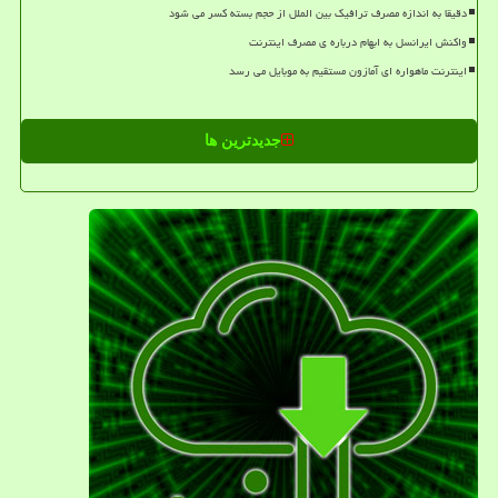
دقیقا به اندازه مصرف ترافیک بین الملل از حجم بسته کسر می شود
واکنش ایرانسل به ابهام درباره ی مصرف اینترنت
اینترنت ماهواره ای آمازون مستقیم به موبایل می رسد
جدیدترین ها