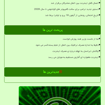
اتصال کامل اینترنت بین الملل مشترکان برقرار شد
دستور جدید ترامپ برای ساخت کامپیوتر های کوانتومی تا سال 2028
تاریخ احتمالی رونمایی از آیفون 18 پرو و اولترا برملا شد
پربحث ترین ها
متا از نخست وزیر هند پوزش خواست
دقیقا به اندازه مصرف ترافیک بین الملل از حجم بسته کسر می شود
واکنش ایرانسل به ابهام درباره ی مصرف اینترنت
اینترنت ماهواره ای آمازون مستقیم به موبایل می رسد
جدیدترین ها