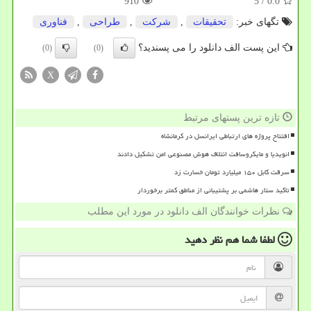
910
/ 5
0.0
تگهای خبر:
تحقیقات
,
شركت
,
طراحی
,
فناوری
این پست الف دانلود را می پسندید؟
(0)
(0)
X
تازه ترین پستهای مرتبط
افتتاح پروژه های ارتباطی ایرانسل در کرمانشاه
انویدیا و مایکروسافت ائتلاف هوش مصنوعی امن تشکیل دادند
سرقت کابل ۱۵۰ میلیارد تومان خسارت زد
تاکید ستار هاشمی بر پشتیبانی از مناطق کمتر برخوردار
نظرات خوانندگان الف دانلود در مورد این مطلب
لطفا شما هم
نظر دهید