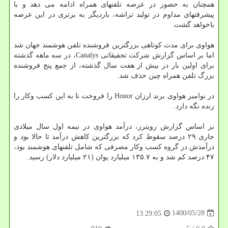
همچنان به حضور در عرصه تلفنهای همراه ادامه می دهد و با
پیشرفتهای مداوم در تولید تراشه، باردیگر به برتری در این عرصه
باخواهد گشت.
هواوی برای مدت کوتاهی بزرگترین فروشنده تلفن هوشمند جهان شد
اما بر اساس گزارش شرکت تحقیقاتی Canalys، در سه ماهه گذشته
برای اولین بار در بیش از هفت سال گذشته، از جمع پنج فروشنده
بزرگ تلفن همراه چین حذف شد.
در نوامبر هواوی برند ارزان Honor را فروخت تا به این کسب وکار را
زنده نگه دارد.
بر اساس گزارش رویترز، درآمد هواوی در نیمه اول سال میلادی
جاری ۲۹ درصد سقوط کرد که بزرگترین کاهش درآمد تا حالا بود و
درآمدش در گروه کسب وکار مصرفی که شامل تلفنهای هوشمند بود،
۴۷ درصد کم شد و به ۱۳۵.۷ میلیارد یوان (۲۱ میلیارد دلار) رسید.
1400/05/28
13:29:05