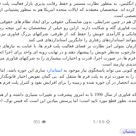
 و انگلیس، به منظور نظارت مستمر و حفظ رقابت پذیری بازار فعالیت پلت 
کرده اند. متخصصان معتقدند که ایالات متحده امریکا هم به منظور پشتیبانی 
و تخصصی است.
ال هم در چنین شرایطی، بدون شایستگی حقوقی برای ایجاد نظام های حقوقی،
 فناوری گله و شکایت دارند. ازاین رو خیلی از متخصصان به این نتیجه رس
، چابکی و کارآمدی خویش را حفظ کند. از طرفی، شرکتهای بزرگ فناوری نیز،
توانند استانداردهای رفتاری را جایگزین استانداردهای فنی کنند.
زمان متولی امر نظارت بر فضای فعالیت پلت فرم ها، با عنایت به نیازهای 
ارچوب مدنظر خویش را پیشنهاد دهند و در نهایت رویه ای واحد برای اجرا اتخ
فرم ها، در صورت اجرا، قدرت و اختیارات بیشماری را به شرکتهای فناوری می 
دیدی نیازمند است.
طع کنونی می تواند پاسخگوی نیاز موجود به
استاندارد
سازی این حوزه باشد، اما 
 را به صورت نرم به پلت فرم ها منتقل کند. بی گمان تفویض اختیار قانونگذار
انحصار در آن حوزه شده و زمینه را برای افزایش نفوذ و کنترل پلت فرم ه
شعارهای تبلیغاتی فیس بوک مدام بر این مورد تاکید دارد که فناوری از سال 1996 تا به امروز پیشرفت و تغییرات بسیاری دا
شده، بطور قطع مورد تایید است؛ اما پرسش بنیادین این است که فیس بوک، ا
951
/ 5
0.0
پشتیبان