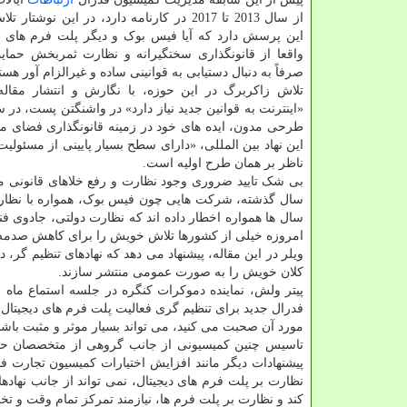
از سال 2013 تا 2017 در کارنامه دارد، در این نوشت
این پرسش دارد که آیا فیس بوک و دیگر پلت فرم های
واقعا از قانونگذاری سختگیرانه و نظارت ثمربخش حمایت
صرفاً به دنبال دستیابی به قوانینی ساده و غیرالزام آور هست
تلاش زاکربرگ در این حوزه، با نگارش و انتشار مقاله 
طرحی مدون، ایده های خود در زمینه قانونگذاری فضای مج
این نهاد بین المللی، «دارای سطح بسیار پایینی از مسئو
ناظر بر همان طرح اولیه است.
بی شک تایید ضروری وجود نظارت و رفع خلاهای قانونی م
سال گذشته، شرکت هایی چون فیس بوک، همواره با نظارت 
سال ها همواره اخطار داده اند که نظارت دولتی، جادوی فنا
امروزه خیلی از کشورها تلاش خویش را برای کاهش صدمه ه
ویلر در این مقاله، پیشنهاد می دهد که نهادهای تنظیم گر
کلان خویش را به صورت عمومی منتشر سازند.
پیتر ولش، نماینده دموکرات کنگره در جلسه استماع ماه 
فدرال جدید برای تنظیم گری فعالیت پلت فرم های دیجیتال
مورد آن صحبت می کنید، می تواند بسیار موثر و مثبت باشد
تاسیس چنین کمیسیونی از جانب گروهی از متخصصان حو
پیشنهادات دیگر مانند افزایش اختیارات کمیسیون تجارت فدر
کند و نظارت بر پلت فرم ها، نیازمند تمرکز تمام وقت و