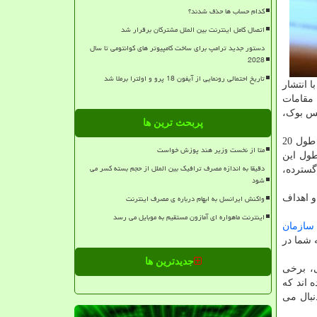
کدام حساب ها حذف شدند؟
اتصال کامل اینترنت بین الملل مشترکان برقرار شد
دستور جدید ترامپ برای ساخت کامپیوتر های کوانتومی تا سال
2028
تاریخ احتمالی رونمایی از آیفون 18 پرو و اولترا برملا شد
شده، با انتشار
 مقامات
یس بوک،
پربحث ترین ها
، گامی مثبت به حساب می آید. اما در طول 20
متا از نخست وزیر هند پوزش خواست
طول این
دقیقا به اندازه مصرف ترافیک بین الملل از حجم بسته کسر می
گسترده،
شود
واکنش ایرانسل به ابهام درباره ی مصرف اینترنت
و اهداف
اینترنت ماهواره ای آمازون مستقیم به موبایل می رسد
سازمان
 شما در
جدیدترین ها
، برخی
 اند که
ر نهاد نظارتی هم اکنون کارویژه‎ ای خاص را دنبال می