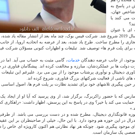
ار تلاش در پاسخ به
 شاخص جهان،
 می کنند یا
ند؟
ای با عنوان
«اینترنت به قوانین جدید نیاز دارد» در واشنگتن پست، در سال 2019 شروع شد. شرکت فیس بوک، چند ماه بعد از انتشار مقاله یاد 
ازی را مطرح ساخت. طرح یاد شده، بعد از عرضه به اتحادیه اروپا، از جانب
لیت برای پلت فرم ها» توصیف شد. تبلیغات و اظهارات کنونی مسؤلان شرکت ف
وجود، از جانب عرضه دهندگان
خدمات
دولت ها بر عملکردشان، مبارزه و مخالفت کرده اند. پیشگامان فناوری در 
وری دیجیتال و نوآوری پرشتاب موجود را از بین می برد. علیرغم این تبلیغات 
ای ناشی از فعالیت شرکتهای بزرگ فناوری، شروع کرده اند.
، در حین پیگیری تلاشهای خود برای تشدید نظارت بر پلت فرم ها، اصول اساسی 
مارس که با حضور زاکربرگ، برگزار شد، از وی پرسید که آیا او از ایجاد یک
 حمایت می کند یا خیر؟ وی در پاسخ به این پرسش، اظهار داشت: «راهکاری که
.»
زه قانونگذاری دیجیتال، مطرح شده و در دست بررسی می باشد. از طرفی
ال در این حوزه هم وجود دارد. با این حال، خیلی از صاحبنظران بر این عقیده
نظارت بر پلت فرم های دیجیتال، نمی تواند از جانب نهادهای موجود پیگیری شود. چونکه ه
 تخصصی یک سازمان است.