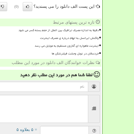
این پست الف دانلود را می پسندید؟
(0)
تازه ترین پستهای مرتبط
دقیقا به اندازه مصرف ترافیک بین الملل از حجم بسته کسر می شود
واکنش ایرانسل به ابهام درباره ی مصرف اینترنت
اینترنت ماهواره ای آمازون مستقیم به موبایل می رسد
خردسالان در تونل وحشت فیلترشکن ها
نظرات خوانندگان الف دانلود در مورد این مطلب
لطفا شما هم
در مورد این مطلب
نظر دهید
= ۵ بعلاوه ۵