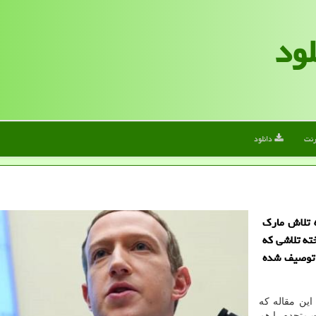
لود
رنت
دانلود
ه تلاش مارک
ته تلاشی که
 توصیف شده
این مقاله که
ت متحده را هم