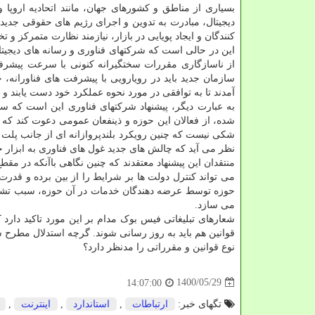
بسیاری از مناطق و کشورهای جهان، مانند اتحادیه اروپا
دیجیتال، مبادرت به تدوین و اجرای رژیم های حقوقی جدید 
کنندگان و ایجاد پویایی در بازار، نیازمند نظارت متمرکز 
این در حالی است که شرکتهای فناوری و رسانه های دیجیت
از ناسازگاری مقررات سختگیرانه کنونی با سرعت پیشرفت
سازمان جدید باید در رویارویی با پیشرفت های فناورانه
آمدند تا به توافقی در مورد نحوه عملکرد خود دست یابند و ب
به عبارت دیگر، پیشنهاد شرکتهای فناوری این است که سا
شده، از فعالان این حوزه و ذینفعان عمومی دعوت کند که چ
شکی نیست که چنین رویکرد بلندپروازانه ای از جانب پلت 
نظر می آید که چالش های جدید غول های فناوری به ابزار ج
منتقدان این پیشنهاد معتقدند که چنین نگاهی باآنکه در مق
می تواند کنترل دولت ها بر شرایط را از بین برده و قدرت
حوزه توسط عرضه دهندگان خدمات در آن حوزه، سبب تشدید 
می سازد.
قوانین هم باید به روز رسانی شوند. گرچه استدلال مطرح 
نوع قوانین و مقرراتی را مدنظر دارد؟
1400/05/29
14:07:00
تگهای خبر:
ارتباطات
,
استاندارد
,
اینترنت
,