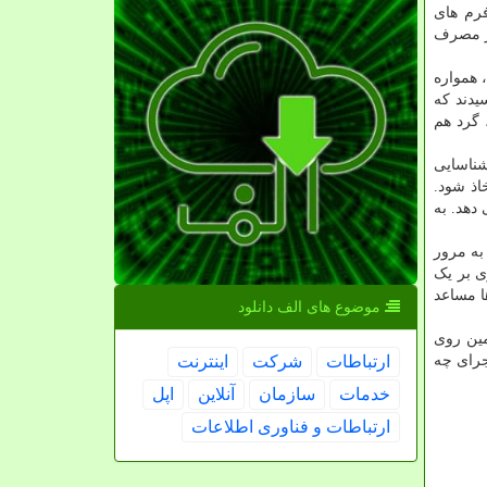
فرم های
از مصرف
 همواره
یدند که
 گرد هم
شناسایی
اذ شود.
دهد. به
به مرور
ی بر یک
ا مساعد
موضوع های الف دانلود
شته و از همین روی
جرای چه
ارتباطات
شركت
اینترنت
خدمات
سازمان
آنلاین
اپل
ارتباطات و فناوری اطلاعات