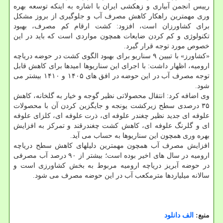
رییس انجمن آبیاری و زهكشی ایران با اشاره به اینكه توسعه بهره
وری مهمترین راهكار كاهش مصرف آب و جلوگیری از بروز مشكل
برای كشاورزان است، افزود: كشت ارقام كم مصرف، بهبود
تكنولوژی و كم كردن ضایعات همچون مواردی است كه باید در این
خصوص مورد توجه قرار گیرد.
«كشاورز» با تبیین ۹ سناریو برای بهبود الگوی كشت در حوضه دریاچه
ارومیه، اظهار داشت: با اجرای این سناریوها امیدها برای كاهش قابل
توجه مصرف آب در این حوضه در افق های ۱۴۰۵ و ۱۴۱۰ بیشتر می
شود.
وی اضافه كرد: انتقال محصولاتی نظیر گوجه و خیار به گلخانه، كاهش
۳۵ درصدی سطح زیركشت یونجه و جایگزین كردن آن با محصولات
علوفه ای جدید نظیر چغندر علوفه ای، ذرت علوفه ای، كلزای علوفه
ای و گلرنگ علوفه ای، كاهش كشت چغندرقند و تمركز به افزایش
بهره وری همچون این سناریوها به حساب می آید.
افزایش مصرف آب همچون مهمترین دلیلهای كاهش سطح دریاچه
ارومیه در سال های اخیر بوده است؛ بیشتر از ۹۰ درصد آب مصرفی
در حوضه آبریز دریاچه ارومیه مربوط به بخش كشاورزی است و
سالانه میلیاردها مترمكعب آب در این حوضه مصرف می شود.
منبع:
الف دانلود