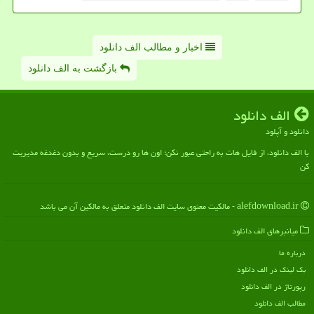
اخبار و مطالب الف دانلود
بازگشت به الف دانلود
الف دانلود
دانلود و آپلود
با الف دانلود، از فایل هات به راحتی عبور نکن؛ اون ها رو درست، سریع و بدون دغدغه مدیریت
کن
alefdownload.ir - مالکیت معنوی سایت الف دانلود متعلق به مالکین آن می باشد
میانبرهای الف دانلود
درباره ما
بک لینک در الف دانلود
رپورتاژ در الف دانلود
مطالب الف دانلود