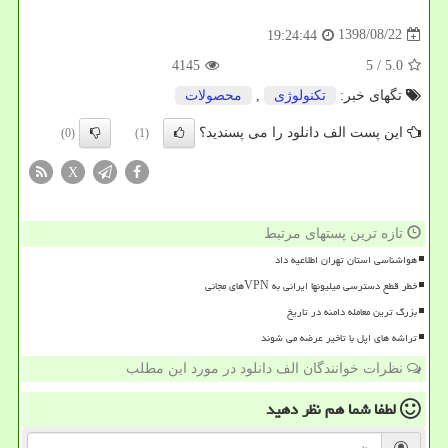
1398/08/22
19:24:44
4145
/ 5
5.0
تگهای خبر:
تكنولوژی
,
محصولات
این پست الف دانلود را می پسندید؟
(0)
(1)
X
تازه ترین پستهای مرتبط
هواشناسی استان تهران اطلاعیه داد
خطر قطع دسترسی میلیونها ایرانی به VPNهای مجانی
بزرگ ترین معامله دامنه در تاریخ
تراشه های اپل با تاخیر عرضه می شوند
نظرات خوانندگان الف دانلود در مورد این مطلب
لطفا شما هم
نظر دهید