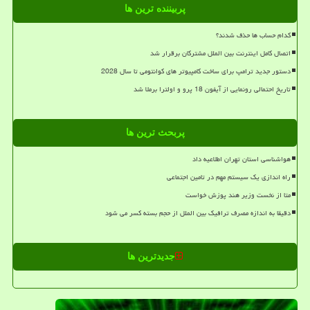
پربیننده ترین ها
کدام حساب ها حذف شدند؟
اتصال کامل اینترنت بین الملل مشترکان برقرار شد
دستور جدید ترامپ برای ساخت کامپیوتر های کوانتومی تا سال 2028
تاریخ احتمالی رونمایی از آیفون 18 پرو و اولترا برملا شد
پربحث ترین ها
هواشناسی استان تهران اطلاعیه داد
راه اندازی یک سیستم مهم در تامین اجتماعی
متا از نخست وزیر هند پوزش خواست
دقیقا به اندازه مصرف ترافیک بین الملل از حجم بسته کسر می شود
جدیدترین ها