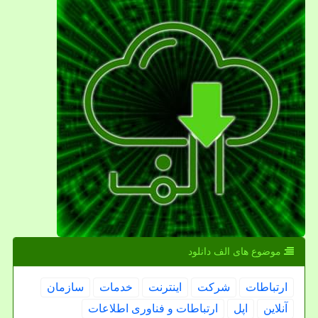
موضوع های الف دانلود
ارتباطات
شركت
اینترنت
خدمات
سازمان
آنلاین
اپل
ارتباطات و فناوری اطلاعات