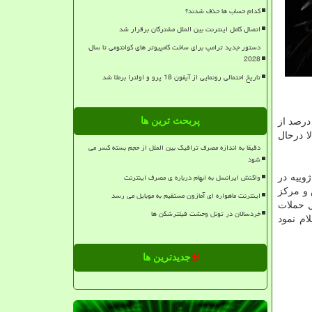
کدام حساب ها حذف شدند؟
اتصال کامل اینترنت بین الملل مشترکان برقرار شد
دستور جدید ترامپ برای ساخت کامپیوتر های کوانتومی تا سال
2028
تاریخ احتمالی رونمایی از آیفون 18 پرو و اولترا برملا شد
پربحث ترین ها
 تنها ۱۶ درصد از
ا درحال
دقیقا به اندازه مصرف ترافیک بین الملل از حجم بسته کسر می
شود
واکنش ایرانسل به ابهام درباره ی مصرف اینترنت
وییه در
 و مرکز
اینترنت ماهواره ای آمازون مستقیم به موبایل می رسد
بل حملات
خردسالان در تونل وحشت فیلترشکن ها
شرکت اعلام نمود
جدیدترین ها