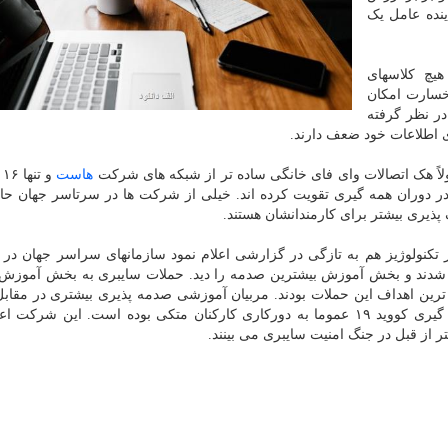
. دورکاری فزاینده عامل یک
چ کلاسهای
 خسارت امکان
در نظر گرفته
ی اطلاعات خود ضعف دارند.
لاً هک اتصالات وای فای خانگی ساده تر از شبکه های شرکت
هاست
و
ر دوران همه گیری تقویت کرده اند. خیلی از شرکت ها در سرتاسر جهان حال
ذیری بیشتر برای کارمندانشان هستند.
ولوژیز هم به تازگی در گزارشی اعلام نمود سازمانهای سراسر جهان در ژ
و شدند و بخش آموزش بیشترین صدمه را دید. حملات سایبری به بخش آموزش
لیا و هند اصلی ترین اهداف این حملات بودند. مربیان آموزشی صدمه پذیری بیشتری در مقا
سایبری پیدا کرده اند چونکه این بخش از آغاز شیوع همه گیری کووید ۱۹ عموما به دورکاری کارکنان متکی بوده است. این 
 از قبل در جنگ امنیت سایبری می بینند.