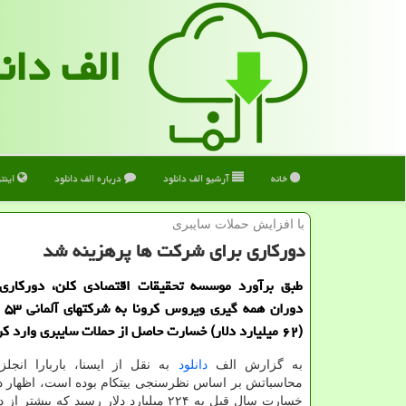
الف دان
خانه
آرشیو الف دانلود
درباره الف دانلود
اینت
با افزایش حملات سایبری
دورکاری برای شرکت ها پرهزینه شد
طبق برآورد موسسه تحقیقات اقتصادی کلن، دورکاری 
دورا
(۶۲ میلیارد دلار) خسارت حاصل از حملات سایبری وارد کرد.
به گزارش الف
دانلود
به نقل از ایسنا، باربارا انجل
محاسباتش بر اساس نظرسنجی بیتکام بوده است، اظهار 
خسارت سال قبل به ۲۲۴ میلیارد دلار رسید که بیش