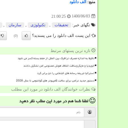
منبع:
الف دانلود
1400/06/03
21:00:25
تگهای خبر:
تحقیقات
,
تكنولوژی
,
سازمان
,
این پست الف دانلود را می پسندید؟
(0)
تازه ترین پستهای مرتبط
دقیقا به اندازه مصرف ترافیک بین الملل از حجم بسته کسر می شود
انویدیا و مایکروسافت ائتلاف هوش مصنوعی امن تشکیل دادند
استرالیا جریمه رسانه های اجتماعی را دو برابر کرد
دستور جدید ترامپ برای ساخت کامپیوتر های کوانتومی تا سال 2028
نظرات خوانندگان الف دانلود در مورد این مطلب
لطفا شما هم
در مورد این مطلب
نظر دهید