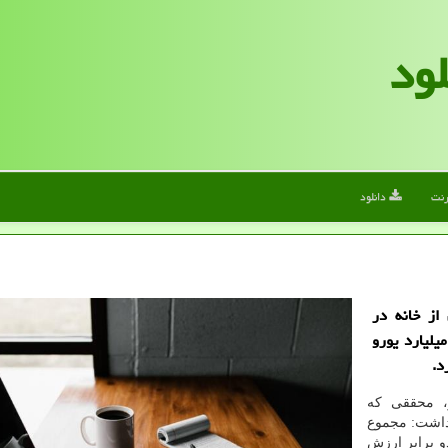
لود
رنت
دانلود
از خانه در
ن همه گیری ویروس کرونا به شرکتهای آلمانی ۵۳ میلیارد یورو
ز، محققی که
داشت: مجموع
تر از دو برابر ارزش